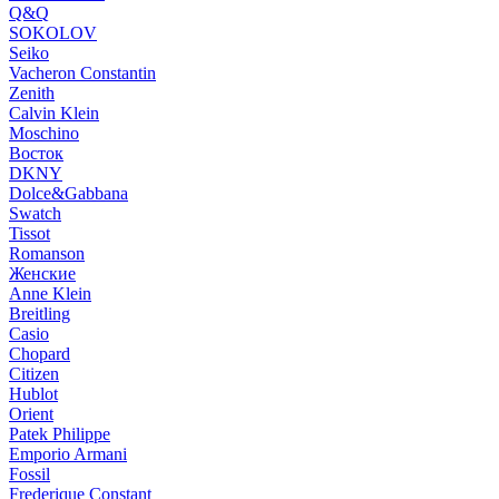
Q&Q
SOKOLOV
Seiko
Vacheron Constantin
Zenith
Calvin Klein
Moschino
Восток
DKNY
Dolce&Gabbana
Swatch
Tissot
Romanson
Женские
Anne Klein
Breitling
Casio
Chopard
Citizen
Hublot
Orient
Patek Philippe
Emporio Armani
Fossil
Frederique Constant