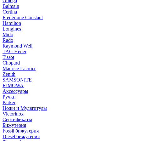
Omega
Balmain
Certina
Frederique Constant
Hamilton
Longines
Mido
Rado
Raymond Weil
TAG Heuer
Tissot
Chopard
Maurice Lacroix
Zenith
SAMSONITE
RIMOWA
Аксессуары
Ручки
Parker
Ножи и Мультитулы
Victorinox
Сертификаты
Бижутерия
Fossil бижутерия
Diesel бижутерия