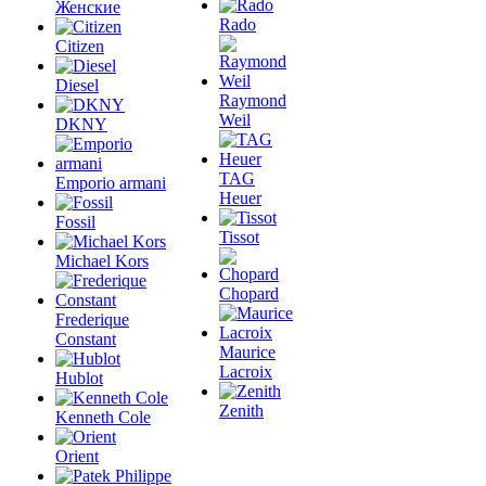
Женские
Rado
Citizen
Diesel
Raymond
Weil
DKNY
TAG
Emporio armani
Heuer
Fossil
Tissot
Michael Kors
Chopard
Frederique
Constant
Maurice
Lacroix
Hublot
Zenith
Kenneth Cole
Orient