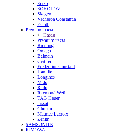
Seiko
SOKOLOV
Skagen
Vacheron Constantin
Zenith
Premium часы
Назад
Premium часы
Breitling
Omega
Balmain
Certina
Frederique Constant
Hamilton
Longines
Mido
Rado
Raymond Weil
TAG Heuer
Tissot
Chopard
Maurice Lacroix
Zenith
SAMSONITE
RIMOWA