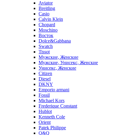
Aviator
Breitling
Casio
Calvin Klein
Chopard
Moschino
Восток
Dolce&Gabbana
Swatch
Tissot
Мужские, Женские
Мужские, Унисекс, Женские
Унисекс, Женские
Citizen
Diesel
DKNY
Emporio armani
Fossil
Michael Kors
Frederique Constant
Hublot
Kenneth Cole
Orient
Patek Philippe
Q&Q