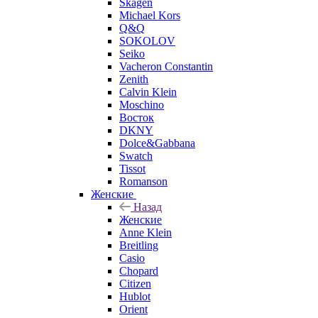
Skagen
Michael Kors
Q&Q
SOKOLOV
Seiko
Vacheron Constantin
Zenith
Calvin Klein
Moschino
Восток
DKNY
Dolce&Gabbana
Swatch
Tissot
Romanson
Женские
Назад
Женские
Anne Klein
Breitling
Casio
Chopard
Citizen
Hublot
Orient