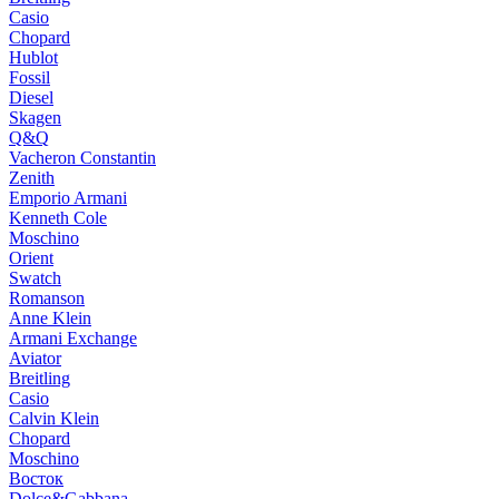
Casio
Chopard
Hublot
Fossil
Diesel
Skagen
Q&Q
Vacheron Constantin
Zenith
Emporio Armani
Kenneth Cole
Moschino
Orient
Swatch
Romanson
Anne Klein
Armani Exchange
Aviator
Breitling
Casio
Calvin Klein
Chopard
Moschino
Восток
Dolce&Gabbana