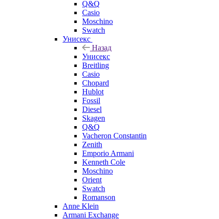
Q&Q
Casio
Moschino
Swatch
Унисекс
Назад
Унисекс
Breitling
Casio
Chopard
Hublot
Fossil
Diesel
Skagen
Q&Q
Vacheron Constantin
Zenith
Emporio Armani
Kenneth Cole
Moschino
Orient
Swatch
Romanson
Anne Klein
Armani Exchange