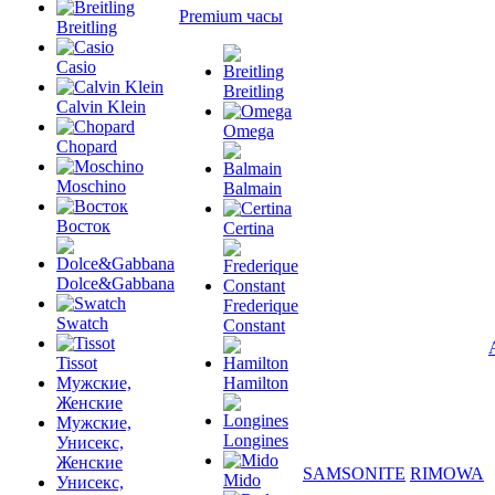
Premium часы
Breitling
Casio
Breitling
Calvin Klein
Omega
Chopard
Moschino
Balmain
Восток
Certina
Dolce&Gabbana
Frederique
Swatch
Constant
Tissot
Мужские,
Hamilton
Женские
Мужские,
Longines
Унисекс,
Женские
SAMSONITE
RIMOWA
Mido
Унисекс,