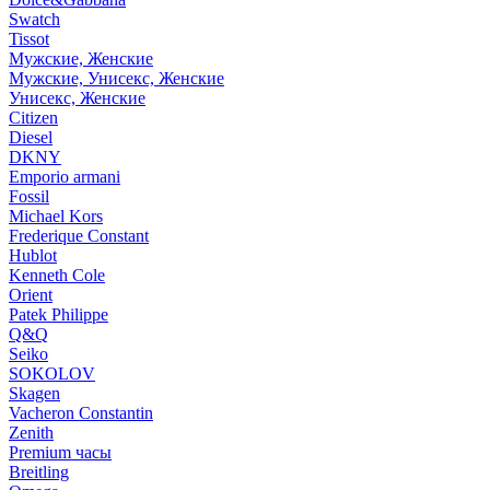
Swatch
Tissot
Мужские, Женские
Мужские, Унисекс, Женские
Унисекс, Женские
Citizen
Diesel
DKNY
Emporio armani
Fossil
Michael Kors
Frederique Constant
Hublot
Kenneth Cole
Orient
Patek Philippe
Q&Q
Seiko
SOKOLOV
Skagen
Vacheron Constantin
Zenith
Premium часы
Breitling