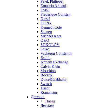
Patek Philippe
Emporio Armani
Fossil
Frederique Constant
Diesel
DKNY
Kenneth Cole
Skagen
Michael Kors
Q&Q
SOKOLOV
Seiko
Vacheron Constantin
Zenith
Armani Exchange
Calvin Klein
Moschino
Восток
Dolce&Gabbana
Swatch
Tissot
Romanson
Детские
Назад
Детские