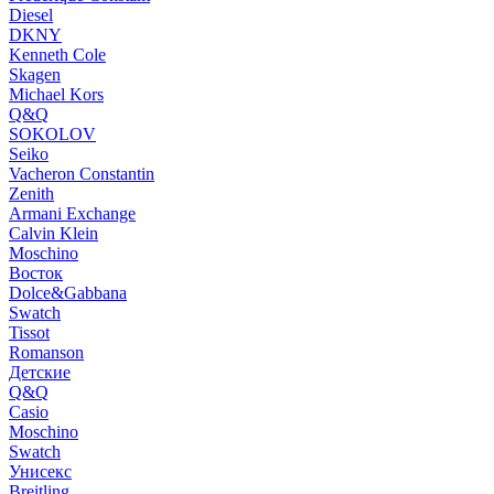
Diesel
DKNY
Kenneth Cole
Skagen
Michael Kors
Q&Q
SOKOLOV
Seiko
Vacheron Constantin
Zenith
Armani Exchange
Calvin Klein
Moschino
Восток
Dolce&Gabbana
Swatch
Tissot
Romanson
Детские
Q&Q
Casio
Moschino
Swatch
Унисекс
Breitling