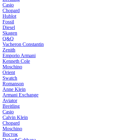
Casio
Chopard
Hublot
Fossil
Diesel
Skagen
Q&Q
Vacheron Constantin
Zenith
Emporio Armani
Kenneth Cole
Moschino
Orient
Swatch
Romanson
Anne Klein
Armani Exchange
Aviator
Breitling
Casio
Calvin Klein
Chopard
Moschino
Восток
Dolce&Gabbana