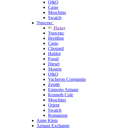
Q&Q
Casio
Moschino
Swatch
Унисекс
Назад
Унисекс
Breitling
Casio
Chopard
Hublot
Fossil
Diesel
Skagen
Q&Q
Vacheron Constantin
Zenith
Emporio Armani
Kenneth Cole
Moschino
Orient
Swatch
Romanson
Anne Klein
Armani Exchange