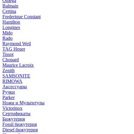
Omega
Balmain
Certina
Frederique Constant
Hamilton
Longines
Mido
Rado
Raymond Weil
TAG Heuer
Tissot
Chopard
Maurice Lacroix
Zenith
SAMSONITE
RIMOWA
Аксессуары
Ручки
Parker
Ножи и Мультитулы
Victorinox
Сертификаты
Бижутерия
Fossil бижутерия
Diesel бижутерия