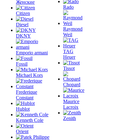
Женские
Rado
Citizen
Diesel
Raymond
Weil
DKNY
TAG
Emporio armani
Heuer
Fossil
Tissot
Michael Kors
Chopard
Frederique
Constant
Maurice
Lacroix
Hublot
Zenith
Kenneth Cole
Orient