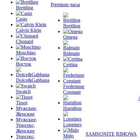
Premium часы
Breitling
Casio
Breitling
Calvin Klein
Omega
Chopard
Moschino
Balmain
Восток
Certina
Dolce&Gabbana
Frederique
Swatch
Constant
Tissot
Мужские,
Hamilton
Женские
Мужские,
Longines
Унисекс,
Женские
SAMSONITE
RIMOWA
Mido
Унисекс,