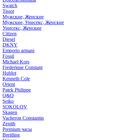
Swatch
Tissot
Мужские, Женские
Мужские, Унисекс, Женские
Унисекс, Женские
Citizen
Diesel
DKNY
Emporio armani
Fossil
Michael Kors
Frederique Constant
Hublot
Kenneth Cole
Orient
Patek Philippe
Q&Q
Seiko
SOKOLOV
Skagen
Vacheron Constantin
Zenith
Premium часы
Breitling