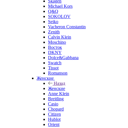
Skagen
Michael Kors
Q&Q
SOKOLOV
Seiko
Vacheron Constantin
Zenith
Calvin Klein
Moschino
Восток
DKNY
Dolce&Gabbana
Swatch
Tissot
Romanson
Женские
Назад
Женские
Anne Klein
Breitling
Casio
Chopard
Citizen
Hublot
Orient