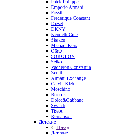
Patek Philippe
Emporio Armani
Fossil
Frederique Constant
Diesel
DKNY
Kenneth Cole
Skagen
Michael Kors
Q&Q
SOKOLOV
Seiko
Vacheron Constantin
Zenith
Armani Exchange
Calvin Klein
Moschino
Восток
Dolce&Gabbana
Swatch
Tissot
Romanson
Детские
Назад
Детские