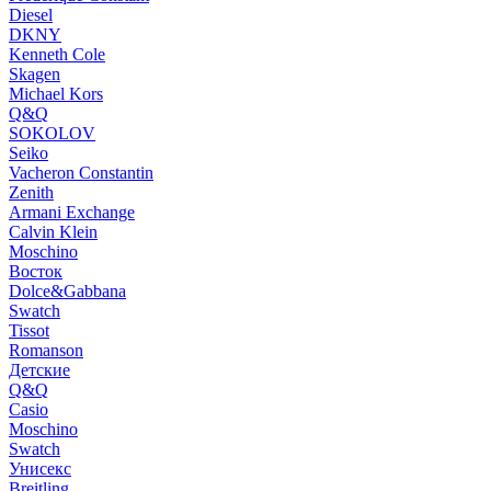
Diesel
DKNY
Kenneth Cole
Skagen
Michael Kors
Q&Q
SOKOLOV
Seiko
Vacheron Constantin
Zenith
Armani Exchange
Calvin Klein
Moschino
Восток
Dolce&Gabbana
Swatch
Tissot
Romanson
Детские
Q&Q
Casio
Moschino
Swatch
Унисекс
Breitling