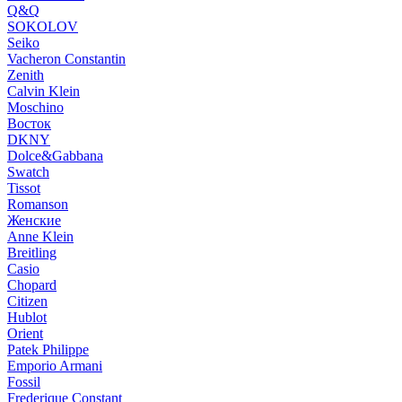
Q&Q
SOKOLOV
Seiko
Vacheron Constantin
Zenith
Calvin Klein
Moschino
Восток
DKNY
Dolce&Gabbana
Swatch
Tissot
Romanson
Женские
Anne Klein
Breitling
Casio
Chopard
Citizen
Hublot
Orient
Patek Philippe
Emporio Armani
Fossil
Frederique Constant