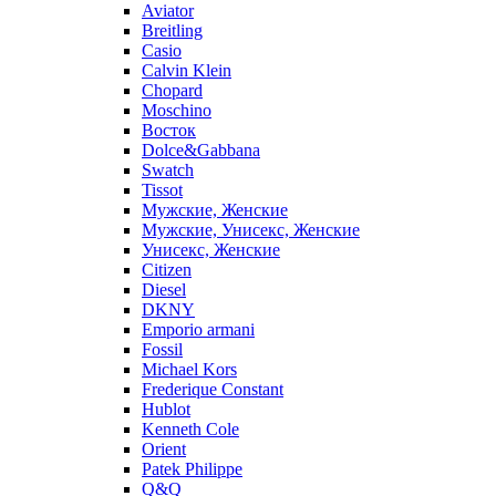
Aviator
Breitling
Casio
Calvin Klein
Chopard
Moschino
Восток
Dolce&Gabbana
Swatch
Tissot
Мужские, Женские
Мужские, Унисекс, Женские
Унисекс, Женские
Citizen
Diesel
DKNY
Emporio armani
Fossil
Michael Kors
Frederique Constant
Hublot
Kenneth Cole
Orient
Patek Philippe
Q&Q