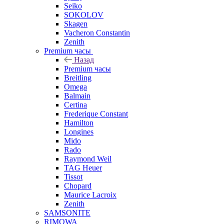
Seiko
SOKOLOV
Skagen
Vacheron Constantin
Zenith
Premium часы
Назад
Premium часы
Breitling
Omega
Balmain
Certina
Frederique Constant
Hamilton
Longines
Mido
Rado
Raymond Weil
TAG Heuer
Tissot
Chopard
Maurice Lacroix
Zenith
SAMSONITE
RIMOWA