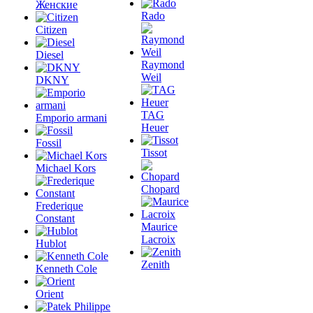
Женские
Rado
Citizen
Diesel
Raymond
Weil
DKNY
TAG
Emporio armani
Heuer
Fossil
Tissot
Michael Kors
Chopard
Frederique
Constant
Maurice
Lacroix
Hublot
Zenith
Kenneth Cole
Orient