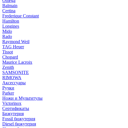
Omega
Balmain
Certina
Frederique Constant
Hamilton
Longines
Mido
Rado
Raymond Weil
TAG Heuer
Tissot
Chopard
Maurice Lacroix
Zenith
SAMSONITE
RIMOWA
Аксессуары
Ручки
Parker
Ножи и Мультитулы
Victorinox
Сертификаты
Бижутерия
Fossil бижутерия
Diesel бижутерия