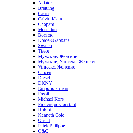
Aviator
Breitling
Casio
Calvin Klein
Chopard
Moschino
Восток
Dolce&Gabbana
Swatch
Tissot
Мужские, Женские
Мужские, Унисекс, Женские
Унисекс, Женские
Citizen
Diesel
DKNY
Emporio armani
Fossil
Michael Kors
Frederique Constant
Hublot
Kenneth Cole
Orient
Patek Philippe
Q&Q