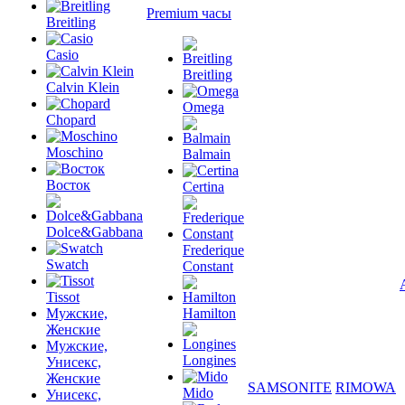
Premium часы
Breitling
Casio
Breitling
Calvin Klein
Omega
Chopard
Moschino
Balmain
Восток
Certina
Dolce&Gabbana
Frederique
Swatch
Constant
Tissot
Мужские,
Hamilton
Женские
Мужские,
Longines
Унисекс,
Женские
SAMSONITE
RIMOWA
Mido
Унисекс,