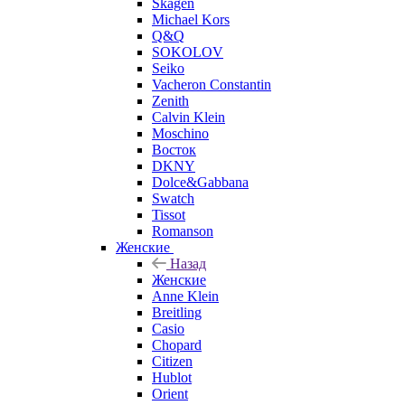
Skagen
Michael Kors
Q&Q
SOKOLOV
Seiko
Vacheron Constantin
Zenith
Calvin Klein
Moschino
Восток
DKNY
Dolce&Gabbana
Swatch
Tissot
Romanson
Женские
Назад
Женские
Anne Klein
Breitling
Casio
Chopard
Citizen
Hublot
Orient