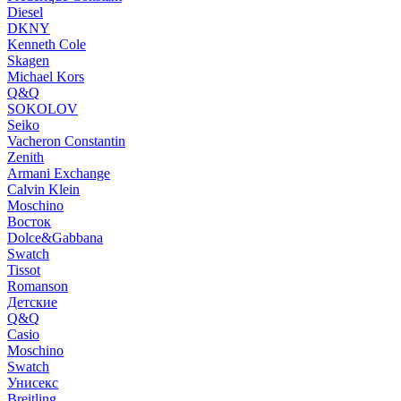
Diesel
DKNY
Kenneth Cole
Skagen
Michael Kors
Q&Q
SOKOLOV
Seiko
Vacheron Constantin
Zenith
Armani Exchange
Calvin Klein
Moschino
Восток
Dolce&Gabbana
Swatch
Tissot
Romanson
Детские
Q&Q
Casio
Moschino
Swatch
Унисекс
Breitling