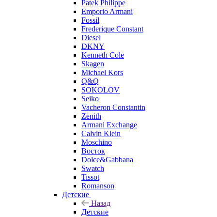
Patek Philippe
Emporio Armani
Fossil
Frederique Constant
Diesel
DKNY
Kenneth Cole
Skagen
Michael Kors
Q&Q
SOKOLOV
Seiko
Vacheron Constantin
Zenith
Armani Exchange
Calvin Klein
Moschino
Восток
Dolce&Gabbana
Swatch
Tissot
Romanson
Детские
Назад
Детские