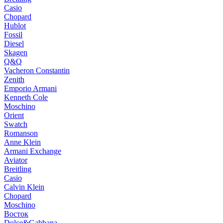
Casio
Chopard
Hublot
Fossil
Diesel
Skagen
Q&Q
Vacheron Constantin
Zenith
Emporio Armani
Kenneth Cole
Moschino
Orient
Swatch
Romanson
Anne Klein
Armani Exchange
Aviator
Breitling
Casio
Calvin Klein
Chopard
Moschino
Восток
Dolce&Gabbana