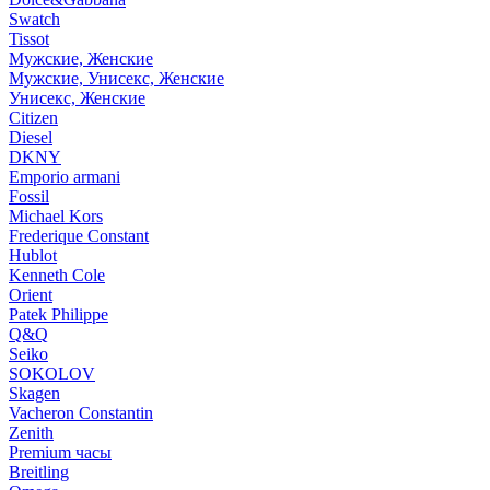
Swatch
Tissot
Мужские, Женские
Мужские, Унисекс, Женские
Унисекс, Женские
Citizen
Diesel
DKNY
Emporio armani
Fossil
Michael Kors
Frederique Constant
Hublot
Kenneth Cole
Orient
Patek Philippe
Q&Q
Seiko
SOKOLOV
Skagen
Vacheron Constantin
Zenith
Premium часы
Breitling