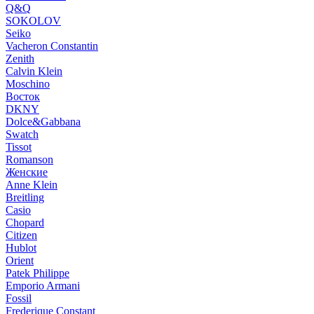
Q&Q
SOKOLOV
Seiko
Vacheron Constantin
Zenith
Calvin Klein
Moschino
Восток
DKNY
Dolce&Gabbana
Swatch
Tissot
Romanson
Женские
Anne Klein
Breitling
Casio
Chopard
Citizen
Hublot
Orient
Patek Philippe
Emporio Armani
Fossil
Frederique Constant