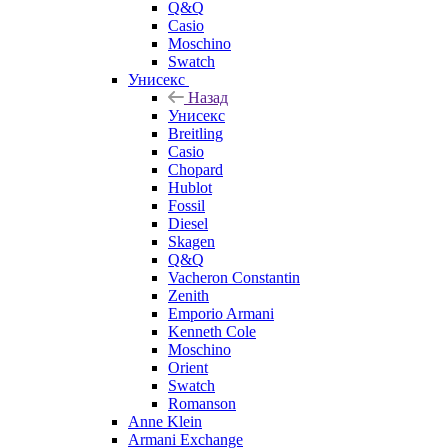
Q&Q
Casio
Moschino
Swatch
Унисекс
Назад
Унисекс
Breitling
Casio
Chopard
Hublot
Fossil
Diesel
Skagen
Q&Q
Vacheron Constantin
Zenith
Emporio Armani
Kenneth Cole
Moschino
Orient
Swatch
Romanson
Anne Klein
Armani Exchange