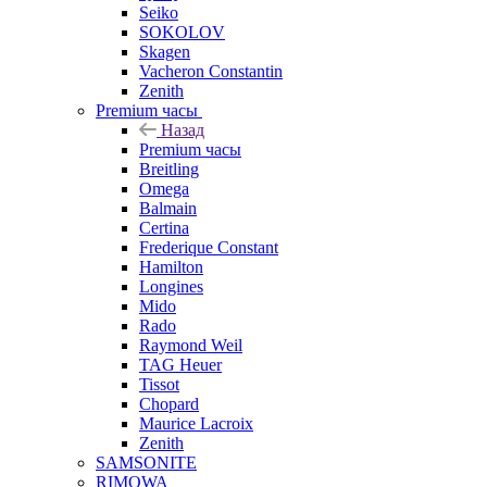
Seiko
SOKOLOV
Skagen
Vacheron Constantin
Zenith
Premium часы
Назад
Premium часы
Breitling
Omega
Balmain
Certina
Frederique Constant
Hamilton
Longines
Mido
Rado
Raymond Weil
TAG Heuer
Tissot
Chopard
Maurice Lacroix
Zenith
SAMSONITE
RIMOWA