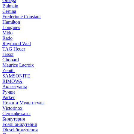
Omega
Balmain
Certina
Frederique Constant
Hamilton
Longines
Mido
Rado
Raymond Weil
TAG Heuer
Tissot
Chopard
Maurice Lacroix
Zenith
SAMSONITE
RIMOWA
Аксессуары
Ручки
Parker
Ножи и Мультитулы
Victorinox
Сертификаты
Бижутерия
Fossil бижутерия
Diesel бижутерия