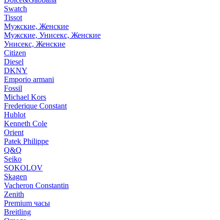
Swatch
Tissot
Мужские, Женские
Мужские, Унисекс, Женские
Унисекс, Женские
Citizen
Diesel
DKNY
Emporio armani
Fossil
Michael Kors
Frederique Constant
Hublot
Kenneth Cole
Orient
Patek Philippe
Q&Q
Seiko
SOKOLOV
Skagen
Vacheron Constantin
Zenith
Premium часы
Breitling