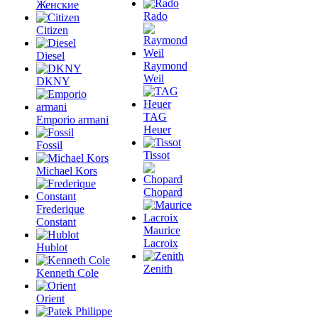
Женские
Rado
Citizen
Diesel
Raymond
Weil
DKNY
TAG
Emporio armani
Heuer
Fossil
Tissot
Michael Kors
Chopard
Frederique
Constant
Maurice
Lacroix
Hublot
Zenith
Kenneth Cole
Orient