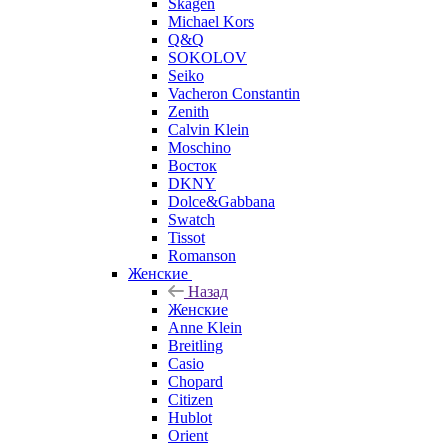
Skagen
Michael Kors
Q&Q
SOKOLOV
Seiko
Vacheron Constantin
Zenith
Calvin Klein
Moschino
Восток
DKNY
Dolce&Gabbana
Swatch
Tissot
Romanson
Женские
Назад
Женские
Anne Klein
Breitling
Casio
Chopard
Citizen
Hublot
Orient