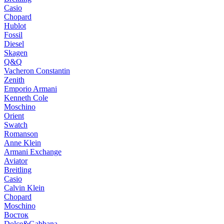
Casio
Chopard
Hublot
Fossil
Diesel
Skagen
Q&Q
Vacheron Constantin
Zenith
Emporio Armani
Kenneth Cole
Moschino
Orient
Swatch
Romanson
Anne Klein
Armani Exchange
Aviator
Breitling
Casio
Calvin Klein
Chopard
Moschino
Восток
Dolce&Gabbana