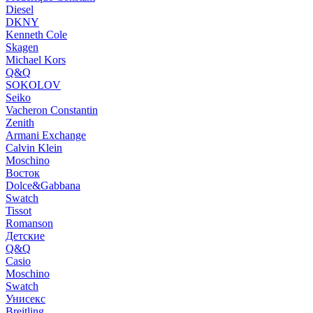
Diesel
DKNY
Kenneth Cole
Skagen
Michael Kors
Q&Q
SOKOLOV
Seiko
Vacheron Constantin
Zenith
Armani Exchange
Calvin Klein
Moschino
Восток
Dolce&Gabbana
Swatch
Tissot
Romanson
Детские
Q&Q
Casio
Moschino
Swatch
Унисекс
Breitling