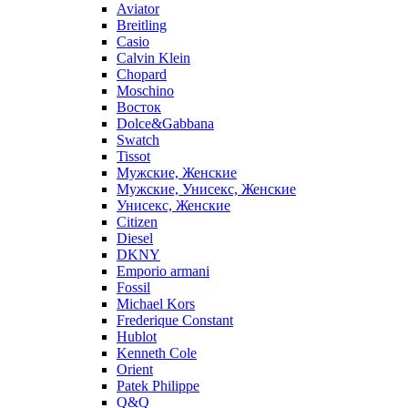
Aviator
Breitling
Casio
Calvin Klein
Chopard
Moschino
Восток
Dolce&Gabbana
Swatch
Tissot
Мужские, Женские
Мужские, Унисекс, Женские
Унисекс, Женские
Citizen
Diesel
DKNY
Emporio armani
Fossil
Michael Kors
Frederique Constant
Hublot
Kenneth Cole
Orient
Patek Philippe
Q&Q