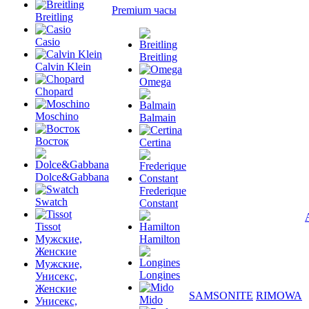
Premium часы
Breitling
Casio
Breitling
Calvin Klein
Omega
Chopard
Moschino
Balmain
Восток
Certina
Dolce&Gabbana
Frederique
Swatch
Constant
Tissot
Мужские,
Hamilton
Женские
Мужские,
Longines
Унисекс,
Женские
SAMSONITE
RIMOWA
Mido
Унисекс,