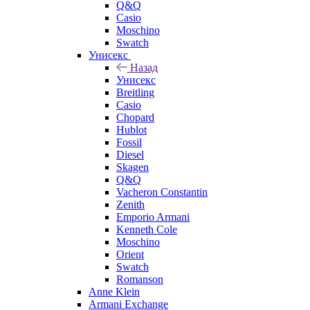
Q&Q
Casio
Moschino
Swatch
Унисекс
Назад
Унисекс
Breitling
Casio
Chopard
Hublot
Fossil
Diesel
Skagen
Q&Q
Vacheron Constantin
Zenith
Emporio Armani
Kenneth Cole
Moschino
Orient
Swatch
Romanson
Anne Klein
Armani Exchange