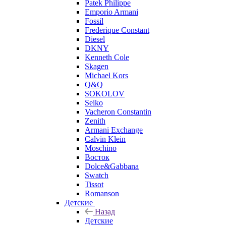
Patek Philippe
Emporio Armani
Fossil
Frederique Constant
Diesel
DKNY
Kenneth Cole
Skagen
Michael Kors
Q&Q
SOKOLOV
Seiko
Vacheron Constantin
Zenith
Armani Exchange
Calvin Klein
Moschino
Восток
Dolce&Gabbana
Swatch
Tissot
Romanson
Детские
Назад
Детские