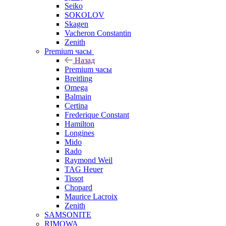
Seiko
SOKOLOV
Skagen
Vacheron Constantin
Zenith
Premium часы
Назад
Premium часы
Breitling
Omega
Balmain
Certina
Frederique Constant
Hamilton
Longines
Mido
Rado
Raymond Weil
TAG Heuer
Tissot
Chopard
Maurice Lacroix
Zenith
SAMSONITE
RIMOWA