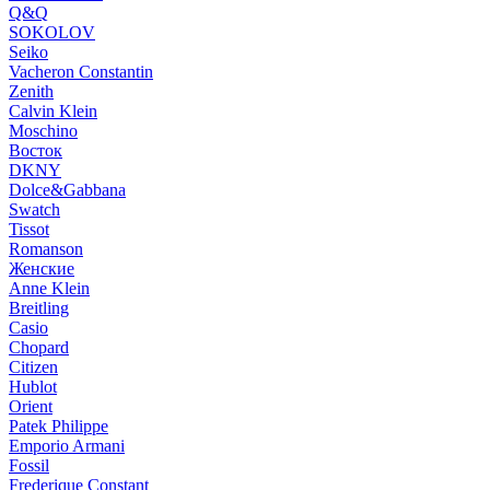
Q&Q
SOKOLOV
Seiko
Vacheron Constantin
Zenith
Calvin Klein
Moschino
Восток
DKNY
Dolce&Gabbana
Swatch
Tissot
Romanson
Женские
Anne Klein
Breitling
Casio
Chopard
Citizen
Hublot
Orient
Patek Philippe
Emporio Armani
Fossil
Frederique Constant