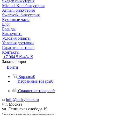
Skagen бижутерия
Michael Kors бижутерия
Armani бижутерия
Swarovski бижутерия
Кухонные часы
Блог
Бренды
Как купить
Условия оплаты
Условия доставки
Гарантия на товар
Контакты
+7 964 519-43-19
Задать вопрос
Войти
Корзина
0
Избранные товары
0
Сравнение товаров
0
info@luckyhours.ru
г. Москва
ул. Ленинская слобода 19
* не является магазином и пунктом самовывоза