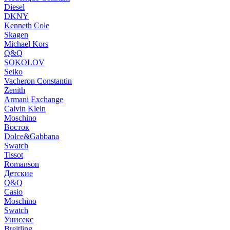
Diesel
DKNY
Kenneth Cole
Skagen
Michael Kors
Q&Q
SOKOLOV
Seiko
Vacheron Constantin
Zenith
Armani Exchange
Calvin Klein
Moschino
Восток
Dolce&Gabbana
Swatch
Tissot
Romanson
Детские
Q&Q
Casio
Moschino
Swatch
Унисекс
Breitling