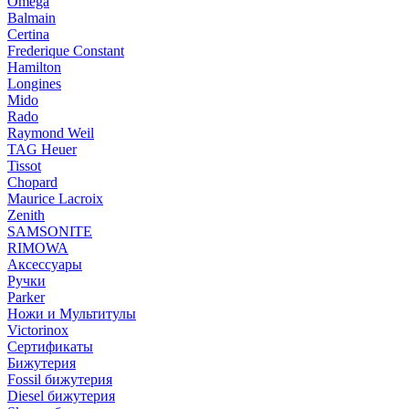
Omega
Balmain
Certina
Frederique Constant
Hamilton
Longines
Mido
Rado
Raymond Weil
TAG Heuer
Tissot
Chopard
Maurice Lacroix
Zenith
SAMSONITE
RIMOWA
Аксессуары
Ручки
Parker
Ножи и Мультитулы
Victorinox
Сертификаты
Бижутерия
Fossil бижутерия
Diesel бижутерия