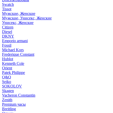
Swatch
Tissot
Мужские, Женские
Мужские, Унисекс, Женские
Унисекс, Женские
Citizen
Diesel
DKNY
Emporio armani
Fossil
Michael Kors
Frederique Constant
Hublot
Kenneth Cole
Orient
Patek Philippe
Q&Q
Seiko
SOKOLOV
Skagen
Vacheron Constantin
Zenith
Premium часы
Breitling