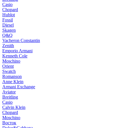
Casio
Chopard
Hublot
Fossil
Diesel
Skagen
Q&Q
Vacheron Constantin
Zenith
Emporio Armani
Kenneth Cole
Moschino
Orient
Swatch
Romanson
Anne Klein
Armani Exchange
Aviator
Breitling
Casio
Calvin Klein
Chopard
Moschino
Восток
Dolce&Gabbana