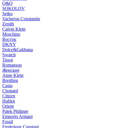
Q&Q
SOKOLOV
Seiko
Vacheron Constantin
Zenith
Calvin Klein
Moschino
Восток
DKNY
Dolce&Gabbana
Swatch
Tissot
Romanson
Женские
Anne Klein
Breitling
Casio
Chopard
Citizen
Hublot
Orient
Patek Philippe
Emporio Armani
Fossil
Frederique Constant