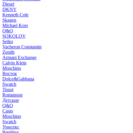
Diesel
DKNY
Kenneth Cole
Skagen
Michael Kors
Q&Q
SOKOLOV
Seiko
Vacheron Constantin
Zenith
Armani Exchange
Calvin Klein
Moschino
Восток
Dolce&Gabbana
Swatch
Tissot
Romanson
Детские
Q&Q
Casio
Moschino
Swatch
Унисекс
Breitling