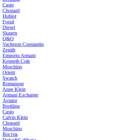
Casio
Chopard
Hublot
Fossil
Diesel
Skagen
Q&Q
Vacheron Constantin
Zenith
Emporio Armani
Kenneth Cole
Moschino
Orient
Swatch
Romanson
Anne Klein
Armani Exchange
Aviator
Breitling
Casio
Calvin Klein
Chopard
Moschino
Восток
Dolce&Gabbana