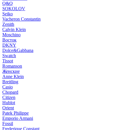
Q&Q
SOKOLOV
Seiko
Vacheron Constantin
Zenith
Calvin Klein
Moschino
Восток
DKNY
Dolce&Gabbana
Swatch
Tissot
Romanson
Женские
Anne Klein
Breitling
Casio
Chopard
Citizen
Hublot
Orient
Patek Philippe
Emporio Armani
Fossil
Frederique Constant