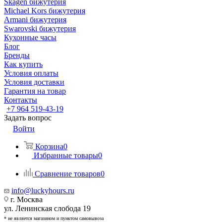
Skagen бижутерия
Michael Kors бижутерия
Armani бижутерия
Swarovski бижутерия
Кухонные часы
Блог
Бренды
Как купить
Условия оплаты
Условия доставки
Гарантия на товар
Контакты
+7 964 519-43-19
Задать вопрос
Войти
Корзина
0
Избранные товары
0
Сравнение товаров
0
info@luckyhours.ru
г. Москва
ул. Ленинская слобода 19
* не является магазином и пунктом самовывоза