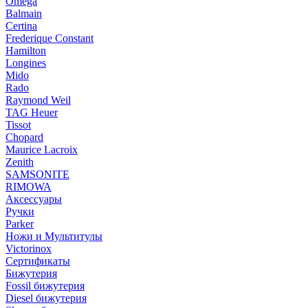
Omega
Balmain
Certina
Frederique Constant
Hamilton
Longines
Mido
Rado
Raymond Weil
TAG Heuer
Tissot
Chopard
Maurice Lacroix
Zenith
SAMSONITE
RIMOWA
Аксессуары
Ручки
Parker
Ножи и Мультитулы
Victorinox
Сертификаты
Бижутерия
Fossil бижутерия
Diesel бижутерия