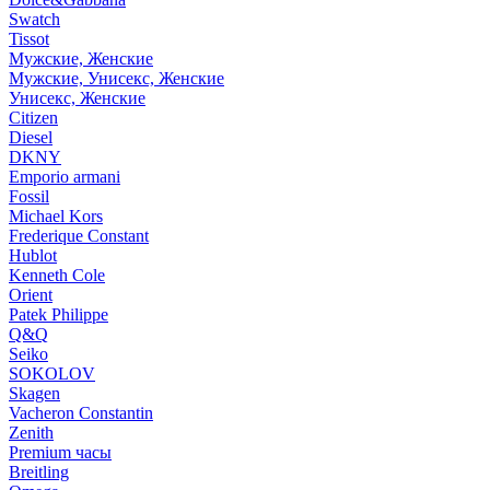
Swatch
Tissot
Мужские, Женские
Мужские, Унисекс, Женские
Унисекс, Женские
Citizen
Diesel
DKNY
Emporio armani
Fossil
Michael Kors
Frederique Constant
Hublot
Kenneth Cole
Orient
Patek Philippe
Q&Q
Seiko
SOKOLOV
Skagen
Vacheron Constantin
Zenith
Premium часы
Breitling