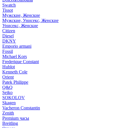
Swatch
Tissot
Мужские, Женские
Мужские, Унисекс, Женские
Унисекс, Женские
Citizen
Diesel
DKNY
Emporio armani
Fossil
Michael Kors
Frederique Constant
Hublot
Kenneth Cole
Orient
Patek Philippe
Q&Q
Seiko
SOKOLOV
Skagen
Vacheron Constantin
Zenith
Premium часы
Breitling