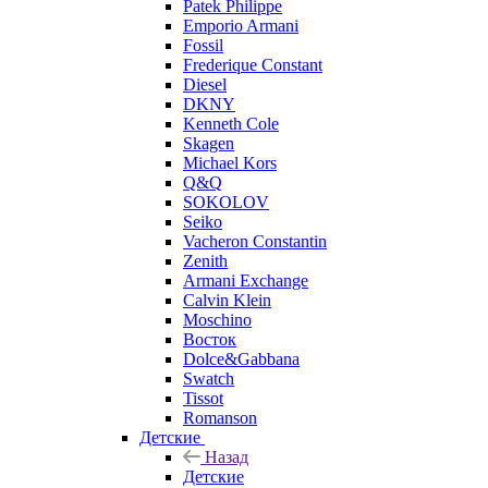
Patek Philippe
Emporio Armani
Fossil
Frederique Constant
Diesel
DKNY
Kenneth Cole
Skagen
Michael Kors
Q&Q
SOKOLOV
Seiko
Vacheron Constantin
Zenith
Armani Exchange
Calvin Klein
Moschino
Восток
Dolce&Gabbana
Swatch
Tissot
Romanson
Детские
Назад
Детские