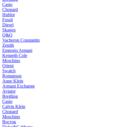
Casio
Chopard
Hublot
Fossil
Diesel
Skagen
Q&Q
Vacheron Constantin
Zenith
Emporio Armani
Kenneth Cole
Moschino
Orient
Swatch
Romanson
Anne Klein
Armani Exchange
Aviator
Breitling
Casio
Calvin Klein
Chopard
Moschino
Восток
Dolce&Gabbana