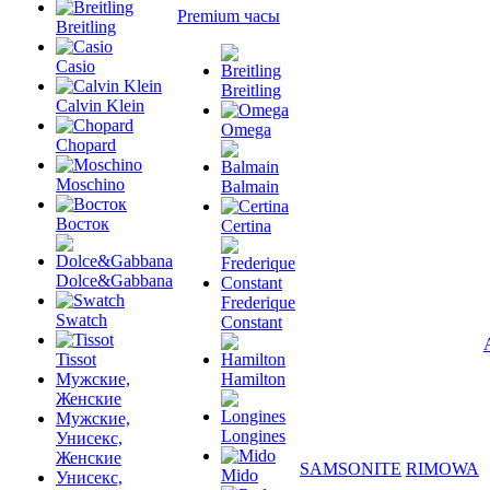
Premium часы
Breitling
Casio
Breitling
Calvin Klein
Omega
Chopard
Moschino
Balmain
Восток
Certina
Dolce&Gabbana
Frederique
Swatch
Constant
Tissot
Мужские,
Hamilton
Женские
Мужские,
Longines
Унисекс,
Женские
SAMSONITE
RIMOWA
Mido
Унисекс,