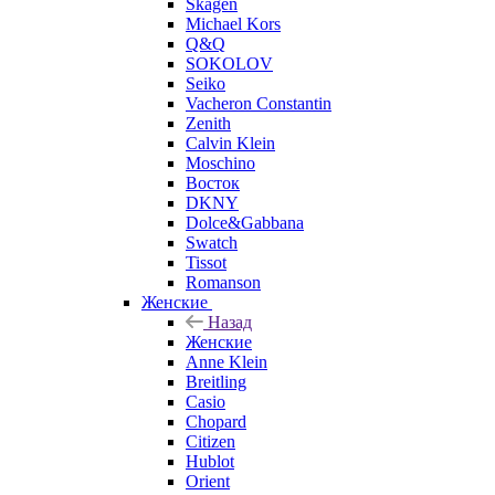
Skagen
Michael Kors
Q&Q
SOKOLOV
Seiko
Vacheron Constantin
Zenith
Calvin Klein
Moschino
Восток
DKNY
Dolce&Gabbana
Swatch
Tissot
Romanson
Женские
Назад
Женские
Anne Klein
Breitling
Casio
Chopard
Citizen
Hublot
Orient