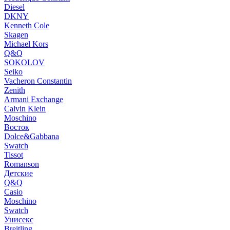
Diesel
DKNY
Kenneth Cole
Skagen
Michael Kors
Q&Q
SOKOLOV
Seiko
Vacheron Constantin
Zenith
Armani Exchange
Calvin Klein
Moschino
Восток
Dolce&Gabbana
Swatch
Tissot
Romanson
Детские
Q&Q
Casio
Moschino
Swatch
Унисекс
Breitling