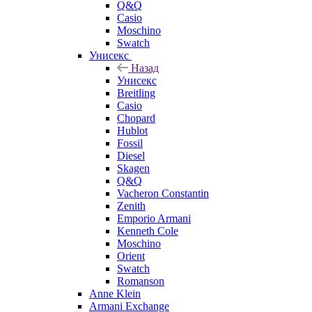
Q&Q
Casio
Moschino
Swatch
Унисекс
Назад
Унисекс
Breitling
Casio
Chopard
Hublot
Fossil
Diesel
Skagen
Q&Q
Vacheron Constantin
Zenith
Emporio Armani
Kenneth Cole
Moschino
Orient
Swatch
Romanson
Anne Klein
Armani Exchange