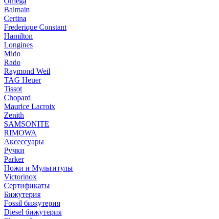
Omega
Balmain
Certina
Frederique Constant
Hamilton
Longines
Mido
Rado
Raymond Weil
TAG Heuer
Tissot
Chopard
Maurice Lacroix
Zenith
SAMSONITE
RIMOWA
Аксессуары
Ручки
Parker
Ножи и Мультитулы
Victorinox
Сертификаты
Бижутерия
Fossil бижутерия
Diesel бижутерия