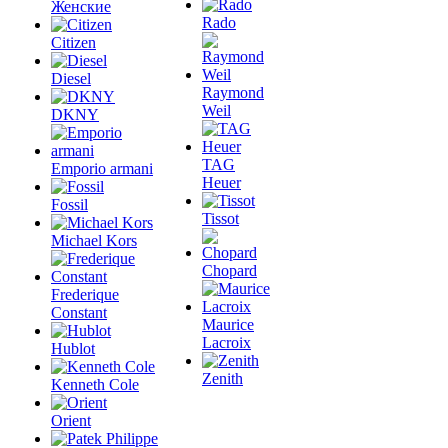
Женские
Rado
Citizen
Diesel
Raymond
Weil
DKNY
TAG
Emporio armani
Heuer
Fossil
Tissot
Michael Kors
Chopard
Frederique
Constant
Maurice
Lacroix
Hublot
Zenith
Kenneth Cole
Orient