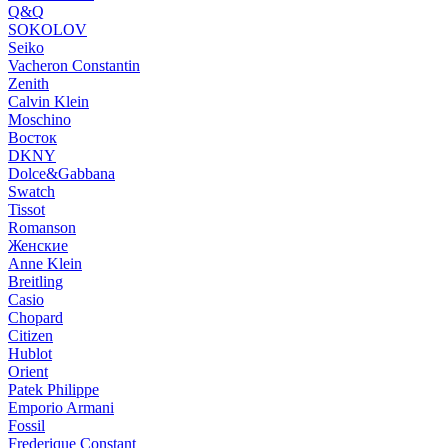
Q&Q
SOKOLOV
Seiko
Vacheron Constantin
Zenith
Calvin Klein
Moschino
Восток
DKNY
Dolce&Gabbana
Swatch
Tissot
Romanson
Женские
Anne Klein
Breitling
Casio
Chopard
Citizen
Hublot
Orient
Patek Philippe
Emporio Armani
Fossil
Frederique Constant