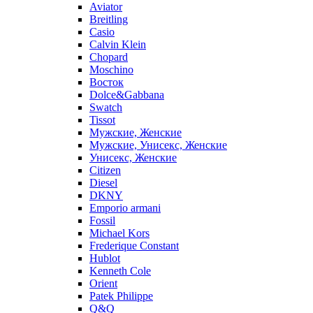
Aviator
Breitling
Casio
Calvin Klein
Chopard
Moschino
Восток
Dolce&Gabbana
Swatch
Tissot
Мужские, Женские
Мужские, Унисекс, Женские
Унисекс, Женские
Citizen
Diesel
DKNY
Emporio armani
Fossil
Michael Kors
Frederique Constant
Hublot
Kenneth Cole
Orient
Patek Philippe
Q&Q