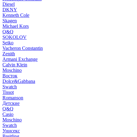
Diesel
DKNY
Kenneth Cole
Skagen
Michael Kors
Q&Q
SOKOLOV
Seiko
Vacheron Constantin
Zenith
Armani Exchange
Calvin Klein
Moschino
Восток
Dolce&Gabbana
Swatch
Tissot
Romanson
Детские
Q&Q
Casio
Moschino
Swatch
Унисекс
Breitling