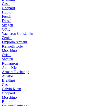
Casio
Chopard
Hublot
Fossil
Diesel
Skagen
Q&Q
Vacheron Constantin
Zenith
Emporio Armani
Kenneth Cole
Moschino
Orient
Swatch
Romanson
Anne Klein
Armani Exchange
Aviator
Breitling
Casio
Calvin Klein
Chopard
Moschino
Восток
Dolce&Gabbana