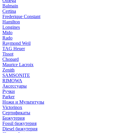
Omega
Balmain
Certina
Frederique Constant
Hamilton
Longines
Mido
Rado
Raymond Weil
TAG Heuer
Tissot
Chopard
Maurice Lacroix
Zenith
SAMSONITE
RIMOWA
Аксессуары
Ручки
Parker
Ножи и Мультитулы
Victorinox
Сертификаты
Бижутерия
Fossil бижутерия
Diesel бижутерия