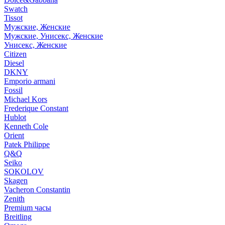
Swatch
Tissot
Мужские, Женские
Мужские, Унисекс, Женские
Унисекс, Женские
Citizen
Diesel
DKNY
Emporio armani
Fossil
Michael Kors
Frederique Constant
Hublot
Kenneth Cole
Orient
Patek Philippe
Q&Q
Seiko
SOKOLOV
Skagen
Vacheron Constantin
Zenith
Premium часы
Breitling