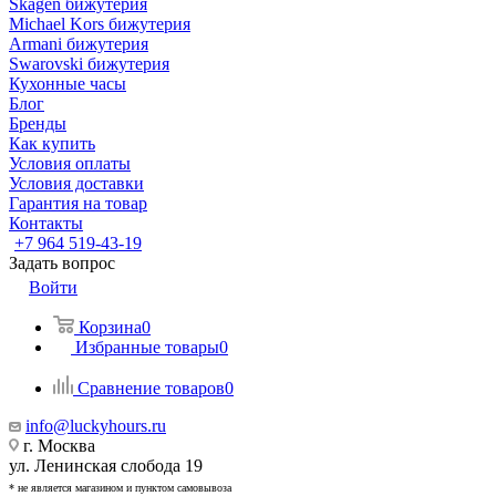
Skagen бижутерия
Michael Kors бижутерия
Armani бижутерия
Swarovski бижутерия
Кухонные часы
Блог
Бренды
Как купить
Условия оплаты
Условия доставки
Гарантия на товар
Контакты
+7 964 519-43-19
Задать вопрос
Войти
Корзина
0
Избранные товары
0
Сравнение товаров
0
info@luckyhours.ru
г. Москва
ул. Ленинская слобода 19
* не является магазином и пунктом самовывоза