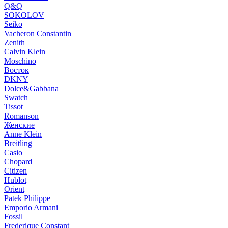
Q&Q
SOKOLOV
Seiko
Vacheron Constantin
Zenith
Calvin Klein
Moschino
Восток
DKNY
Dolce&Gabbana
Swatch
Tissot
Romanson
Женские
Anne Klein
Breitling
Casio
Chopard
Citizen
Hublot
Orient
Patek Philippe
Emporio Armani
Fossil
Frederique Constant