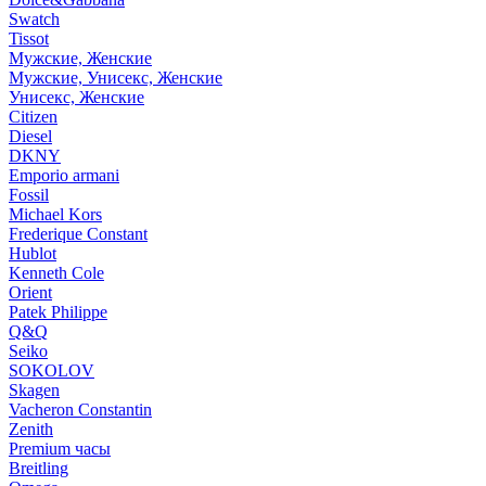
Swatch
Tissot
Мужские, Женские
Мужские, Унисекс, Женские
Унисекс, Женские
Citizen
Diesel
DKNY
Emporio armani
Fossil
Michael Kors
Frederique Constant
Hublot
Kenneth Cole
Orient
Patek Philippe
Q&Q
Seiko
SOKOLOV
Skagen
Vacheron Constantin
Zenith
Premium часы
Breitling