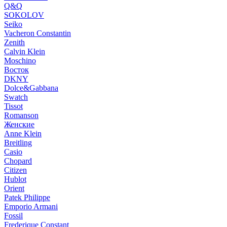
Q&Q
SOKOLOV
Seiko
Vacheron Constantin
Zenith
Calvin Klein
Moschino
Восток
DKNY
Dolce&Gabbana
Swatch
Tissot
Romanson
Женские
Anne Klein
Breitling
Casio
Chopard
Citizen
Hublot
Orient
Patek Philippe
Emporio Armani
Fossil
Frederique Constant