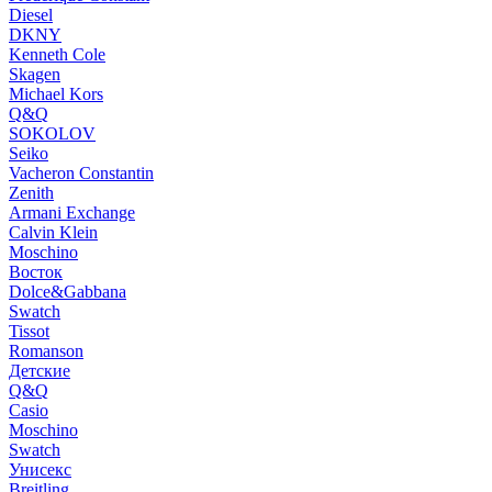
Diesel
DKNY
Kenneth Cole
Skagen
Michael Kors
Q&Q
SOKOLOV
Seiko
Vacheron Constantin
Zenith
Armani Exchange
Calvin Klein
Moschino
Восток
Dolce&Gabbana
Swatch
Tissot
Romanson
Детские
Q&Q
Casio
Moschino
Swatch
Унисекс
Breitling