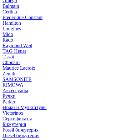
Omega
Balmain
Certina
Frederique Constant
Hamilton
Longines
Mido
Rado
Raymond Weil
TAG Heuer
Tissot
Chopard
Maurice Lacroix
Zenith
SAMSONITE
RIMOWA
Аксессуары
Ручки
Parker
Ножи и Мультитулы
Victorinox
Сертификаты
Бижутерия
Fossil бижутерия
Diesel бижутерия