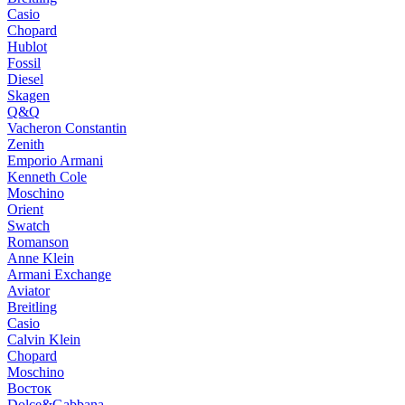
Casio
Chopard
Hublot
Fossil
Diesel
Skagen
Q&Q
Vacheron Constantin
Zenith
Emporio Armani
Kenneth Cole
Moschino
Orient
Swatch
Romanson
Anne Klein
Armani Exchange
Aviator
Breitling
Casio
Calvin Klein
Chopard
Moschino
Восток
Dolce&Gabbana