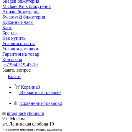
Skagen бижутерия
Michael Kors бижутерия
Armani бижутерия
Swarovski бижутерия
Кухонные часы
Блог
Бренды
Как купить
Условия оплаты
Условия доставки
Гарантия на товар
Контакты
+7 964 519-43-19
Задать вопрос
Войти
Корзина
0
Избранные товары
0
Сравнение товаров
0
info@luckyhours.ru
г. Москва
ул. Ленинская слобода 19
* не является магазином и пунктом самовывоза