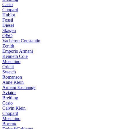
Casio
Chopard
Hublot
Fossil
Diesel
Skagen
Q&Q
Vacheron Constantin
Zenith
Emporio Armani
Kenneth Cole
Moschino
Orient
Swatch
Romanson
Anne Klein
Armani Exchange
Aviator
Breitling
Casio
Calvin Klein
Chopard
Moschino
Восток
Dolce&Gabbana