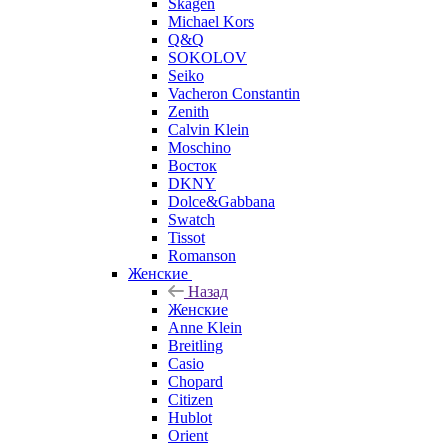
Skagen
Michael Kors
Q&Q
SOKOLOV
Seiko
Vacheron Constantin
Zenith
Calvin Klein
Moschino
Восток
DKNY
Dolce&Gabbana
Swatch
Tissot
Romanson
Женские
Назад
Женские
Anne Klein
Breitling
Casio
Chopard
Citizen
Hublot
Orient