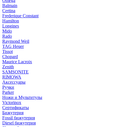
Omega
Balmain
Certina
Frederique Constant
Hamilton
Longines
Mido
Rado
Raymond Weil
TAG Heuer
Tissot
Chopard
Maurice Lacroix
Zenith
SAMSONITE
RIMOWA
Аксессуары
Ручки
Parker
Ножи и Мультитулы
Victorinox
Сертификаты
Бижутерия
Fossil бижутерия
Diesel бижутерия