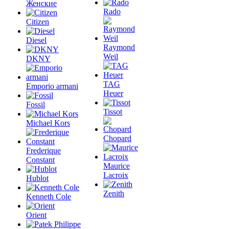
Женские
Rado
Citizen
Diesel
Raymond
Weil
DKNY
TAG
Emporio armani
Heuer
Fossil
Tissot
Michael Kors
Chopard
Frederique
Constant
Maurice
Lacroix
Hublot
Zenith
Kenneth Cole
Orient