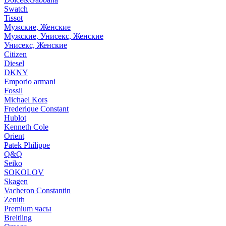
Swatch
Tissot
Мужские, Женские
Мужские, Унисекс, Женские
Унисекс, Женские
Citizen
Diesel
DKNY
Emporio armani
Fossil
Michael Kors
Frederique Constant
Hublot
Kenneth Cole
Orient
Patek Philippe
Q&Q
Seiko
SOKOLOV
Skagen
Vacheron Constantin
Zenith
Premium часы
Breitling