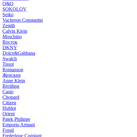
Q&Q
SOKOLOV
Seiko
Vacheron Constantin
Zenith
Calvin Klein
Moschino
Восток
DKNY
Dolce&Gabbana
Swatch
Tissot
Romanson
Женские
Anne Klein
Breitling
Casio
Chopard
Citizen
Hublot
Orient
Patek Philippe
Emporio Armani
Fossil
Frederique Constant