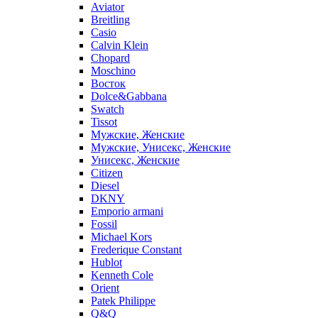
Aviator
Breitling
Casio
Calvin Klein
Chopard
Moschino
Восток
Dolce&Gabbana
Swatch
Tissot
Мужские, Женские
Мужские, Унисекс, Женские
Унисекс, Женские
Citizen
Diesel
DKNY
Emporio armani
Fossil
Michael Kors
Frederique Constant
Hublot
Kenneth Cole
Orient
Patek Philippe
Q&Q