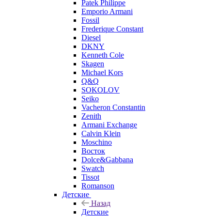
Patek Philippe
Emporio Armani
Fossil
Frederique Constant
Diesel
DKNY
Kenneth Cole
Skagen
Michael Kors
Q&Q
SOKOLOV
Seiko
Vacheron Constantin
Zenith
Armani Exchange
Calvin Klein
Moschino
Восток
Dolce&Gabbana
Swatch
Tissot
Romanson
Детские
Назад
Детские