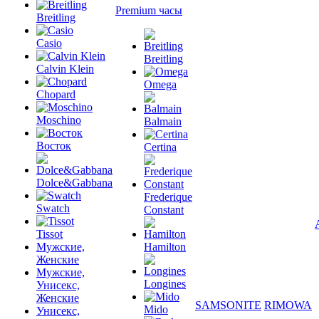
Premium часы
Breitling
Casio
Breitling
Calvin Klein
Omega
Chopard
Moschino
Balmain
Восток
Certina
Dolce&Gabbana
Frederique
Swatch
Constant
Tissot
Мужские,
Hamilton
Женские
Мужские,
Longines
Унисекс,
Женские
SAMSONITE
RIMOWA
Mido
Унисекс,