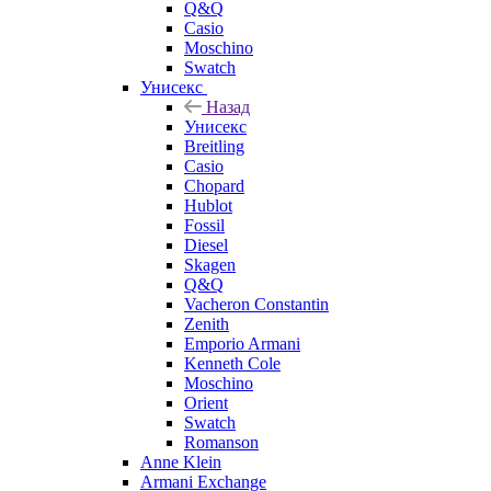
Q&Q
Casio
Moschino
Swatch
Унисекс
Назад
Унисекс
Breitling
Casio
Chopard
Hublot
Fossil
Diesel
Skagen
Q&Q
Vacheron Constantin
Zenith
Emporio Armani
Kenneth Cole
Moschino
Orient
Swatch
Romanson
Anne Klein
Armani Exchange