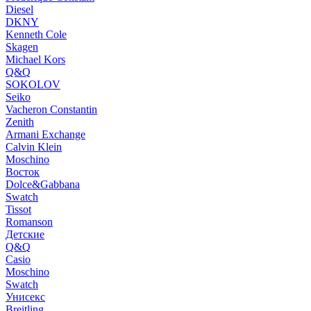
Diesel
DKNY
Kenneth Cole
Skagen
Michael Kors
Q&Q
SOKOLOV
Seiko
Vacheron Constantin
Zenith
Armani Exchange
Calvin Klein
Moschino
Восток
Dolce&Gabbana
Swatch
Tissot
Romanson
Детские
Q&Q
Casio
Moschino
Swatch
Унисекс
Breitling