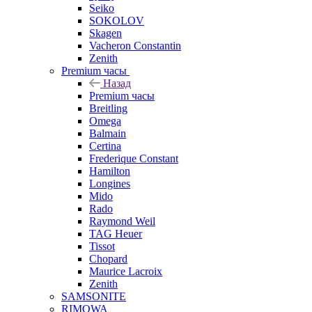
Seiko
SOKOLOV
Skagen
Vacheron Constantin
Zenith
Premium часы
Назад
Premium часы
Breitling
Omega
Balmain
Certina
Frederique Constant
Hamilton
Longines
Mido
Rado
Raymond Weil
TAG Heuer
Tissot
Chopard
Maurice Lacroix
Zenith
SAMSONITE
RIMOWA