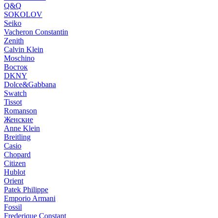
Q&Q
SOKOLOV
Seiko
Vacheron Constantin
Zenith
Calvin Klein
Moschino
Восток
DKNY
Dolce&Gabbana
Swatch
Tissot
Romanson
Женские
Anne Klein
Breitling
Casio
Chopard
Citizen
Hublot
Orient
Patek Philippe
Emporio Armani
Fossil
Frederique Constant