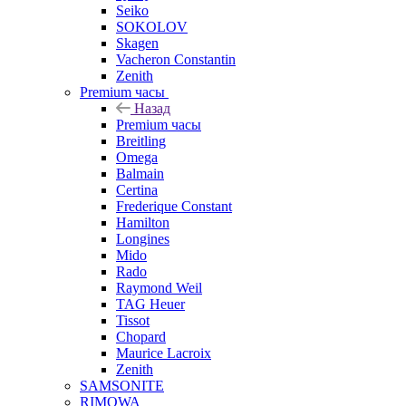
Seiko
SOKOLOV
Skagen
Vacheron Constantin
Zenith
Premium часы
Назад
Premium часы
Breitling
Omega
Balmain
Certina
Frederique Constant
Hamilton
Longines
Mido
Rado
Raymond Weil
TAG Heuer
Tissot
Chopard
Maurice Lacroix
Zenith
SAMSONITE
RIMOWA