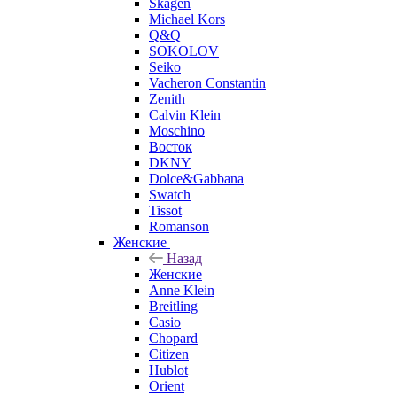
Skagen
Michael Kors
Q&Q
SOKOLOV
Seiko
Vacheron Constantin
Zenith
Calvin Klein
Moschino
Восток
DKNY
Dolce&Gabbana
Swatch
Tissot
Romanson
Женские
Назад
Женские
Anne Klein
Breitling
Casio
Chopard
Citizen
Hublot
Orient