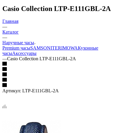
Casio Collection LTP-E111GBL-2A
Главная
—
Каталог
—
Наручные часы
Premium часы
SAMSONITE
RIMOWA
Кухонные
часы
Аксессуары
—
Casio Collection LTP-E111GBL-2A
Артикул:
LTP-E111GBL-2A