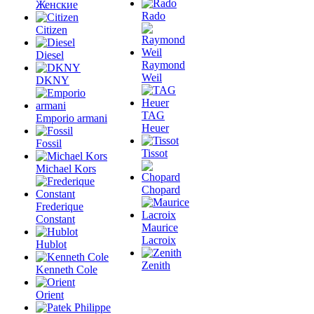
Женские
Rado
Citizen
Diesel
Raymond
Weil
DKNY
TAG
Emporio armani
Heuer
Fossil
Tissot
Michael Kors
Chopard
Frederique
Constant
Maurice
Lacroix
Hublot
Zenith
Kenneth Cole
Orient