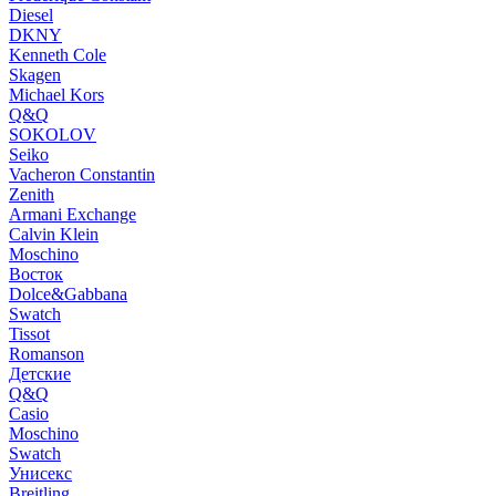
Diesel
DKNY
Kenneth Cole
Skagen
Michael Kors
Q&Q
SOKOLOV
Seiko
Vacheron Constantin
Zenith
Armani Exchange
Calvin Klein
Moschino
Восток
Dolce&Gabbana
Swatch
Tissot
Romanson
Детские
Q&Q
Casio
Moschino
Swatch
Унисекс
Breitling