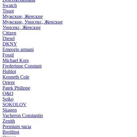
Swatch
Tissot
Мужские, Женские
Мужские, Унисекс, Женские
Унисекс, Женские
Citizen
Diesel
DKNY
Emporio armani
Fossil
Michael Kors
Frederique Constant
Hublot
Kenneth Cole
Orient
Patek Philippe
Q&Q
Seiko
SOKOLOV
Skagen
Vacheron Constantin
Zenith
Premium часы
Breitling