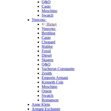
Q&Q
Casio
Moschino
Swatch
Унисекс
Назад
Унисекс
Breitling
Casio
Chopard
Hublot
Fossil
Diesel
Skagen
Q&Q
Vacheron Constantin
Zenith
Emporio Armani
Kenneth Cole
Moschino
Orient
Swatch
Romanson
Anne Klein
Armani Exchange