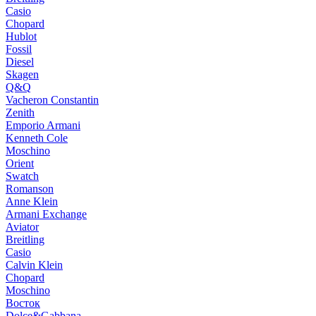
Casio
Chopard
Hublot
Fossil
Diesel
Skagen
Q&Q
Vacheron Constantin
Zenith
Emporio Armani
Kenneth Cole
Moschino
Orient
Swatch
Romanson
Anne Klein
Armani Exchange
Aviator
Breitling
Casio
Calvin Klein
Chopard
Moschino
Восток
Dolce&Gabbana