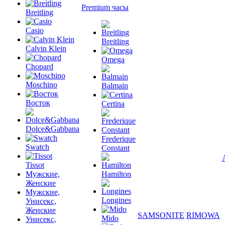
Premium часы
Breitling
Casio
Breitling
Calvin Klein
Omega
Chopard
Moschino
Balmain
Восток
Certina
Dolce&Gabbana
Frederique
Swatch
Constant
Tissot
Мужские,
Hamilton
Женские
Мужские,
Longines
Унисекс,
Женские
SAMSONITE
RIMOWA
Mido
Унисекс,