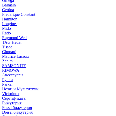
Omega
Balmain
Certina
Frederique Constant
Hamilton
Longines
Mido
Rado
Raymond Weil
TAG Heuer
Tissot
Chopard
Maurice Lacroix
Zenith
SAMSONITE
RIMOWA
Аксессуары
Ручки
Parker
Ножи и Мультитулы
Victorinox
Сертификаты
Бижутерия
Fossil бижутерия
Diesel бижутерия