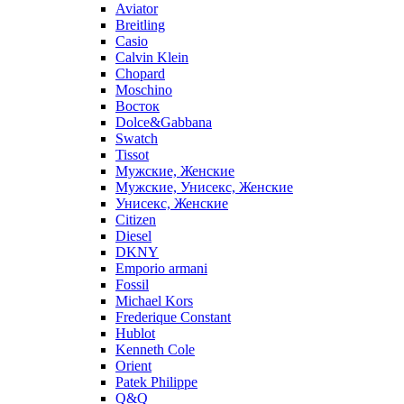
Aviator
Breitling
Casio
Calvin Klein
Chopard
Moschino
Восток
Dolce&Gabbana
Swatch
Tissot
Мужские, Женские
Мужские, Унисекс, Женские
Унисекс, Женские
Citizen
Diesel
DKNY
Emporio armani
Fossil
Michael Kors
Frederique Constant
Hublot
Kenneth Cole
Orient
Patek Philippe
Q&Q