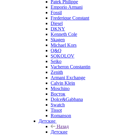
Patek Philippe
Emporio Armani
Fossil
Frederique Constant
Diesel
DKNY
Kenneth Cole
Skagen
Michael Kors
Q&Q
SOKOLOV
Seiko
Vacheron Constantin
Zenith
Armani Exchange
Calvin Klein
Moschino
Восток
Dolce&Gabbana
Swatch
Tissot
Romanson
Детские
Назад
Детские