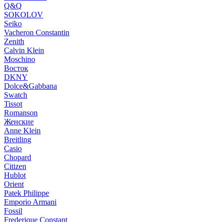
Q&Q
SOKOLOV
Seiko
Vacheron Constantin
Zenith
Calvin Klein
Moschino
Восток
DKNY
Dolce&Gabbana
Swatch
Tissot
Romanson
Женские
Anne Klein
Breitling
Casio
Chopard
Citizen
Hublot
Orient
Patek Philippe
Emporio Armani
Fossil
Frederique Constant