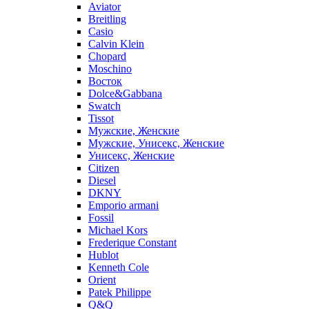
Aviator
Breitling
Casio
Calvin Klein
Chopard
Moschino
Восток
Dolce&Gabbana
Swatch
Tissot
Мужские, Женские
Мужские, Унисекс, Женские
Унисекс, Женские
Citizen
Diesel
DKNY
Emporio armani
Fossil
Michael Kors
Frederique Constant
Hublot
Kenneth Cole
Orient
Patek Philippe
Q&Q