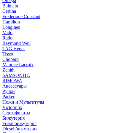
Omega
Balmain
Certina
Frederique Constant
Hamilton
Longines
Mido
Rado
Raymond Weil
TAG Heuer
Tissot
Chopard
Maurice Lacroix
Zenith
SAMSONITE
RIMOWA
Аксессуары
Ручки
Parker
Ножи и Мультитулы
Victorinox
Сертификаты
Бижутерия
Fossil бижутерия
Diesel бижутерия