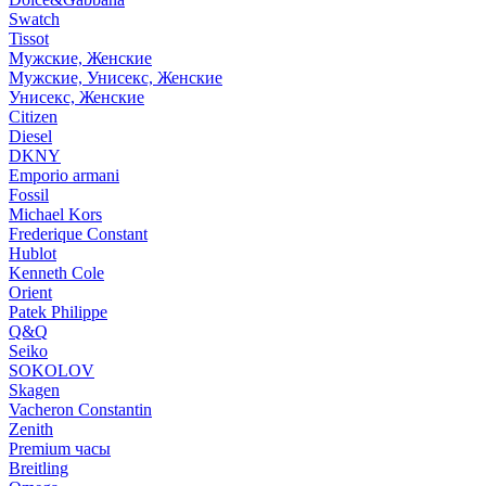
Swatch
Tissot
Мужские, Женские
Мужские, Унисекс, Женские
Унисекс, Женские
Citizen
Diesel
DKNY
Emporio armani
Fossil
Michael Kors
Frederique Constant
Hublot
Kenneth Cole
Orient
Patek Philippe
Q&Q
Seiko
SOKOLOV
Skagen
Vacheron Constantin
Zenith
Premium часы
Breitling