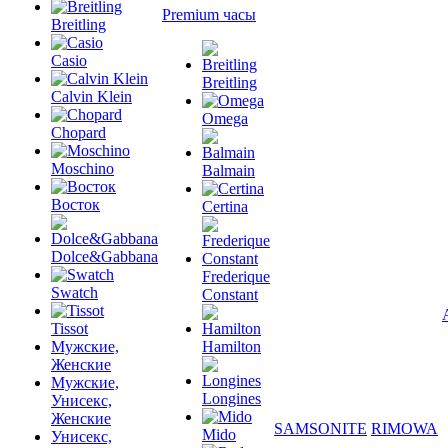
Premium часы
Breitling
Casio
Breitling
Calvin Klein
Omega
Chopard
Moschino
Balmain
Восток
Certina
Dolce&Gabbana
Frederique
Swatch
Constant
Tissot
Мужские,
Hamilton
Женские
Мужские,
Longines
Унисекс,
Женские
SAMSONITE
RIMOWA
Mido
Унисекс,