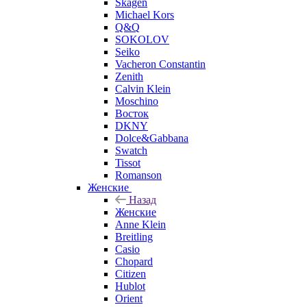
Skagen
Michael Kors
Q&Q
SOKOLOV
Seiko
Vacheron Constantin
Zenith
Calvin Klein
Moschino
Восток
DKNY
Dolce&Gabbana
Swatch
Tissot
Romanson
Женские
Назад
Женские
Anne Klein
Breitling
Casio
Chopard
Citizen
Hublot
Orient