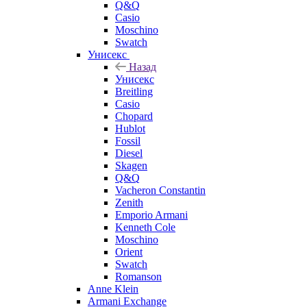
Q&Q
Casio
Moschino
Swatch
Унисекс
Назад
Унисекс
Breitling
Casio
Chopard
Hublot
Fossil
Diesel
Skagen
Q&Q
Vacheron Constantin
Zenith
Emporio Armani
Kenneth Cole
Moschino
Orient
Swatch
Romanson
Anne Klein
Armani Exchange