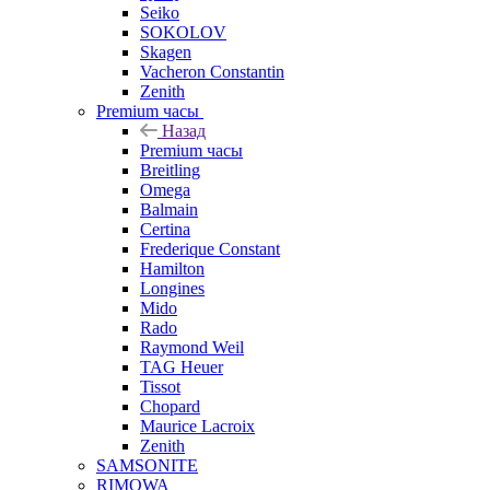
Seiko
SOKOLOV
Skagen
Vacheron Constantin
Zenith
Premium часы
Назад
Premium часы
Breitling
Omega
Balmain
Certina
Frederique Constant
Hamilton
Longines
Mido
Rado
Raymond Weil
TAG Heuer
Tissot
Chopard
Maurice Lacroix
Zenith
SAMSONITE
RIMOWA