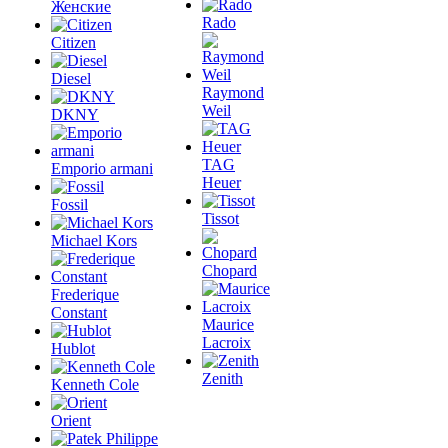
Женские
Rado
Citizen
Diesel
Raymond
Weil
DKNY
TAG
Emporio armani
Heuer
Fossil
Tissot
Michael Kors
Chopard
Frederique
Constant
Maurice
Lacroix
Hublot
Zenith
Kenneth Cole
Orient