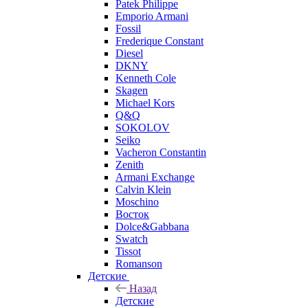
Patek Philippe
Emporio Armani
Fossil
Frederique Constant
Diesel
DKNY
Kenneth Cole
Skagen
Michael Kors
Q&Q
SOKOLOV
Seiko
Vacheron Constantin
Zenith
Armani Exchange
Calvin Klein
Moschino
Восток
Dolce&Gabbana
Swatch
Tissot
Romanson
Детские
Назад
Детские