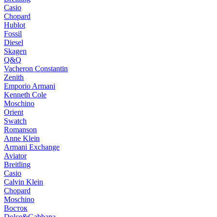
Casio
Chopard
Hublot
Fossil
Diesel
Skagen
Q&Q
Vacheron Constantin
Zenith
Emporio Armani
Kenneth Cole
Moschino
Orient
Swatch
Romanson
Anne Klein
Armani Exchange
Aviator
Breitling
Casio
Calvin Klein
Chopard
Moschino
Восток
Dolce&Gabbana