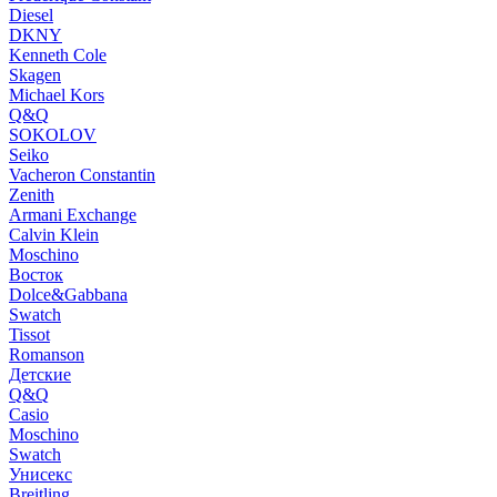
Diesel
DKNY
Kenneth Cole
Skagen
Michael Kors
Q&Q
SOKOLOV
Seiko
Vacheron Constantin
Zenith
Armani Exchange
Calvin Klein
Moschino
Восток
Dolce&Gabbana
Swatch
Tissot
Romanson
Детские
Q&Q
Casio
Moschino
Swatch
Унисекс
Breitling