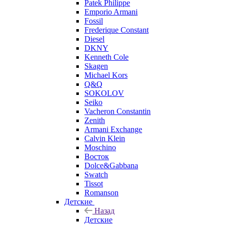
Patek Philippe
Emporio Armani
Fossil
Frederique Constant
Diesel
DKNY
Kenneth Cole
Skagen
Michael Kors
Q&Q
SOKOLOV
Seiko
Vacheron Constantin
Zenith
Armani Exchange
Calvin Klein
Moschino
Восток
Dolce&Gabbana
Swatch
Tissot
Romanson
Детские
Назад
Детские