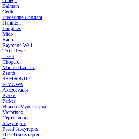
Omega
Balmain
Certina
Frederique Constant
Hamilton
Longines
Mido
Rado
Raymond Weil
TAG Heuer
Tissot
Chopard
Maurice Lacroix
Zenith
SAMSONITE
RIMOWA
Аксессуары
Ручки
Parker
Ножи и Мультитулы
Victorinox
Сертификаты
Бижутерия
Fossil бижутерия
Diesel бижутерия