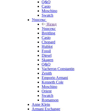
Q&Q
Casio
Moschino
Swatch
Унисекс
Назад
Унисекс
Breitling
Casio
Chopard
Hublot
Fossil
Diesel
Skagen
Q&Q
Vacheron Constantin
Zenith
Emporio Armani
Kenneth Cole
Moschino
Orient
Swatch
Romanson
Anne Klein
Armani Exchange