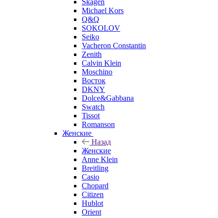
Skagen
Michael Kors
Q&Q
SOKOLOV
Seiko
Vacheron Constantin
Zenith
Calvin Klein
Moschino
Восток
DKNY
Dolce&Gabbana
Swatch
Tissot
Romanson
Женские
Назад
Женские
Anne Klein
Breitling
Casio
Chopard
Citizen
Hublot
Orient