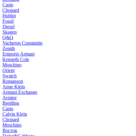
Casio
Chopard
Hublot
Fossil
Diesel
Skagen
Q&Q
Vacheron Constantin
Zenith
Emporio Armani
Kenneth Cole
Moschino
Orient
Swatch
Romanson
Anne Klein
Armani Exchange
Aviator
Breitling
Casio
Calvin Klein
Chopard
Moschino
Восток
Dolce&Gabbana