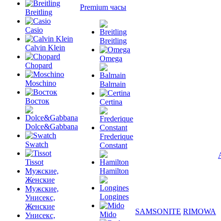
Premium часы
Breitling
Casio
Breitling
Calvin Klein
Omega
Chopard
Moschino
Balmain
Восток
Certina
Dolce&Gabbana
Frederique
Swatch
Constant
Tissot
Мужские,
Hamilton
Женские
Мужские,
Longines
Унисекс,
Женские
SAMSONITE
RIMOWA
Mido
Унисекс,