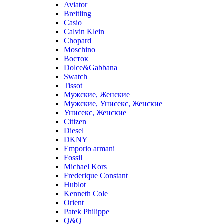
Aviator
Breitling
Casio
Calvin Klein
Chopard
Moschino
Восток
Dolce&Gabbana
Swatch
Tissot
Мужские, Женские
Мужские, Унисекс, Женские
Унисекс, Женские
Citizen
Diesel
DKNY
Emporio armani
Fossil
Michael Kors
Frederique Constant
Hublot
Kenneth Cole
Orient
Patek Philippe
Q&Q