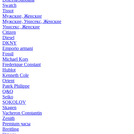
Swatch
Tissot
Мужские, Женские
Мужские, Унисекс, Женские
Унисекс, Женские
Citizen
Diesel
DKNY
Emporio armani
Fossil
Michael Kors
Frederique Constant
Hublot
Kenneth Cole
Orient
Patek Philippe
Q&Q
Seiko
SOKOLOV
Skagen
Vacheron Constantin
Zenith
Premium часы
Breitling