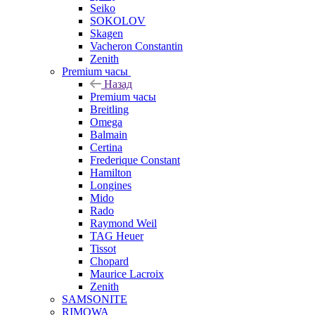
Seiko
SOKOLOV
Skagen
Vacheron Constantin
Zenith
Premium часы
Назад
Premium часы
Breitling
Omega
Balmain
Certina
Frederique Constant
Hamilton
Longines
Mido
Rado
Raymond Weil
TAG Heuer
Tissot
Chopard
Maurice Lacroix
Zenith
SAMSONITE
RIMOWA