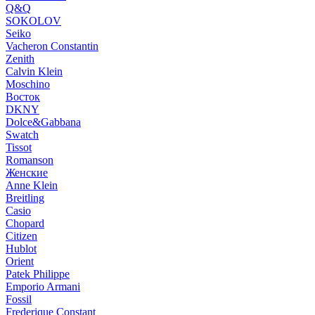
Q&Q
SOKOLOV
Seiko
Vacheron Constantin
Zenith
Calvin Klein
Moschino
Восток
DKNY
Dolce&Gabbana
Swatch
Tissot
Romanson
Женские
Anne Klein
Breitling
Casio
Chopard
Citizen
Hublot
Orient
Patek Philippe
Emporio Armani
Fossil
Frederique Constant