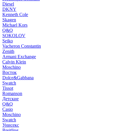
Diesel
DKNY
Kenneth Cole
Skagen
Michael Kors
Q&Q
SOKOLOV
Seiko
Vacheron Constantin
Zenith
Armani Exchange
Calvin Klein
Moschino
Восток
Dolce&Gabbana
Swatch
Tissot
Romanson
Детские
Q&Q
Casio
Moschino
Swatch
Унисекс
Breitling