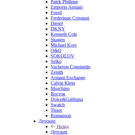
Patek Philippe
Emporio Armani
Fossil
Frederique Constant
Diesel
DKNY
Kenneth Cole
Skagen
Michael Kors
Q&Q
SOKOLOV
Seiko
Vacheron Constantin
Zenith
Armani Exchange
Calvin Klein
Moschino
Восток
Dolce&Gabbana
Swatch
Tissot
Romanson
Детские
Назад
Детские