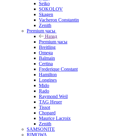
Seiko
SOKOLOV
Skagen
Vacheron Constantin
Zenith
Premium часы
Назад
Premium часы
Breitling
Omega
Balmain
Certina
Frederique Constant
Hamilton
Longines
Mido
Rado
Raymond Weil
TAG Heuer
Tissot
Chopard
Maurice Lacroix
Zenith
SAMSONITE
RIMOWA