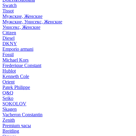
Swatch
Tissot
Мужские, Женские
Мужские, Унисекс, Женские
Унисекс, Женские
Citizen
Diesel
DKNY
Emporio armani
Fossil
Michael Kors
Frederique Constant
Hublot
Kenneth Cole
Orient
Patek Philippe
Q&Q
Seiko
SOKOLOV
Skagen
Vacheron Constantin
Zenith
Premium часы
Breitling