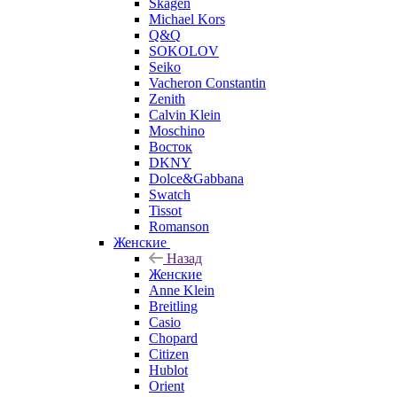
Skagen
Michael Kors
Q&Q
SOKOLOV
Seiko
Vacheron Constantin
Zenith
Calvin Klein
Moschino
Восток
DKNY
Dolce&Gabbana
Swatch
Tissot
Romanson
Женские
Назад
Женские
Anne Klein
Breitling
Casio
Chopard
Citizen
Hublot
Orient