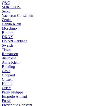
Q&Q
SOKOLOV
Seiko
Vacheron Constantin
Zenith
Calvin Klein
Moschino
Восток
DKNY
Dolce&Gabbana
Swatch
Tissot
Romanson
Женские
Anne Klein
Breitling
Casio
Chopard
Citizen
Hublot
Orient
Patek Philippe
Emporio Armani
Fossil
Frederique Constant