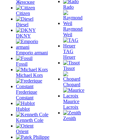
Женские
Rado
Citizen
Diesel
Raymond
Weil
DKNY
TAG
Emporio armani
Heuer
Fossil
Tissot
Michael Kors
Chopard
Frederique
Constant
Maurice
Lacroix
Hublot
Zenith
Kenneth Cole
Orient