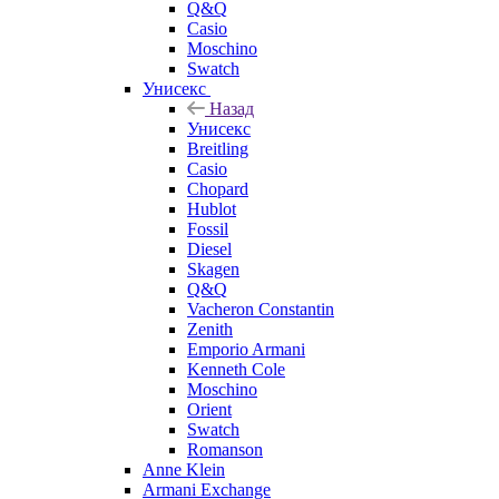
Q&Q
Casio
Moschino
Swatch
Унисекс
Назад
Унисекс
Breitling
Casio
Chopard
Hublot
Fossil
Diesel
Skagen
Q&Q
Vacheron Constantin
Zenith
Emporio Armani
Kenneth Cole
Moschino
Orient
Swatch
Romanson
Anne Klein
Armani Exchange