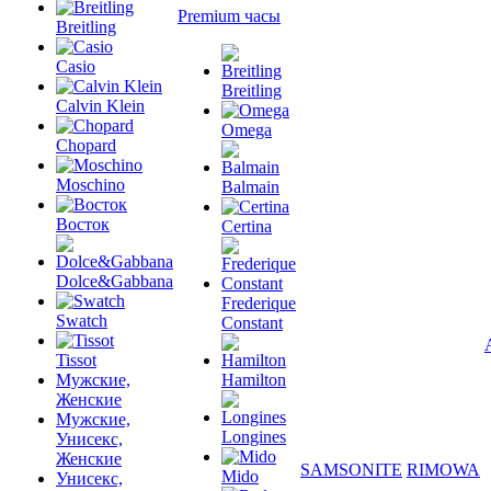
Premium часы
Breitling
Casio
Breitling
Calvin Klein
Omega
Chopard
Moschino
Balmain
Восток
Certina
Dolce&Gabbana
Frederique
Swatch
Constant
Tissot
Мужские,
Hamilton
Женские
Мужские,
Longines
Унисекс,
Женские
SAMSONITE
RIMOWA
Mido
Унисекс,