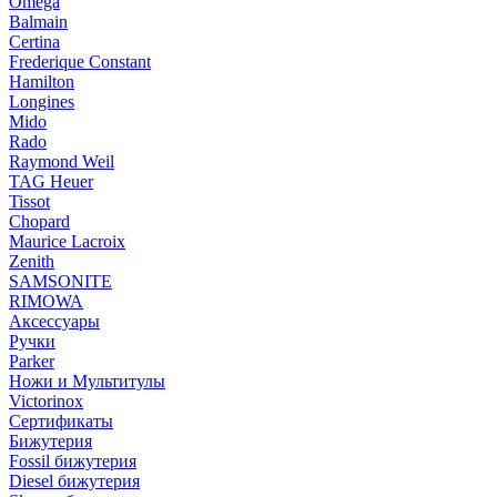
Omega
Balmain
Certina
Frederique Constant
Hamilton
Longines
Mido
Rado
Raymond Weil
TAG Heuer
Tissot
Chopard
Maurice Lacroix
Zenith
SAMSONITE
RIMOWA
Аксессуары
Ручки
Parker
Ножи и Мультитулы
Victorinox
Сертификаты
Бижутерия
Fossil бижутерия
Diesel бижутерия