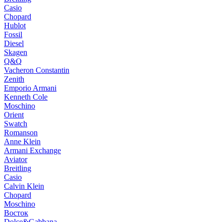
Casio
Chopard
Hublot
Fossil
Diesel
Skagen
Q&Q
Vacheron Constantin
Zenith
Emporio Armani
Kenneth Cole
Moschino
Orient
Swatch
Romanson
Anne Klein
Armani Exchange
Aviator
Breitling
Casio
Calvin Klein
Chopard
Moschino
Восток
Dolce&Gabbana