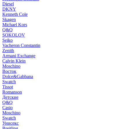
Diesel
DKNY
Kenneth Cole
Skagen
Michael Kors
Q&Q
SOKOLOV
Seiko
Vacheron Constantin
Zenith
Armani Exchange
Calvin Klein
Moschino
Восток
Dolce&Gabbana
Swatch
Tissot
Romanson
Детские
Q&Q
Casio
Moschino
Swatch
Унисекс
Breitling