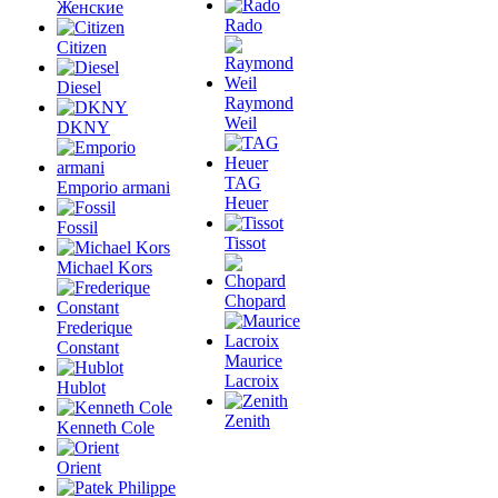
Женские
Rado
Citizen
Diesel
Raymond
Weil
DKNY
TAG
Emporio armani
Heuer
Fossil
Tissot
Michael Kors
Chopard
Frederique
Constant
Maurice
Lacroix
Hublot
Zenith
Kenneth Cole
Orient