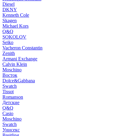
Diesel
DKNY
Kenneth Cole
Skagen
Michael Kors
Q&Q
SOKOLOV
Seiko
Vacheron Constantin
Zenith
Armani Exchange
Calvin Klein
Moschino
Восток
Dolce&Gabbana
Swatch
Tissot
Romanson
Детские
Q&Q
Casio
Moschino
Swatch
Унисекс
Breitling