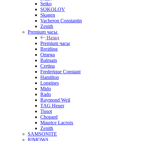
Seiko
SOKOLOV
Skagen
Vacheron Constantin
Zenith
Premium часы
Назад
Premium часы
Breitling
Omega
Balmain
Certina
Frederique Constant
Hamilton
Longines
Mido
Rado
Raymond Weil
TAG Heuer
Tissot
Chopard
Maurice Lacroix
Zenith
SAMSONITE
RIMOWA