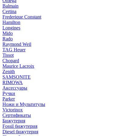
Omega
Balmain
Certina
Frederique Constant
Hamilton
Longines
Mido
Rado
Raymond Weil
TAG Heuer
Tissot
Chopard
Maurice Lacroix
Zenith
SAMSONITE
RIMOWA
Аксессуары
Ручки
Parker
Ножи и Мультитулы
Victorinox
Сертификаты
Бижутерия
Fossil бижутерия
Diesel бижутерия