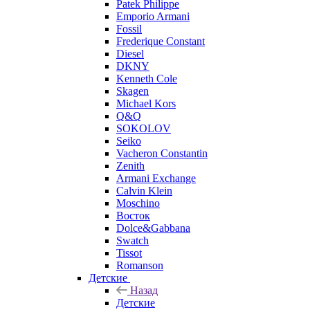
Patek Philippe
Emporio Armani
Fossil
Frederique Constant
Diesel
DKNY
Kenneth Cole
Skagen
Michael Kors
Q&Q
SOKOLOV
Seiko
Vacheron Constantin
Zenith
Armani Exchange
Calvin Klein
Moschino
Восток
Dolce&Gabbana
Swatch
Tissot
Romanson
Детские
Назад
Детские