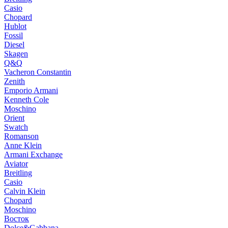
Casio
Chopard
Hublot
Fossil
Diesel
Skagen
Q&Q
Vacheron Constantin
Zenith
Emporio Armani
Kenneth Cole
Moschino
Orient
Swatch
Romanson
Anne Klein
Armani Exchange
Aviator
Breitling
Casio
Calvin Klein
Chopard
Moschino
Восток
Dolce&Gabbana