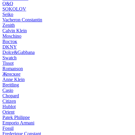
Q&Q
SOKOLOV
Seiko
Vacheron Constantin
Zenith
Calvin Klein
Moschino
Восток
DKNY
Dolce&Gabbana
Swatch
Tissot
Romanson
Женские
Anne Klein
Breitling
Casio
Chopard
Citizen
Hublot
Orient
Patek Philippe
Emporio Armani
Fossil
Frederique Constant