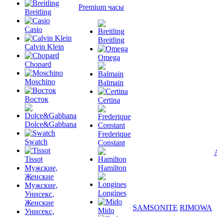
Premium часы
Breitling
Casio
Breitling
Calvin Klein
Omega
Chopard
Moschino
Balmain
Восток
Certina
Dolce&Gabbana
Frederique
Swatch
Constant
Tissot
Мужские,
Hamilton
Женские
Мужские,
Longines
Унисекс,
Женские
SAMSONITE
RIMOWA
Mido
Унисекс,