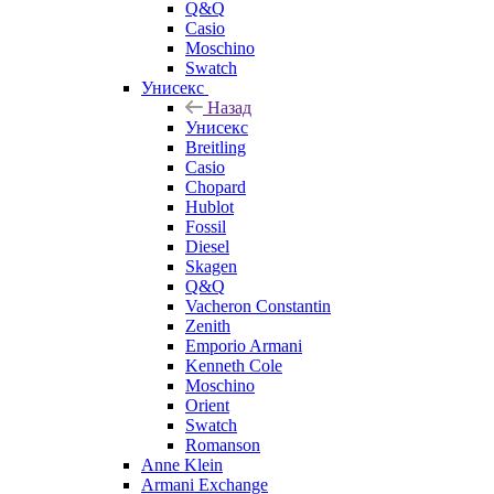
Q&Q
Casio
Moschino
Swatch
Унисекс
Назад
Унисекс
Breitling
Casio
Chopard
Hublot
Fossil
Diesel
Skagen
Q&Q
Vacheron Constantin
Zenith
Emporio Armani
Kenneth Cole
Moschino
Orient
Swatch
Romanson
Anne Klein
Armani Exchange