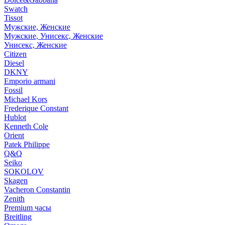
Swatch
Tissot
Мужские, Женские
Мужские, Унисекс, Женские
Унисекс, Женские
Citizen
Diesel
DKNY
Emporio armani
Fossil
Michael Kors
Frederique Constant
Hublot
Kenneth Cole
Orient
Patek Philippe
Q&Q
Seiko
SOKOLOV
Skagen
Vacheron Constantin
Zenith
Premium часы
Breitling