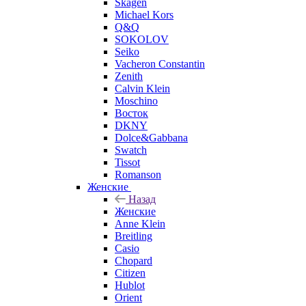
Skagen
Michael Kors
Q&Q
SOKOLOV
Seiko
Vacheron Constantin
Zenith
Calvin Klein
Moschino
Восток
DKNY
Dolce&Gabbana
Swatch
Tissot
Romanson
Женские
Назад
Женские
Anne Klein
Breitling
Casio
Chopard
Citizen
Hublot
Orient