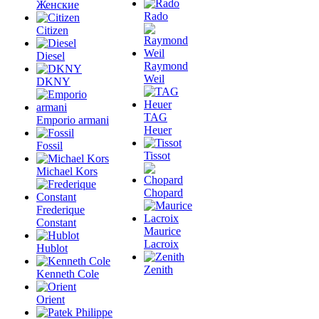
Женские
Rado
Citizen
Diesel
Raymond
Weil
DKNY
TAG
Emporio armani
Heuer
Fossil
Tissot
Michael Kors
Chopard
Frederique
Constant
Maurice
Lacroix
Hublot
Zenith
Kenneth Cole
Orient