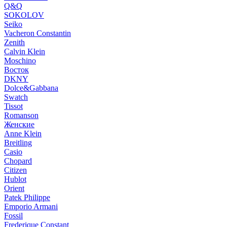
Q&Q
SOKOLOV
Seiko
Vacheron Constantin
Zenith
Calvin Klein
Moschino
Восток
DKNY
Dolce&Gabbana
Swatch
Tissot
Romanson
Женские
Anne Klein
Breitling
Casio
Chopard
Citizen
Hublot
Orient
Patek Philippe
Emporio Armani
Fossil
Frederique Constant