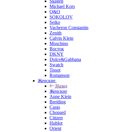
Skagen
Michael Kors
Q&Q
SOKOLOV
Seiko
Vacheron Constantin
Zenith
Calvin Klein
Moschino
Восток
DKNY
Dolce&Gabbana
Swatch
Tissot
Romanson
Женские
Назад
Женские
Anne Klein
Breitling
Casio
Chopard
Citizen
Hublot
Orient