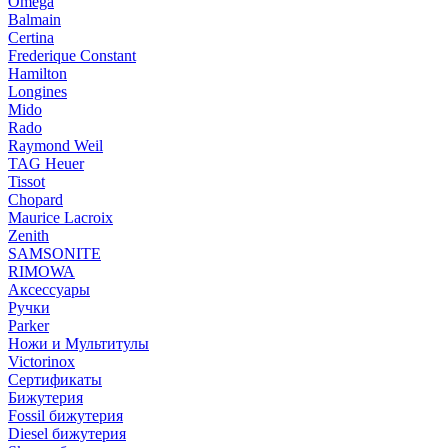
Omega
Balmain
Certina
Frederique Constant
Hamilton
Longines
Mido
Rado
Raymond Weil
TAG Heuer
Tissot
Chopard
Maurice Lacroix
Zenith
SAMSONITE
RIMOWA
Аксессуары
Ручки
Parker
Ножи и Мультитулы
Victorinox
Сертификаты
Бижутерия
Fossil бижутерия
Diesel бижутерия