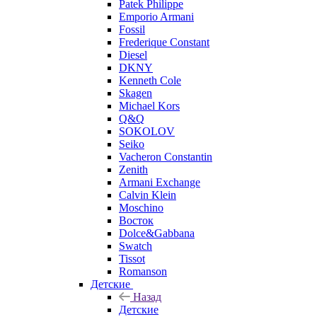
Patek Philippe
Emporio Armani
Fossil
Frederique Constant
Diesel
DKNY
Kenneth Cole
Skagen
Michael Kors
Q&Q
SOKOLOV
Seiko
Vacheron Constantin
Zenith
Armani Exchange
Calvin Klein
Moschino
Восток
Dolce&Gabbana
Swatch
Tissot
Romanson
Детские
Назад
Детские