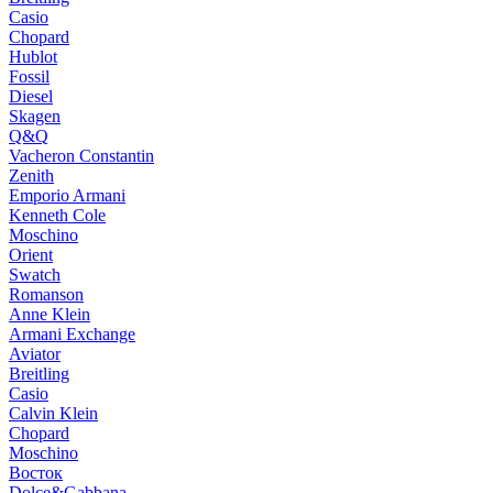
Casio
Chopard
Hublot
Fossil
Diesel
Skagen
Q&Q
Vacheron Constantin
Zenith
Emporio Armani
Kenneth Cole
Moschino
Orient
Swatch
Romanson
Anne Klein
Armani Exchange
Aviator
Breitling
Casio
Calvin Klein
Chopard
Moschino
Восток
Dolce&Gabbana