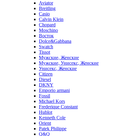
Aviator
Breitling
Casio
Calvin Klein
Chopard
Moschino
Восток
Dolce&Gabbana
Swatch
Tissot
Мужские, Женские
Мужские, Унисекс, Женские
Унисекс, Женские
Citizen
Diesel
DKNY
Emporio armani
Fossil
Michael Kors
Frederique Constant
Hublot
Kenneth Cole
Orient
Patek Philippe
Q&Q