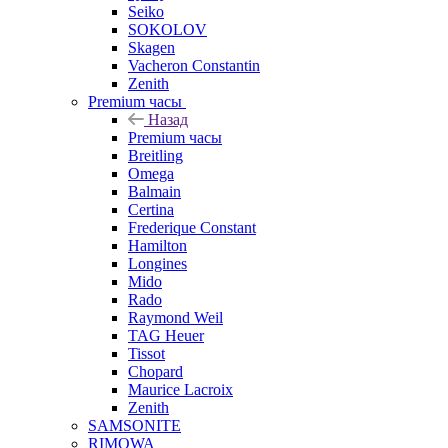
Seiko
SOKOLOV
Skagen
Vacheron Constantin
Zenith
Premium часы
Назад
Premium часы
Breitling
Omega
Balmain
Certina
Frederique Constant
Hamilton
Longines
Mido
Rado
Raymond Weil
TAG Heuer
Tissot
Chopard
Maurice Lacroix
Zenith
SAMSONITE
RIMOWA