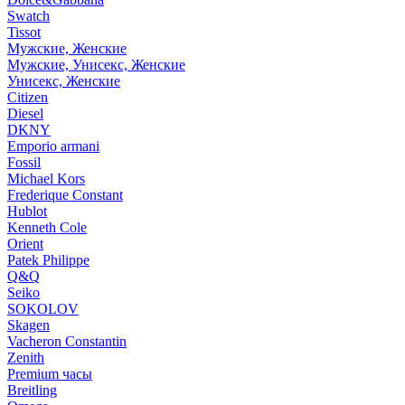
Swatch
Tissot
Мужские, Женские
Мужские, Унисекс, Женские
Унисекс, Женские
Citizen
Diesel
DKNY
Emporio armani
Fossil
Michael Kors
Frederique Constant
Hublot
Kenneth Cole
Orient
Patek Philippe
Q&Q
Seiko
SOKOLOV
Skagen
Vacheron Constantin
Zenith
Premium часы
Breitling