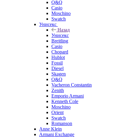
Q&Q
Casio
Moschino
Swatch
Унисекс
Назад
Унисекс
Breitling
Casio
Chopard
Hublot
Fossil
Diesel
Skagen
Q&Q
Vacheron Constantin
Zenith
Emporio Armani
Kenneth Cole
Moschino
Orient
Swatch
Romanson
Anne Klein
Armani Exchange