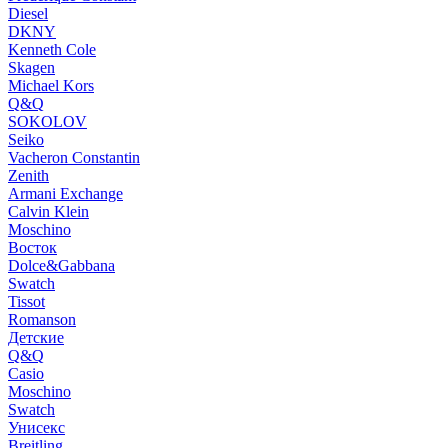
Diesel
DKNY
Kenneth Cole
Skagen
Michael Kors
Q&Q
SOKOLOV
Seiko
Vacheron Constantin
Zenith
Armani Exchange
Calvin Klein
Moschino
Восток
Dolce&Gabbana
Swatch
Tissot
Romanson
Детские
Q&Q
Casio
Moschino
Swatch
Унисекс
Breitling