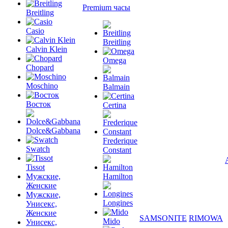
Premium часы
Breitling
Casio
Breitling
Calvin Klein
Omega
Chopard
Moschino
Balmain
Восток
Certina
Dolce&Gabbana
Frederique
Swatch
Constant
Tissot
Мужские,
Hamilton
Женские
Мужские,
Longines
Унисекс,
Женские
SAMSONITE
RIMOWA
Mido
Унисекс,