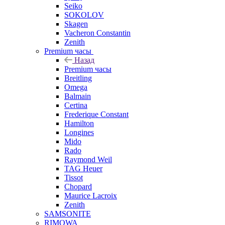
Seiko
SOKOLOV
Skagen
Vacheron Constantin
Zenith
Premium часы
Назад
Premium часы
Breitling
Omega
Balmain
Certina
Frederique Constant
Hamilton
Longines
Mido
Rado
Raymond Weil
TAG Heuer
Tissot
Chopard
Maurice Lacroix
Zenith
SAMSONITE
RIMOWA