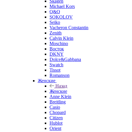
Skagen
Michael Kors
Q&Q
SOKOLOV
Seiko
Vacheron Constantin
Zenith
Calvin Klein
Moschino
Восток
DKNY
Dolce&Gabbana
Swatch
Tissot
Romanson
Женские
Назад
Женские
Anne Klein
Breitling
Casio
Chopard
Citizen
Hublot
Orient