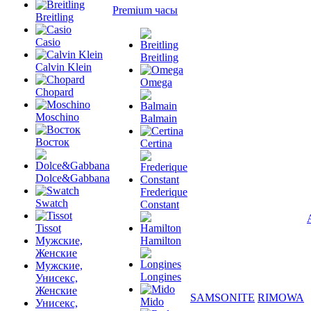
Premium часы
Breitling
Casio
Breitling
Calvin Klein
Omega
Chopard
Moschino
Balmain
Восток
Certina
Dolce&Gabbana
Frederique
Swatch
Constant
Tissot
Мужские,
Hamilton
Женские
Мужские,
Longines
Унисекс,
Женские
SAMSONITE
RIMOWA
Mido
Унисекс,