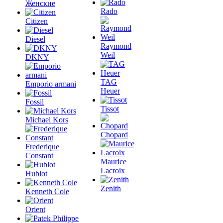
Женские
Rado
Citizen
Diesel
Raymond
Weil
DKNY
TAG
Emporio armani
Heuer
Fossil
Tissot
Michael Kors
Chopard
Frederique
Constant
Maurice
Lacroix
Hublot
Zenith
Kenneth Cole
Orient