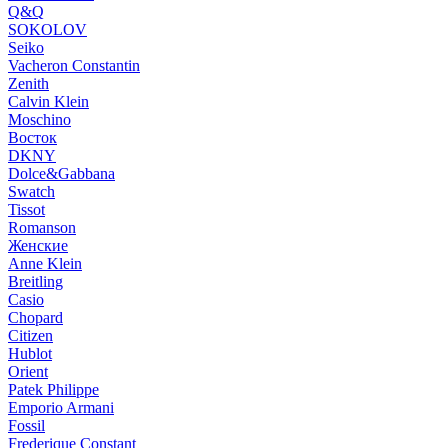
Q&Q
SOKOLOV
Seiko
Vacheron Constantin
Zenith
Calvin Klein
Moschino
Восток
DKNY
Dolce&Gabbana
Swatch
Tissot
Romanson
Женские
Anne Klein
Breitling
Casio
Chopard
Citizen
Hublot
Orient
Patek Philippe
Emporio Armani
Fossil
Frederique Constant