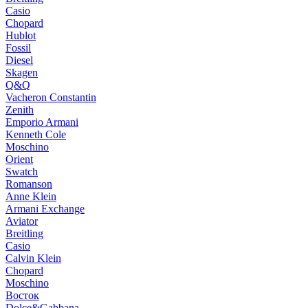
Casio
Chopard
Hublot
Fossil
Diesel
Skagen
Q&Q
Vacheron Constantin
Zenith
Emporio Armani
Kenneth Cole
Moschino
Orient
Swatch
Romanson
Anne Klein
Armani Exchange
Aviator
Breitling
Casio
Calvin Klein
Chopard
Moschino
Восток
Dolce&Gabbana