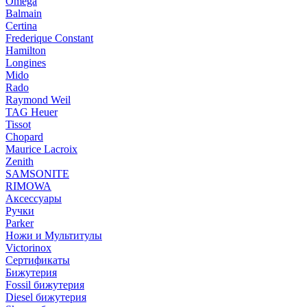
Omega
Balmain
Certina
Frederique Constant
Hamilton
Longines
Mido
Rado
Raymond Weil
TAG Heuer
Tissot
Chopard
Maurice Lacroix
Zenith
SAMSONITE
RIMOWA
Аксессуары
Ручки
Parker
Ножи и Мультитулы
Victorinox
Сертификаты
Бижутерия
Fossil бижутерия
Diesel бижутерия