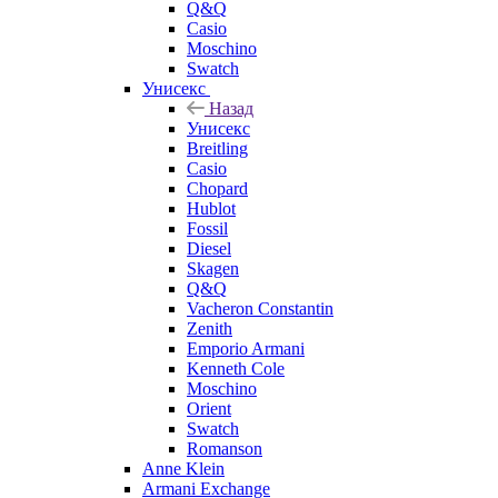
Q&Q
Casio
Moschino
Swatch
Унисекс
Назад
Унисекс
Breitling
Casio
Chopard
Hublot
Fossil
Diesel
Skagen
Q&Q
Vacheron Constantin
Zenith
Emporio Armani
Kenneth Cole
Moschino
Orient
Swatch
Romanson
Anne Klein
Armani Exchange