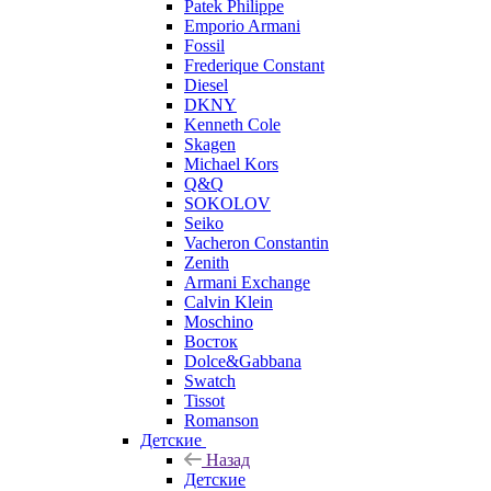
Patek Philippe
Emporio Armani
Fossil
Frederique Constant
Diesel
DKNY
Kenneth Cole
Skagen
Michael Kors
Q&Q
SOKOLOV
Seiko
Vacheron Constantin
Zenith
Armani Exchange
Calvin Klein
Moschino
Восток
Dolce&Gabbana
Swatch
Tissot
Romanson
Детские
Назад
Детские