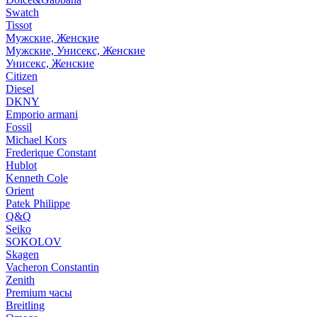
Swatch
Tissot
Мужские, Женские
Мужские, Унисекс, Женские
Унисекс, Женские
Citizen
Diesel
DKNY
Emporio armani
Fossil
Michael Kors
Frederique Constant
Hublot
Kenneth Cole
Orient
Patek Philippe
Q&Q
Seiko
SOKOLOV
Skagen
Vacheron Constantin
Zenith
Premium часы
Breitling