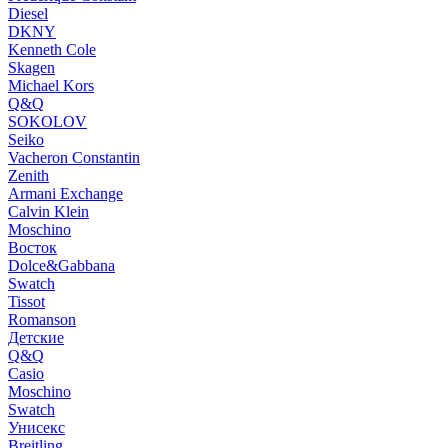
Diesel
DKNY
Kenneth Cole
Skagen
Michael Kors
Q&Q
SOKOLOV
Seiko
Vacheron Constantin
Zenith
Armani Exchange
Calvin Klein
Moschino
Восток
Dolce&Gabbana
Swatch
Tissot
Romanson
Детские
Q&Q
Casio
Moschino
Swatch
Унисекс
Breitling