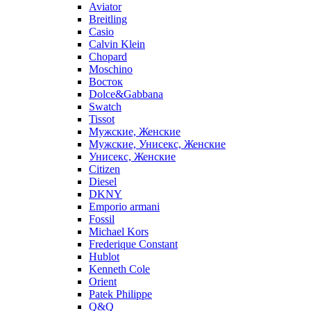
Aviator
Breitling
Casio
Calvin Klein
Chopard
Moschino
Восток
Dolce&Gabbana
Swatch
Tissot
Мужские, Женские
Мужские, Унисекс, Женские
Унисекс, Женские
Citizen
Diesel
DKNY
Emporio armani
Fossil
Michael Kors
Frederique Constant
Hublot
Kenneth Cole
Orient
Patek Philippe
Q&Q