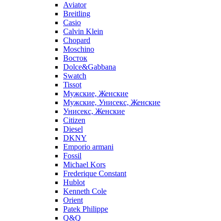
Aviator
Breitling
Casio
Calvin Klein
Chopard
Moschino
Восток
Dolce&Gabbana
Swatch
Tissot
Мужские, Женские
Мужские, Унисекс, Женские
Унисекс, Женские
Citizen
Diesel
DKNY
Emporio armani
Fossil
Michael Kors
Frederique Constant
Hublot
Kenneth Cole
Orient
Patek Philippe
Q&Q