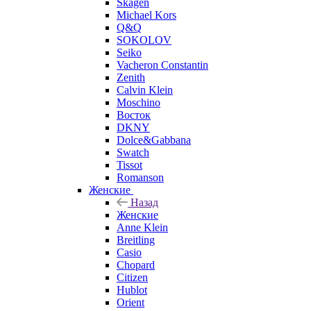
Skagen
Michael Kors
Q&Q
SOKOLOV
Seiko
Vacheron Constantin
Zenith
Calvin Klein
Moschino
Восток
DKNY
Dolce&Gabbana
Swatch
Tissot
Romanson
Женские
Назад
Женские
Anne Klein
Breitling
Casio
Chopard
Citizen
Hublot
Orient