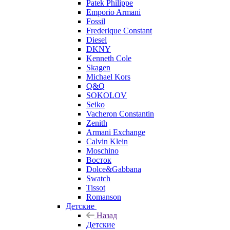
Patek Philippe
Emporio Armani
Fossil
Frederique Constant
Diesel
DKNY
Kenneth Cole
Skagen
Michael Kors
Q&Q
SOKOLOV
Seiko
Vacheron Constantin
Zenith
Armani Exchange
Calvin Klein
Moschino
Восток
Dolce&Gabbana
Swatch
Tissot
Romanson
Детские
Назад
Детские