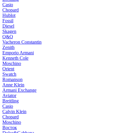
Casio
Chopard
Hublot
Fossil
Diesel
Skagen
Q&Q
Vacheron Constantin
Zenith
Emporio Armani
Kenneth Cole
Moschino
Orient
Swatch
Romanson
Anne Klein
Armani Exchange
Aviator
Breitling
Casio
Calvin Klein
Chopard
Moschino
Восток
Dolce&Gabbana