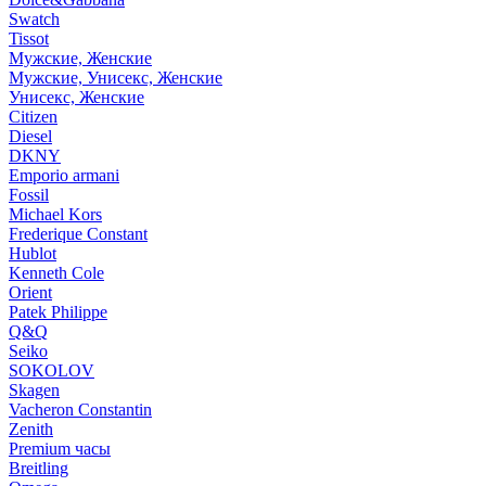
Swatch
Tissot
Мужские, Женские
Мужские, Унисекс, Женские
Унисекс, Женские
Citizen
Diesel
DKNY
Emporio armani
Fossil
Michael Kors
Frederique Constant
Hublot
Kenneth Cole
Orient
Patek Philippe
Q&Q
Seiko
SOKOLOV
Skagen
Vacheron Constantin
Zenith
Premium часы
Breitling