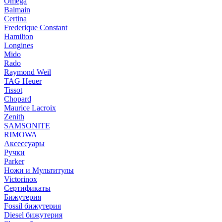
Omega
Balmain
Certina
Frederique Constant
Hamilton
Longines
Mido
Rado
Raymond Weil
TAG Heuer
Tissot
Chopard
Maurice Lacroix
Zenith
SAMSONITE
RIMOWA
Аксессуары
Ручки
Parker
Ножи и Мультитулы
Victorinox
Сертификаты
Бижутерия
Fossil бижутерия
Diesel бижутерия