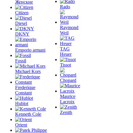
Женские
Rado
Citizen
Diesel
Raymond
Weil
DKNY
TAG
Emporio armani
Heuer
Fossil
Tissot
Michael Kors
Chopard
Frederique
Constant
Maurice
Lacroix
Hublot
Zenith
Kenneth Cole
Orient