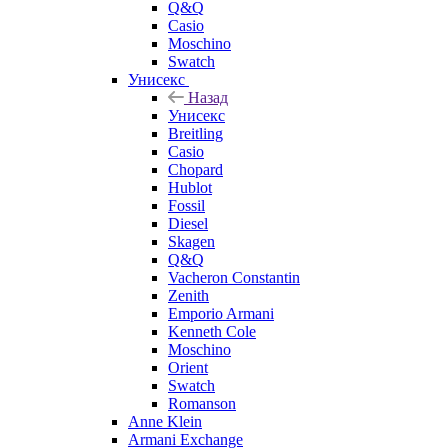
Q&Q
Casio
Moschino
Swatch
Унисекс
Назад
Унисекс
Breitling
Casio
Chopard
Hublot
Fossil
Diesel
Skagen
Q&Q
Vacheron Constantin
Zenith
Emporio Armani
Kenneth Cole
Moschino
Orient
Swatch
Romanson
Anne Klein
Armani Exchange