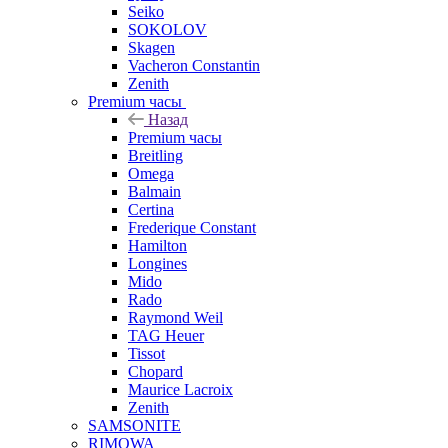
Seiko
SOKOLOV
Skagen
Vacheron Constantin
Zenith
Premium часы
Назад
Premium часы
Breitling
Omega
Balmain
Certina
Frederique Constant
Hamilton
Longines
Mido
Rado
Raymond Weil
TAG Heuer
Tissot
Chopard
Maurice Lacroix
Zenith
SAMSONITE
RIMOWA