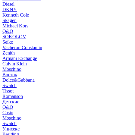
Diesel
DKNY
Kenneth Cole
Skagen
Michael Kors
Q&Q
SOKOLOV
Seiko
Vacheron Constantin
Zenith
Armani Exchange
Calvin Klein
Moschino
Восток
Dolce&Gabbana
Swatch
Tissot
Romanson
Детские
Q&Q
Casio
Moschino
Swatch
Унисекс
Breitling