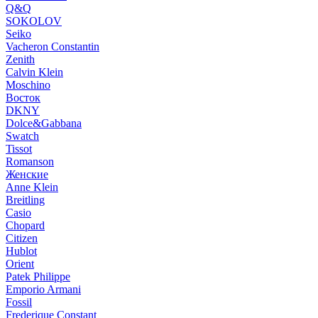
Q&Q
SOKOLOV
Seiko
Vacheron Constantin
Zenith
Calvin Klein
Moschino
Восток
DKNY
Dolce&Gabbana
Swatch
Tissot
Romanson
Женские
Anne Klein
Breitling
Casio
Chopard
Citizen
Hublot
Orient
Patek Philippe
Emporio Armani
Fossil
Frederique Constant