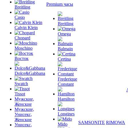
Premium часы
Breitling
Casio
Breitling
Calvin Klein
Omega
Chopard
Moschino
Balmain
Восток
Certina
Dolce&Gabbana
Frederique
Swatch
Constant
Tissot
Мужские,
Hamilton
Женские
Мужские,
Longines
Унисекс,
Женские
SAMSONITE
RIMOWA
Mido
Унисекс,