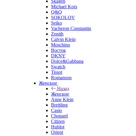
Skagen
Michael Kors
Q&Q
SOKOLOV
Seiko
Vacheron Constantin
Zenith
Calvin Klein
Moschino
Восток
DKNY
Dolce&Gabbana
Swatch
Tissot
Romanson
Женские
Назад
Женские
Anne Klein
Breitling
Casio
Chopard
Citizen
Hublot
Orient