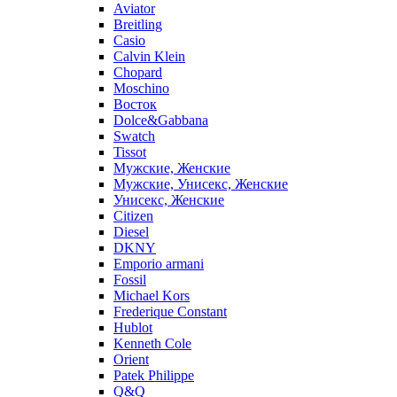
Aviator
Breitling
Casio
Calvin Klein
Chopard
Moschino
Восток
Dolce&Gabbana
Swatch
Tissot
Мужские, Женские
Мужские, Унисекс, Женские
Унисекс, Женские
Citizen
Diesel
DKNY
Emporio armani
Fossil
Michael Kors
Frederique Constant
Hublot
Kenneth Cole
Orient
Patek Philippe
Q&Q