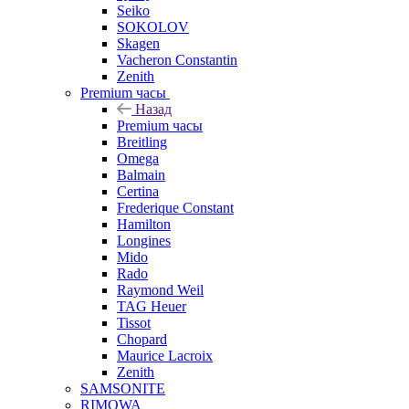
Seiko
SOKOLOV
Skagen
Vacheron Constantin
Zenith
Premium часы
Назад
Premium часы
Breitling
Omega
Balmain
Certina
Frederique Constant
Hamilton
Longines
Mido
Rado
Raymond Weil
TAG Heuer
Tissot
Chopard
Maurice Lacroix
Zenith
SAMSONITE
RIMOWA