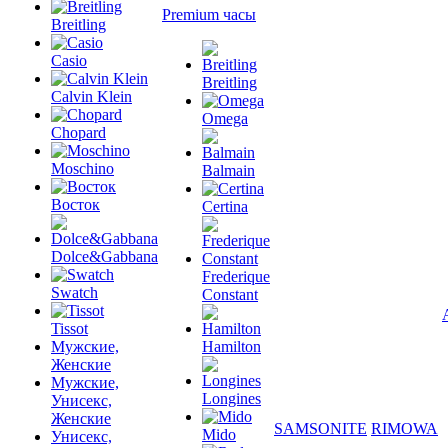
Premium часы
Breitling
Casio
Breitling
Calvin Klein
Omega
Chopard
Moschino
Balmain
Восток
Certina
Dolce&Gabbana
Frederique
Swatch
Constant
Tissot
Мужские,
Hamilton
Женские
Мужские,
Longines
Унисекс,
Женские
SAMSONITE
RIMOWA
Mido
Унисекс,