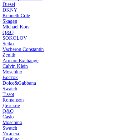
Diesel
DKNY
Kenneth Cole
Skagen
Michael Kors
Q&Q
SOKOLOV
Seiko
Vacheron Constantin
Zenith
Armani Exchange
Calvin Klein
Moschino
Восток
Dolce&Gabbana
Swatch
Tissot
Romanson
Детские
Q&Q
Casio
Moschino
Swatch
Унисекс
Breitling