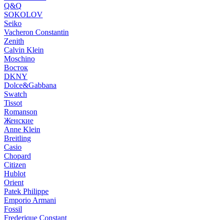
Q&Q
SOKOLOV
Seiko
Vacheron Constantin
Zenith
Calvin Klein
Moschino
Восток
DKNY
Dolce&Gabbana
Swatch
Tissot
Romanson
Женские
Anne Klein
Breitling
Casio
Chopard
Citizen
Hublot
Orient
Patek Philippe
Emporio Armani
Fossil
Frederique Constant