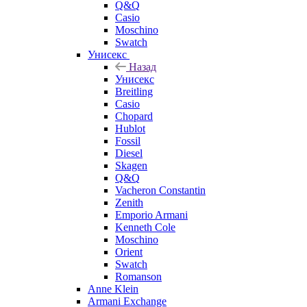
Q&Q
Casio
Moschino
Swatch
Унисекс
Назад
Унисекс
Breitling
Casio
Chopard
Hublot
Fossil
Diesel
Skagen
Q&Q
Vacheron Constantin
Zenith
Emporio Armani
Kenneth Cole
Moschino
Orient
Swatch
Romanson
Anne Klein
Armani Exchange