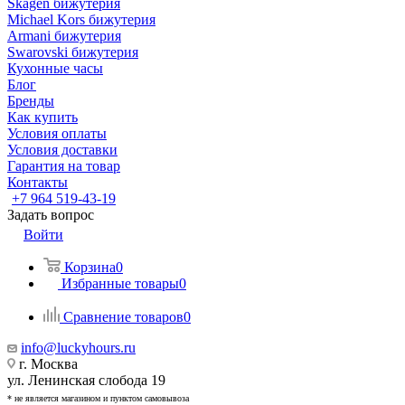
Skagen бижутерия
Michael Kors бижутерия
Armani бижутерия
Swarovski бижутерия
Кухонные часы
Блог
Бренды
Как купить
Условия оплаты
Условия доставки
Гарантия на товар
Контакты
+7 964 519-43-19
Задать вопрос
Войти
Корзина
0
Избранные товары
0
Сравнение товаров
0
info@luckyhours.ru
г. Москва
ул. Ленинская слобода 19
* не является магазином и пунктом самовывоза