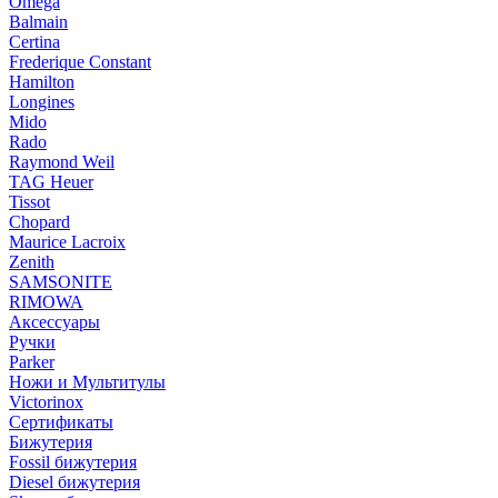
Omega
Balmain
Certina
Frederique Constant
Hamilton
Longines
Mido
Rado
Raymond Weil
TAG Heuer
Tissot
Chopard
Maurice Lacroix
Zenith
SAMSONITE
RIMOWA
Аксессуары
Ручки
Parker
Ножи и Мультитулы
Victorinox
Сертификаты
Бижутерия
Fossil бижутерия
Diesel бижутерия