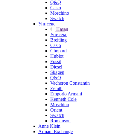
Q&Q
Casio
Moschino
Swatch
Унисекс
Назад
Унисекс
Breitling
Casio
Chopard
Hublot
Fossil
Diesel
Skagen
Q&Q
Vacheron Constantin
Zenith
Emporio Armani
Kenneth Cole
Moschino
Orient
Swatch
Romanson
Anne Klein
Armani Exchange