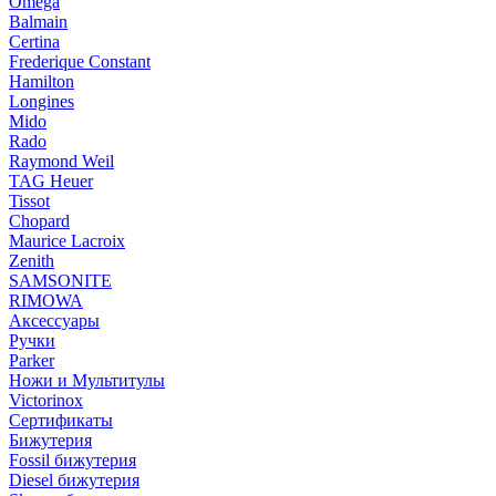
Omega
Balmain
Certina
Frederique Constant
Hamilton
Longines
Mido
Rado
Raymond Weil
TAG Heuer
Tissot
Chopard
Maurice Lacroix
Zenith
SAMSONITE
RIMOWA
Аксессуары
Ручки
Parker
Ножи и Мультитулы
Victorinox
Сертификаты
Бижутерия
Fossil бижутерия
Diesel бижутерия