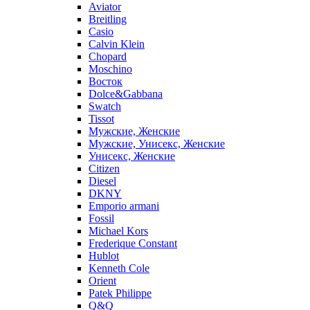
Aviator
Breitling
Casio
Calvin Klein
Chopard
Moschino
Восток
Dolce&Gabbana
Swatch
Tissot
Мужские, Женские
Мужские, Унисекс, Женские
Унисекс, Женские
Citizen
Diesel
DKNY
Emporio armani
Fossil
Michael Kors
Frederique Constant
Hublot
Kenneth Cole
Orient
Patek Philippe
Q&Q