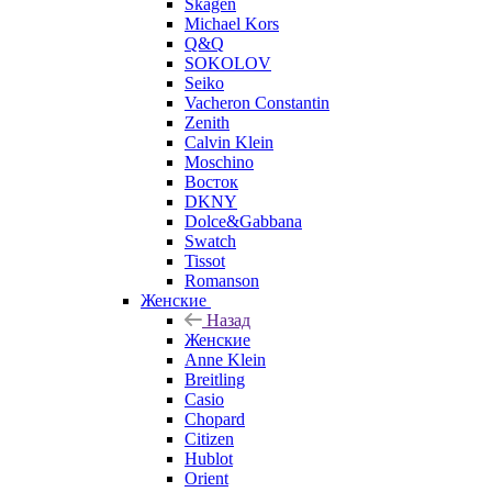
Skagen
Michael Kors
Q&Q
SOKOLOV
Seiko
Vacheron Constantin
Zenith
Calvin Klein
Moschino
Восток
DKNY
Dolce&Gabbana
Swatch
Tissot
Romanson
Женские
Назад
Женские
Anne Klein
Breitling
Casio
Chopard
Citizen
Hublot
Orient