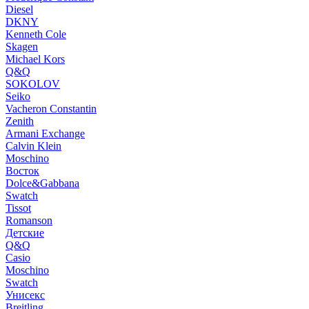
Diesel
DKNY
Kenneth Cole
Skagen
Michael Kors
Q&Q
SOKOLOV
Seiko
Vacheron Constantin
Zenith
Armani Exchange
Calvin Klein
Moschino
Восток
Dolce&Gabbana
Swatch
Tissot
Romanson
Детские
Q&Q
Casio
Moschino
Swatch
Унисекс
Breitling