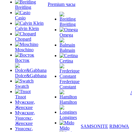
Premium часы
Breitling
Casio
Breitling
Calvin Klein
Omega
Chopard
Moschino
Balmain
Восток
Certina
Dolce&Gabbana
Frederique
Swatch
Constant
Tissot
Мужские,
Hamilton
Женские
Мужские,
Longines
Унисекс,
Женские
SAMSONITE
RIMOWA
Mido
Унисекс,