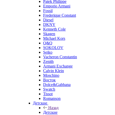
Patek Philippe
Emporio Armani
Fossil
Frederique Constant
Diesel
DKNY
Kenneth Cole
Skagen
Michael Kors
Q&Q
SOKOLOV
Seiko
Vacheron Constantin
Zenith
Armani Exchange
Calvin Klein
Moschino
Восток
Dolce&Gabbana
Swatch
Tissot
Romanson
Детские
Назад
Детские