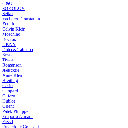
Q&Q
SOKOLOV
Seiko
Vacheron Constantin
Zenith
Calvin Klein
Moschino
Восток
DKNY
Dolce&Gabbana
Swatch
Tissot
Romanson
Женские
Anne Klein
Breitling
Casio
Chopard
Citizen
Hublot
Orient
Patek Philippe
Emporio Armani
Fossil
Frederique Constant