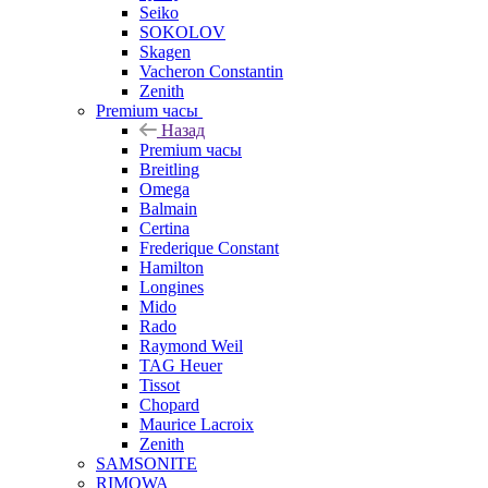
Seiko
SOKOLOV
Skagen
Vacheron Constantin
Zenith
Premium часы
Назад
Premium часы
Breitling
Omega
Balmain
Certina
Frederique Constant
Hamilton
Longines
Mido
Rado
Raymond Weil
TAG Heuer
Tissot
Chopard
Maurice Lacroix
Zenith
SAMSONITE
RIMOWA