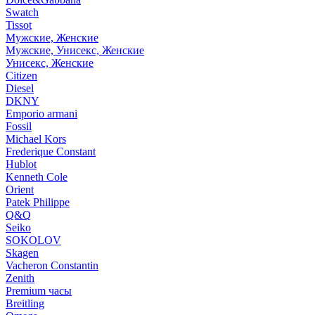
Swatch
Tissot
Мужские, Женские
Мужские, Унисекс, Женские
Унисекс, Женские
Citizen
Diesel
DKNY
Emporio armani
Fossil
Michael Kors
Frederique Constant
Hublot
Kenneth Cole
Orient
Patek Philippe
Q&Q
Seiko
SOKOLOV
Skagen
Vacheron Constantin
Zenith
Premium часы
Breitling