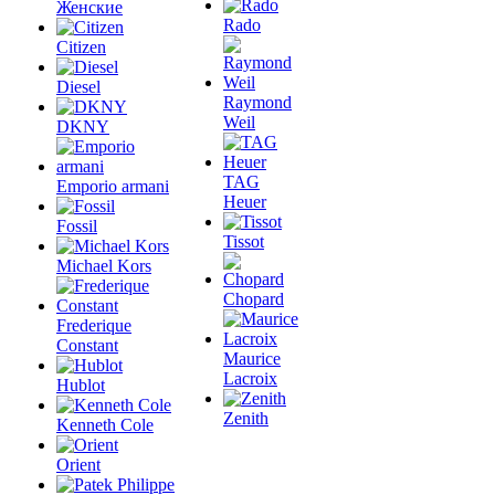
Женские
Rado
Citizen
Diesel
Raymond
Weil
DKNY
TAG
Emporio armani
Heuer
Fossil
Tissot
Michael Kors
Chopard
Frederique
Constant
Maurice
Lacroix
Hublot
Zenith
Kenneth Cole
Orient