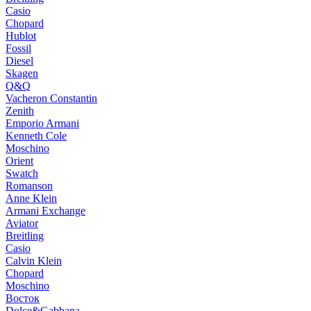
Casio
Chopard
Hublot
Fossil
Diesel
Skagen
Q&Q
Vacheron Constantin
Zenith
Emporio Armani
Kenneth Cole
Moschino
Orient
Swatch
Romanson
Anne Klein
Armani Exchange
Aviator
Breitling
Casio
Calvin Klein
Chopard
Moschino
Восток
Dolce&Gabbana