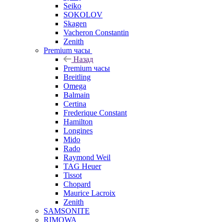
Seiko
SOKOLOV
Skagen
Vacheron Constantin
Zenith
Premium часы
Назад
Premium часы
Breitling
Omega
Balmain
Certina
Frederique Constant
Hamilton
Longines
Mido
Rado
Raymond Weil
TAG Heuer
Tissot
Chopard
Maurice Lacroix
Zenith
SAMSONITE
RIMOWA