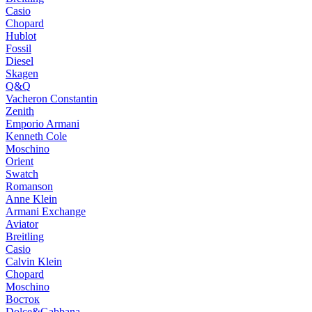
Casio
Chopard
Hublot
Fossil
Diesel
Skagen
Q&Q
Vacheron Constantin
Zenith
Emporio Armani
Kenneth Cole
Moschino
Orient
Swatch
Romanson
Anne Klein
Armani Exchange
Aviator
Breitling
Casio
Calvin Klein
Chopard
Moschino
Восток
Dolce&Gabbana