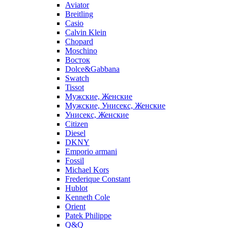
Aviator
Breitling
Casio
Calvin Klein
Chopard
Moschino
Восток
Dolce&Gabbana
Swatch
Tissot
Мужские, Женские
Мужские, Унисекс, Женские
Унисекс, Женские
Citizen
Diesel
DKNY
Emporio armani
Fossil
Michael Kors
Frederique Constant
Hublot
Kenneth Cole
Orient
Patek Philippe
Q&Q