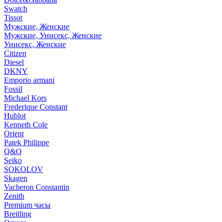
Swatch
Tissot
Мужские, Женские
Мужские, Унисекс, Женские
Унисекс, Женские
Citizen
Diesel
DKNY
Emporio armani
Fossil
Michael Kors
Frederique Constant
Hublot
Kenneth Cole
Orient
Patek Philippe
Q&Q
Seiko
SOKOLOV
Skagen
Vacheron Constantin
Zenith
Premium часы
Breitling