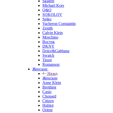
Skagen
Michael Kors
Q&Q
SOKOLOV
Seiko
Vacheron Constantin
Zenith
Calvin Klein
Moschino
Восток
DKNY
Dolce&Gabbana
Swatch
Tissot
Romanson
Женские
Назад
Женские
Anne Klein
Breitling
Casio
Chopard
Citizen
Hublot
Orient