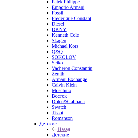
Patek Philippe
Emporio Armani
Fossil
Frederique Constant
Diesel
DKNY
Kenneth Cole
Skagen
Michael Kors
Q&Q
SOKOLOV
Seiko
Vacheron Constantin
Zenith
Armani Exchange
Calvin Klein
Moschino
Восток
Dolce&Gabbana
Swatch
Tissot
Romanson
Детские
Назад
Детские