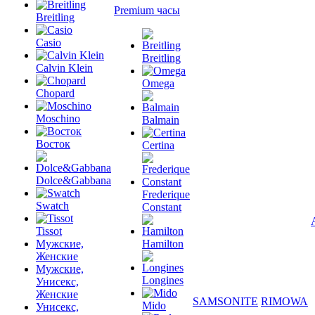
Premium часы
Breitling
Casio
Breitling
Calvin Klein
Omega
Chopard
Moschino
Balmain
Восток
Certina
Dolce&Gabbana
Frederique
Swatch
Constant
Tissot
Мужские,
Hamilton
Женские
Мужские,
Longines
Унисекс,
Женские
SAMSONITE
RIMOWA
Mido
Унисекс,