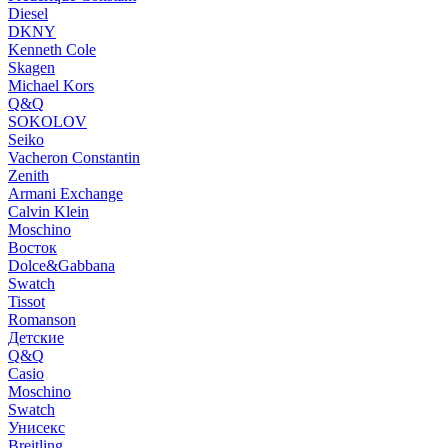
Diesel
DKNY
Kenneth Cole
Skagen
Michael Kors
Q&Q
SOKOLOV
Seiko
Vacheron Constantin
Zenith
Armani Exchange
Calvin Klein
Moschino
Восток
Dolce&Gabbana
Swatch
Tissot
Romanson
Детские
Q&Q
Casio
Moschino
Swatch
Унисекс
Breitling