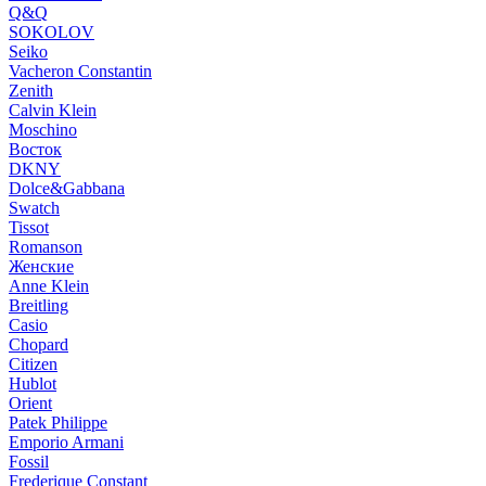
Q&Q
SOKOLOV
Seiko
Vacheron Constantin
Zenith
Calvin Klein
Moschino
Восток
DKNY
Dolce&Gabbana
Swatch
Tissot
Romanson
Женские
Anne Klein
Breitling
Casio
Chopard
Citizen
Hublot
Orient
Patek Philippe
Emporio Armani
Fossil
Frederique Constant