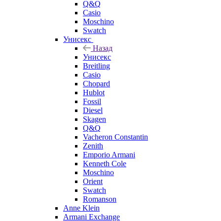
Q&Q
Casio
Moschino
Swatch
Унисекс
Назад
Унисекс
Breitling
Casio
Chopard
Hublot
Fossil
Diesel
Skagen
Q&Q
Vacheron Constantin
Zenith
Emporio Armani
Kenneth Cole
Moschino
Orient
Swatch
Romanson
Anne Klein
Armani Exchange