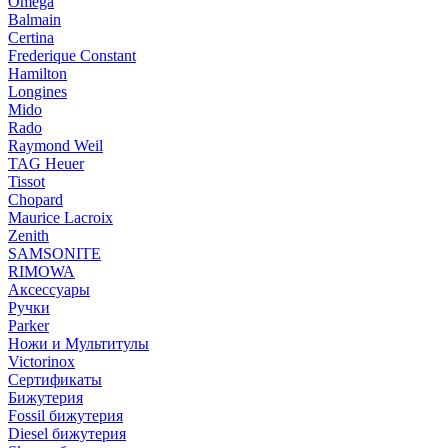
Omega
Balmain
Certina
Frederique Constant
Hamilton
Longines
Mido
Rado
Raymond Weil
TAG Heuer
Tissot
Chopard
Maurice Lacroix
Zenith
SAMSONITE
RIMOWA
Аксессуары
Ручки
Parker
Ножи и Мультитулы
Victorinox
Сертификаты
Бижутерия
Fossil бижутерия
Diesel бижутерия