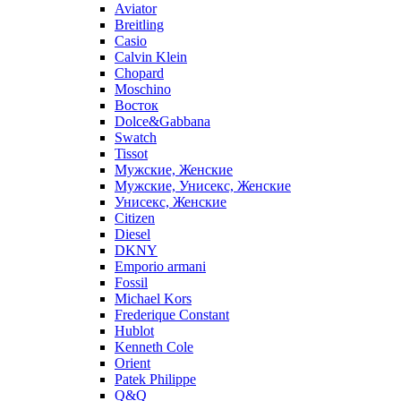
Aviator
Breitling
Casio
Calvin Klein
Chopard
Moschino
Восток
Dolce&Gabbana
Swatch
Tissot
Мужские, Женские
Мужские, Унисекс, Женские
Унисекс, Женские
Citizen
Diesel
DKNY
Emporio armani
Fossil
Michael Kors
Frederique Constant
Hublot
Kenneth Cole
Orient
Patek Philippe
Q&Q