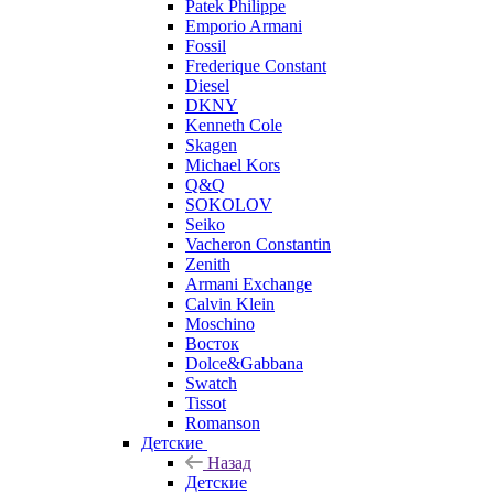
Patek Philippe
Emporio Armani
Fossil
Frederique Constant
Diesel
DKNY
Kenneth Cole
Skagen
Michael Kors
Q&Q
SOKOLOV
Seiko
Vacheron Constantin
Zenith
Armani Exchange
Calvin Klein
Moschino
Восток
Dolce&Gabbana
Swatch
Tissot
Romanson
Детские
Назад
Детские