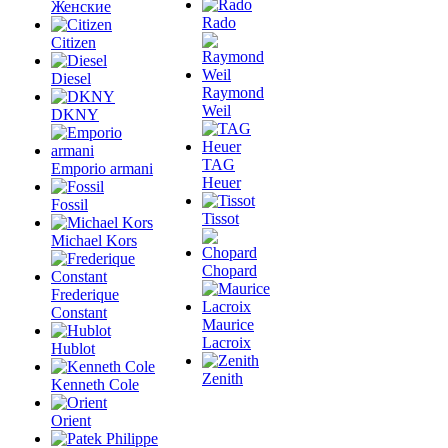
Женские
Rado
Citizen
Diesel
Raymond
Weil
DKNY
TAG
Emporio armani
Heuer
Fossil
Tissot
Michael Kors
Chopard
Frederique
Constant
Maurice
Lacroix
Hublot
Zenith
Kenneth Cole
Orient