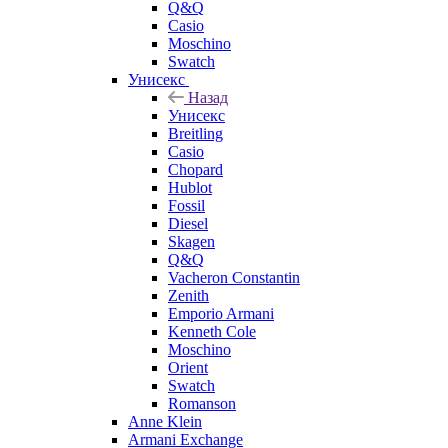
Q&Q
Casio
Moschino
Swatch
Унисекс
Назад
Унисекс
Breitling
Casio
Chopard
Hublot
Fossil
Diesel
Skagen
Q&Q
Vacheron Constantin
Zenith
Emporio Armani
Kenneth Cole
Moschino
Orient
Swatch
Romanson
Anne Klein
Armani Exchange