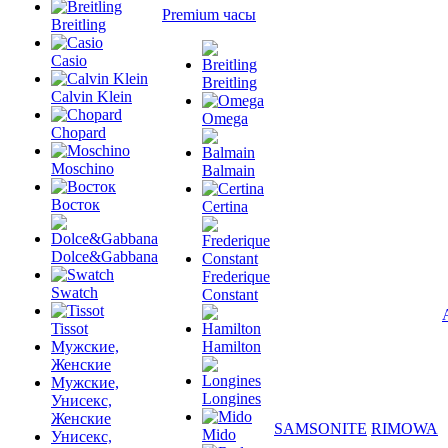
Premium часы
Breitling
Casio
Breitling
Calvin Klein
Omega
Chopard
Moschino
Balmain
Восток
Certina
Dolce&Gabbana
Frederique
Swatch
Constant
Tissot
Мужские,
Hamilton
Женские
Мужские,
Longines
Унисекс,
Женские
SAMSONITE
RIMOWA
Mido
Унисекс,