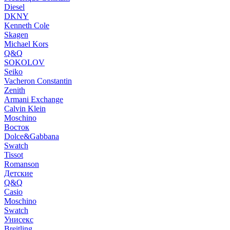
Diesel
DKNY
Kenneth Cole
Skagen
Michael Kors
Q&Q
SOKOLOV
Seiko
Vacheron Constantin
Zenith
Armani Exchange
Calvin Klein
Moschino
Восток
Dolce&Gabbana
Swatch
Tissot
Romanson
Детские
Q&Q
Casio
Moschino
Swatch
Унисекс
Breitling