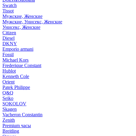
Swatch
Tissot
Мужские, Женские
Мужские, Унисекс, Женские
Унисекс, Женские
Citizen
Diesel
DKNY
Emporio armani
Fossil
Michael Kors
Frederique Constant
Hublot
Kenneth Cole
Orient
Patek Philippe
Q&Q
Seiko
SOKOLOV
Skagen
Vacheron Constantin
Zenith
Premium часы
Breitling