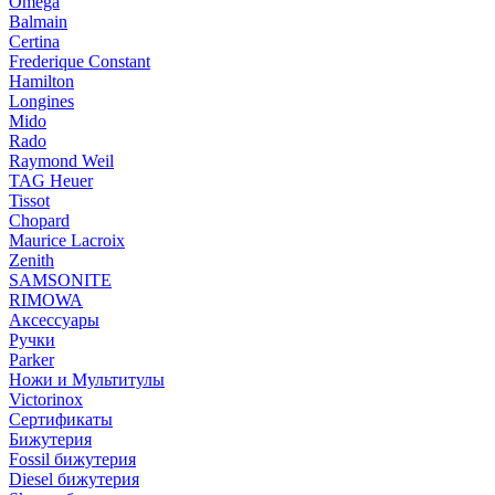
Omega
Balmain
Certina
Frederique Constant
Hamilton
Longines
Mido
Rado
Raymond Weil
TAG Heuer
Tissot
Chopard
Maurice Lacroix
Zenith
SAMSONITE
RIMOWA
Аксессуары
Ручки
Parker
Ножи и Мультитулы
Victorinox
Сертификаты
Бижутерия
Fossil бижутерия
Diesel бижутерия