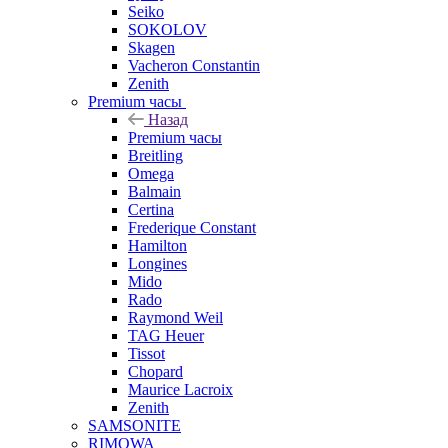
Seiko
SOKOLOV
Skagen
Vacheron Constantin
Zenith
Premium часы
Назад
Premium часы
Breitling
Omega
Balmain
Certina
Frederique Constant
Hamilton
Longines
Mido
Rado
Raymond Weil
TAG Heuer
Tissot
Chopard
Maurice Lacroix
Zenith
SAMSONITE
RIMOWA