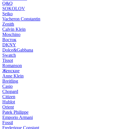
Q&Q
SOKOLOV
Seiko
Vacheron Constantin
Zenith
Calvin Klein
Moschino
Восток
DKNY
Dolce&Gabbana
Swatch
Tissot
Romanson
Женские
Anne Klein
Breitling
Casio
Chopard
Citizen
Hublot
Orient
Patek Philippe
Emporio Armani
Fossil
Frederique Constant