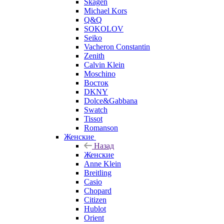
Skagen
Michael Kors
Q&Q
SOKOLOV
Seiko
Vacheron Constantin
Zenith
Calvin Klein
Moschino
Восток
DKNY
Dolce&Gabbana
Swatch
Tissot
Romanson
Женские
Назад
Женские
Anne Klein
Breitling
Casio
Chopard
Citizen
Hublot
Orient