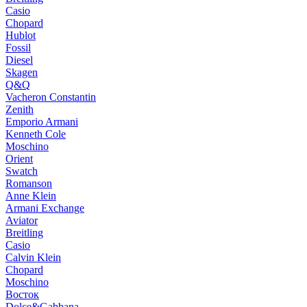
Casio
Chopard
Hublot
Fossil
Diesel
Skagen
Q&Q
Vacheron Constantin
Zenith
Emporio Armani
Kenneth Cole
Moschino
Orient
Swatch
Romanson
Anne Klein
Armani Exchange
Aviator
Breitling
Casio
Calvin Klein
Chopard
Moschino
Восток
Dolce&Gabbana