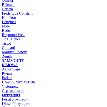
Omega
Balmain
Certina
Frederique Constant
Hamilton
Longines
Mido
Rado
Raymond Weil
TAG Heuer
Tissot
Chopard
Maurice Lacroix
Zenith
SAMSONITE
RIMOWA
Аксессуары
Ручки
Parker
Ножи и Мультитулы
Victorinox
Сертификаты
Бижутерия
Fossil бижутерия
Diesel бижутерия