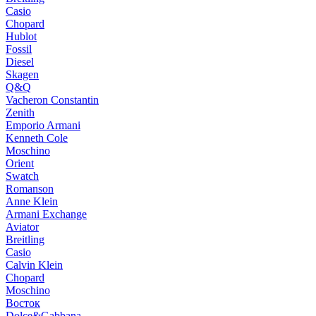
Casio
Chopard
Hublot
Fossil
Diesel
Skagen
Q&Q
Vacheron Constantin
Zenith
Emporio Armani
Kenneth Cole
Moschino
Orient
Swatch
Romanson
Anne Klein
Armani Exchange
Aviator
Breitling
Casio
Calvin Klein
Chopard
Moschino
Восток
Dolce&Gabbana