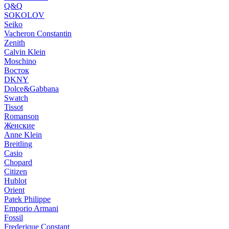
Q&Q
SOKOLOV
Seiko
Vacheron Constantin
Zenith
Calvin Klein
Moschino
Восток
DKNY
Dolce&Gabbana
Swatch
Tissot
Romanson
Женские
Anne Klein
Breitling
Casio
Chopard
Citizen
Hublot
Orient
Patek Philippe
Emporio Armani
Fossil
Frederique Constant