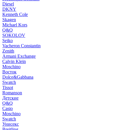
Diesel
DKNY
Kenneth Cole
Skagen
Michael Kors
Q&Q
SOKOLOV
Seiko
Vacheron Constantin
Zenith
Armani Exchange
Calvin Klein
Moschino
Восток
Dolce&Gabbana
Swatch
Tissot
Romanson
Детские
Q&Q
Casio
Moschino
Swatch
Унисекс
Breitling