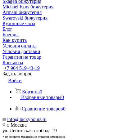
Skagen бижутерия
Michael Kors бижутерия
Armani бижутерия
Swarovski бижутерия
Кухонные часы
Блог
Бренды
Как купить
Условия оплаты
Условия доставки
Гарантия на товар
Контакты
+7 964 519-43-19
Задать вопрос
Войти
Корзина
0
Избранные товары
0
Сравнение товаров
0
info@luckyhours.ru
г. Москва
ул. Ленинская слобода 19
* не является магазином и пунктом самовывоза