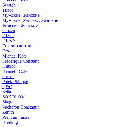
Swatch
Tissot
Мужские, Женские
Мужские, Унисекс, Женские
Унисекс, Женские
Citizen
Diesel
DKNY
Emporio armani
Fossil
Michael Kors
Frederique Constant
Hublot
Kenneth Cole
Orient
Patek Philippe
Q&Q
Seiko
SOKOLOV
Skagen
Vacheron Constantin
Zenith
Premium часы
Breitling