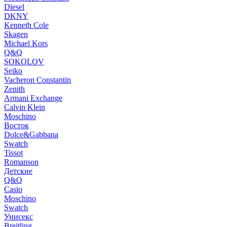
Diesel
DKNY
Kenneth Cole
Skagen
Michael Kors
Q&Q
SOKOLOV
Seiko
Vacheron Constantin
Zenith
Armani Exchange
Calvin Klein
Moschino
Восток
Dolce&Gabbana
Swatch
Tissot
Romanson
Детские
Q&Q
Casio
Moschino
Swatch
Унисекс
Breitling