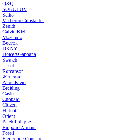
Q&Q
SOKOLOV
Seiko
Vacheron Constantin
Zenith
Calvin Klein
Moschino
Восток
DKNY
Dolce&Gabbana
Swatch
Tissot
Romanson
Женские
Anne Klein
Breitling
Casio
Chopard
Citizen
Hublot
Orient
Patek Philippe
Emporio Armani
Fossil
Frederique Constant