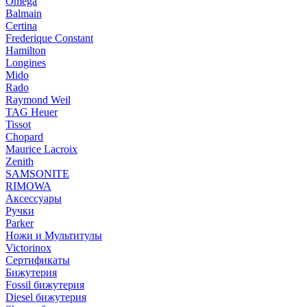
Omega
Balmain
Certina
Frederique Constant
Hamilton
Longines
Mido
Rado
Raymond Weil
TAG Heuer
Tissot
Chopard
Maurice Lacroix
Zenith
SAMSONITE
RIMOWA
Аксессуары
Ручки
Parker
Ножи и Мультитулы
Victorinox
Сертификаты
Бижутерия
Fossil бижутерия
Diesel бижутерия