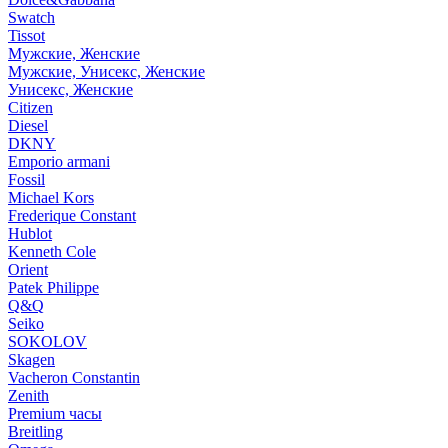
Swatch
Tissot
Мужские, Женские
Мужские, Унисекс, Женские
Унисекс, Женские
Citizen
Diesel
DKNY
Emporio armani
Fossil
Michael Kors
Frederique Constant
Hublot
Kenneth Cole
Orient
Patek Philippe
Q&Q
Seiko
SOKOLOV
Skagen
Vacheron Constantin
Zenith
Premium часы
Breitling