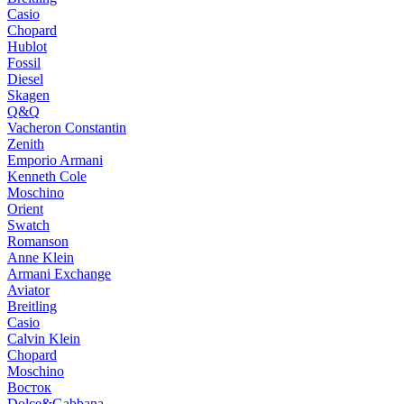
Casio
Chopard
Hublot
Fossil
Diesel
Skagen
Q&Q
Vacheron Constantin
Zenith
Emporio Armani
Kenneth Cole
Moschino
Orient
Swatch
Romanson
Anne Klein
Armani Exchange
Aviator
Breitling
Casio
Calvin Klein
Chopard
Moschino
Восток
Dolce&Gabbana