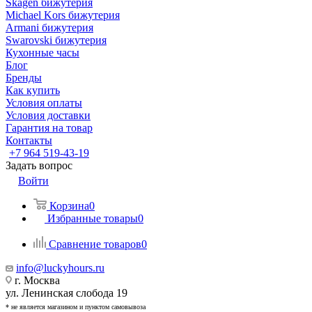
Skagen бижутерия
Michael Kors бижутерия
Armani бижутерия
Swarovski бижутерия
Кухонные часы
Блог
Бренды
Как купить
Условия оплаты
Условия доставки
Гарантия на товар
Контакты
+7 964 519-43-19
Задать вопрос
Войти
Корзина
0
Избранные товары
0
Сравнение товаров
0
info@luckyhours.ru
г. Москва
ул. Ленинская слобода 19
* не является магазином и пунктом самовывоза