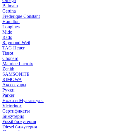
Omega
Balmain
Certina
Frederique Constant
Hamilton
Longines
Mido
Rado
Raymond Weil
TAG Heuer
Tissot
Chopard
Maurice Lacroix
Zenith
SAMSONITE
RIMOWA
Аксессуары
Ручки
Parker
Ножи и Мультитулы
Victorinox
Сертификаты
Бижутерия
Fossil бижутерия
Diesel бижутерия