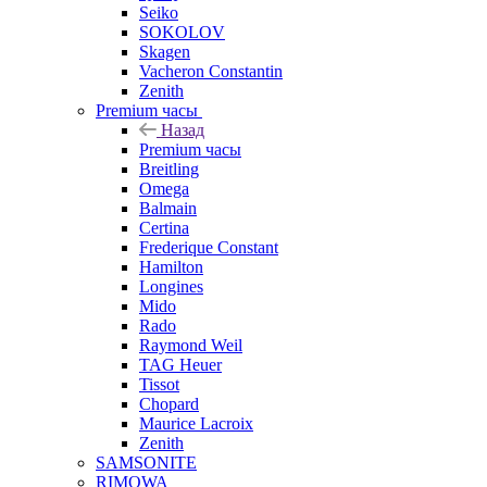
Seiko
SOKOLOV
Skagen
Vacheron Constantin
Zenith
Premium часы
Назад
Premium часы
Breitling
Omega
Balmain
Certina
Frederique Constant
Hamilton
Longines
Mido
Rado
Raymond Weil
TAG Heuer
Tissot
Chopard
Maurice Lacroix
Zenith
SAMSONITE
RIMOWA