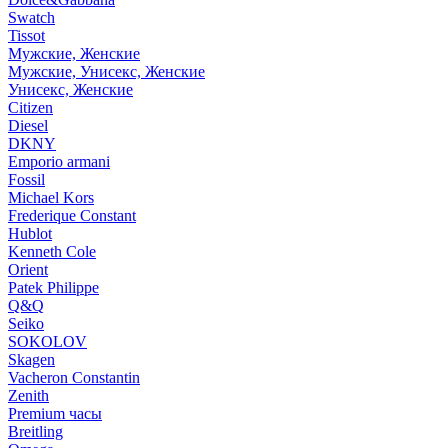
Swatch
Tissot
Мужские, Женские
Мужские, Унисекс, Женские
Унисекс, Женские
Citizen
Diesel
DKNY
Emporio armani
Fossil
Michael Kors
Frederique Constant
Hublot
Kenneth Cole
Orient
Patek Philippe
Q&Q
Seiko
SOKOLOV
Skagen
Vacheron Constantin
Zenith
Premium часы
Breitling