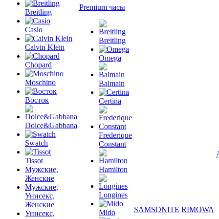
Premium часы
Breitling
Casio
Breitling
Calvin Klein
Omega
Chopard
Moschino
Balmain
Восток
Certina
Dolce&Gabbana
Frederique
Swatch
Constant
Tissot
Мужские,
Hamilton
Женские
Мужские,
Longines
Унисекс,
Женские
SAMSONITE
RIMOWA
Mido
Унисекс,