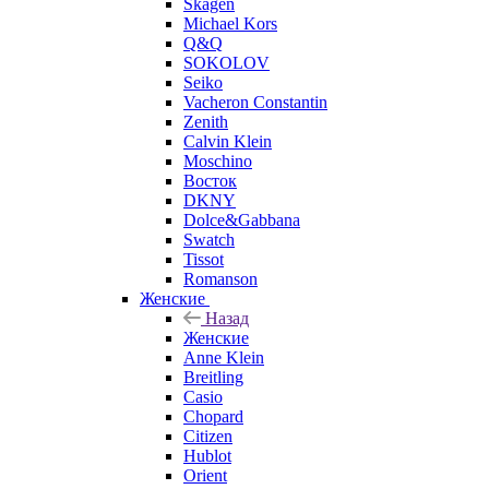
Skagen
Michael Kors
Q&Q
SOKOLOV
Seiko
Vacheron Constantin
Zenith
Calvin Klein
Moschino
Восток
DKNY
Dolce&Gabbana
Swatch
Tissot
Romanson
Женские
Назад
Женские
Anne Klein
Breitling
Casio
Chopard
Citizen
Hublot
Orient