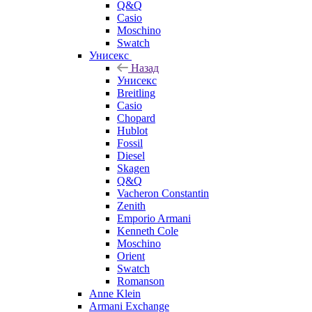
Q&Q
Casio
Moschino
Swatch
Унисекс
Назад
Унисекс
Breitling
Casio
Chopard
Hublot
Fossil
Diesel
Skagen
Q&Q
Vacheron Constantin
Zenith
Emporio Armani
Kenneth Cole
Moschino
Orient
Swatch
Romanson
Anne Klein
Armani Exchange