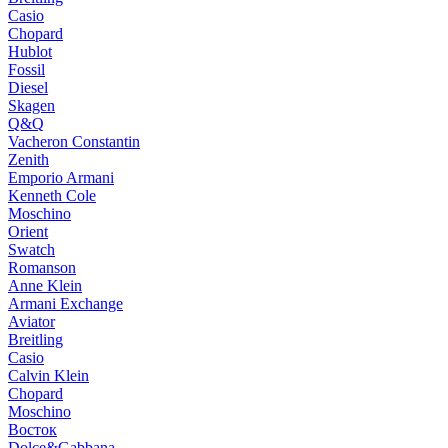
Casio
Chopard
Hublot
Fossil
Diesel
Skagen
Q&Q
Vacheron Constantin
Zenith
Emporio Armani
Kenneth Cole
Moschino
Orient
Swatch
Romanson
Anne Klein
Armani Exchange
Aviator
Breitling
Casio
Calvin Klein
Chopard
Moschino
Восток
Dolce&Gabbana