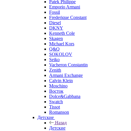
Patek Philippe
Emporio Armani
Fossil
Frederique Constant
Diesel
DKNY
Kenneth Cole
Skagen
Michael Kors
Q&Q
SOKOLOV
Seiko
Vacheron Constantin
Zenith
Armani Exchange
Calvin Klein
Moschino
Восток
Dolce&Gabbana
Swatch
Tissot
Romanson
Детские
Назад
Детские