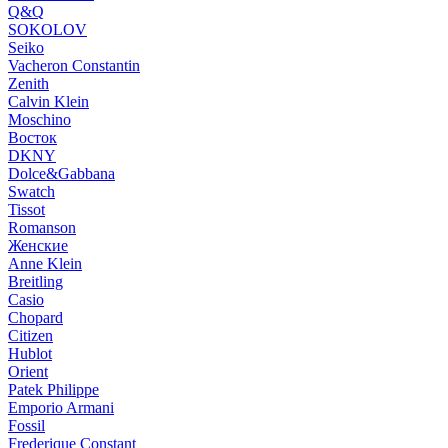
Q&Q
SOKOLOV
Seiko
Vacheron Constantin
Zenith
Calvin Klein
Moschino
Восток
DKNY
Dolce&Gabbana
Swatch
Tissot
Romanson
Женские
Anne Klein
Breitling
Casio
Chopard
Citizen
Hublot
Orient
Patek Philippe
Emporio Armani
Fossil
Frederique Constant