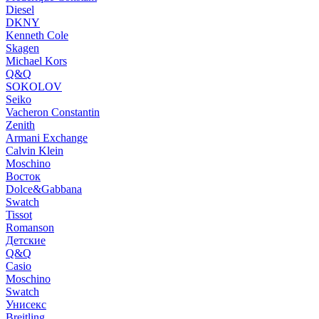
Diesel
DKNY
Kenneth Cole
Skagen
Michael Kors
Q&Q
SOKOLOV
Seiko
Vacheron Constantin
Zenith
Armani Exchange
Calvin Klein
Moschino
Восток
Dolce&Gabbana
Swatch
Tissot
Romanson
Детские
Q&Q
Casio
Moschino
Swatch
Унисекс
Breitling