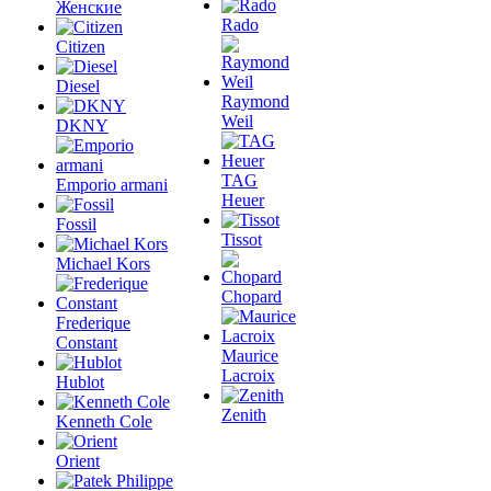
Женские
Rado
Citizen
Diesel
Raymond
Weil
DKNY
TAG
Emporio armani
Heuer
Fossil
Tissot
Michael Kors
Chopard
Frederique
Constant
Maurice
Lacroix
Hublot
Zenith
Kenneth Cole
Orient