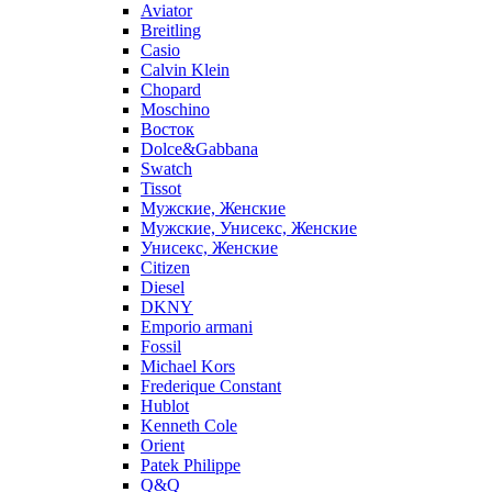
Aviator
Breitling
Casio
Calvin Klein
Chopard
Moschino
Восток
Dolce&Gabbana
Swatch
Tissot
Мужские, Женские
Мужские, Унисекс, Женские
Унисекс, Женские
Citizen
Diesel
DKNY
Emporio armani
Fossil
Michael Kors
Frederique Constant
Hublot
Kenneth Cole
Orient
Patek Philippe
Q&Q