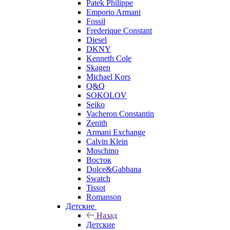
Patek Philippe
Emporio Armani
Fossil
Frederique Constant
Diesel
DKNY
Kenneth Cole
Skagen
Michael Kors
Q&Q
SOKOLOV
Seiko
Vacheron Constantin
Zenith
Armani Exchange
Calvin Klein
Moschino
Восток
Dolce&Gabbana
Swatch
Tissot
Romanson
Детские
Назад
Детские