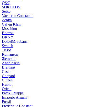
Q&Q
SOKOLOV
Seiko
Vacheron Constantin
Zenith
Calvin Klein
Moschino
Восток
DKNY
Dolce&Gabbana
Swatch
Tissot
Romanson
Женские
Anne Klein
Breitling
Casio
Chopard
Citizen
Hublot
Orient
Patek Philippe
Emporio Armani
Fossil
Frederique Constant