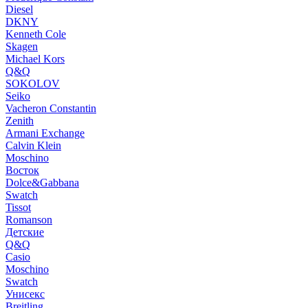
Diesel
DKNY
Kenneth Cole
Skagen
Michael Kors
Q&Q
SOKOLOV
Seiko
Vacheron Constantin
Zenith
Armani Exchange
Calvin Klein
Moschino
Восток
Dolce&Gabbana
Swatch
Tissot
Romanson
Детские
Q&Q
Casio
Moschino
Swatch
Унисекс
Breitling