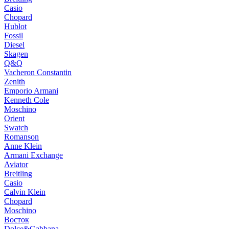
Casio
Chopard
Hublot
Fossil
Diesel
Skagen
Q&Q
Vacheron Constantin
Zenith
Emporio Armani
Kenneth Cole
Moschino
Orient
Swatch
Romanson
Anne Klein
Armani Exchange
Aviator
Breitling
Casio
Calvin Klein
Chopard
Moschino
Восток
Dolce&Gabbana