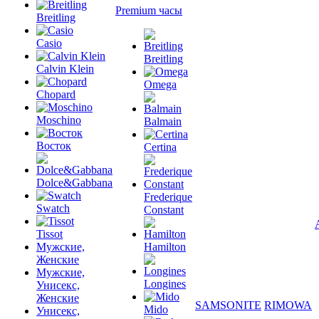
Premium часы
Breitling
Casio
Breitling
Calvin Klein
Omega
Chopard
Moschino
Balmain
Восток
Certina
Dolce&Gabbana
Frederique
Swatch
Constant
Tissot
Мужские,
Hamilton
Женские
Мужские,
Longines
Унисекс,
Женские
SAMSONITE
RIMOWA
Mido
Унисекс,