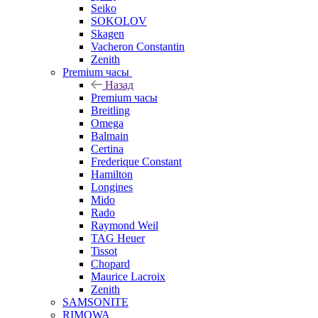
Seiko
SOKOLOV
Skagen
Vacheron Constantin
Zenith
Premium часы
Назад
Premium часы
Breitling
Omega
Balmain
Certina
Frederique Constant
Hamilton
Longines
Mido
Rado
Raymond Weil
TAG Heuer
Tissot
Chopard
Maurice Lacroix
Zenith
SAMSONITE
RIMOWA