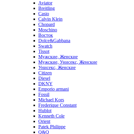
Aviator
Breitling
Casio
Calvin Klein
Chopard
Moschino
Восток
Dolce&Gabbana
Swatch
Tissot
Мужские, Женские
Мужские, Унисекс, Женские
Унисекс, Женские
Citizen
Diesel
DKNY
Emporio armani
Fossil
Michael Kors
Frederique Constant
Hublot
Kenneth Cole
Orient
Patek Philippe
Q&Q