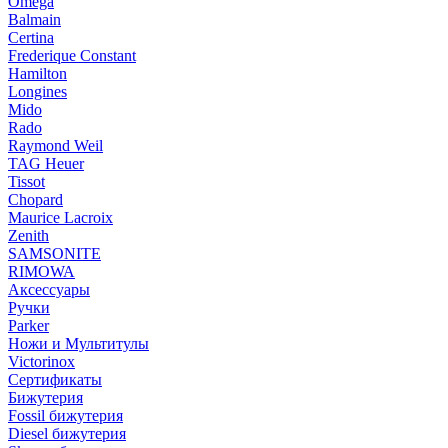
Omega
Balmain
Certina
Frederique Constant
Hamilton
Longines
Mido
Rado
Raymond Weil
TAG Heuer
Tissot
Chopard
Maurice Lacroix
Zenith
SAMSONITE
RIMOWA
Аксессуары
Ручки
Parker
Ножи и Мультитулы
Victorinox
Сертификаты
Бижутерия
Fossil бижутерия
Diesel бижутерия