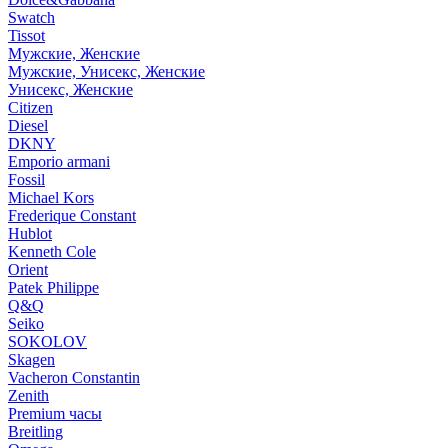
Swatch
Tissot
Мужские, Женские
Мужские, Унисекс, Женские
Унисекс, Женские
Citizen
Diesel
DKNY
Emporio armani
Fossil
Michael Kors
Frederique Constant
Hublot
Kenneth Cole
Orient
Patek Philippe
Q&Q
Seiko
SOKOLOV
Skagen
Vacheron Constantin
Zenith
Premium часы
Breitling