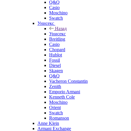
Q&Q
Casio
Moschino
Swatch
Унисекс
Назад
Унисекс
Breitling
Casio
Chopard
Hublot
Fossil
Diesel
Skagen
Q&Q
Vacheron Constantin
Zenith
Emporio Armani
Kenneth Cole
Moschino
Orient
Swatch
Romanson
Anne Klein
Armani Exchange