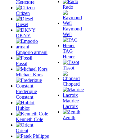
Женские
Rado
Citizen
Diesel
Raymond
Weil
DKNY
TAG
Emporio armani
Heuer
Fossil
Tissot
Michael Kors
Chopard
Frederique
Constant
Maurice
Lacroix
Hublot
Zenith
Kenneth Cole
Orient