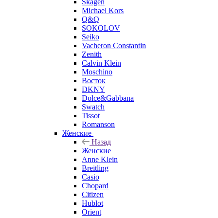
Skagen
Michael Kors
Q&Q
SOKOLOV
Seiko
Vacheron Constantin
Zenith
Calvin Klein
Moschino
Восток
DKNY
Dolce&Gabbana
Swatch
Tissot
Romanson
Женские
Назад
Женские
Anne Klein
Breitling
Casio
Chopard
Citizen
Hublot
Orient