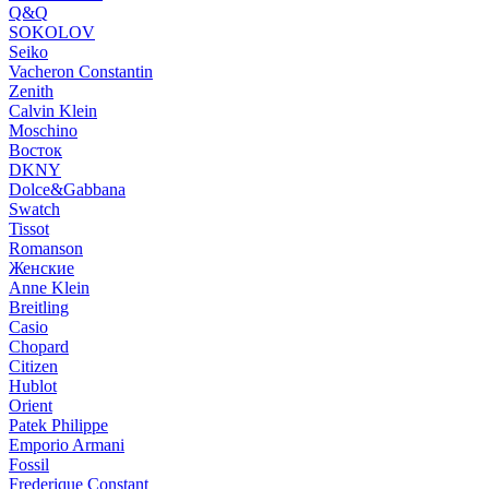
Q&Q
SOKOLOV
Seiko
Vacheron Constantin
Zenith
Calvin Klein
Moschino
Восток
DKNY
Dolce&Gabbana
Swatch
Tissot
Romanson
Женские
Anne Klein
Breitling
Casio
Chopard
Citizen
Hublot
Orient
Patek Philippe
Emporio Armani
Fossil
Frederique Constant