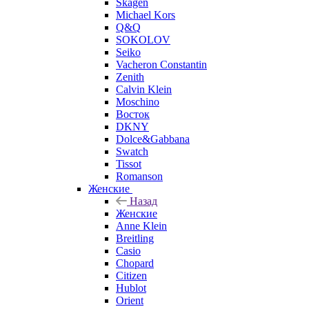
Skagen
Michael Kors
Q&Q
SOKOLOV
Seiko
Vacheron Constantin
Zenith
Calvin Klein
Moschino
Восток
DKNY
Dolce&Gabbana
Swatch
Tissot
Romanson
Женские
Назад
Женские
Anne Klein
Breitling
Casio
Chopard
Citizen
Hublot
Orient