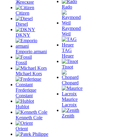
Женские
Rado
Citizen
Diesel
Raymond
Weil
DKNY
TAG
Emporio armani
Heuer
Fossil
Tissot
Michael Kors
Chopard
Frederique
Constant
Maurice
Lacroix
Hublot
Zenith
Kenneth Cole
Orient