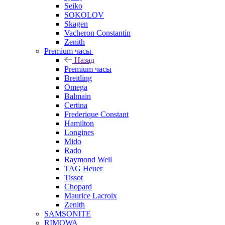
Seiko
SOKOLOV
Skagen
Vacheron Constantin
Zenith
Premium часы
Назад
Premium часы
Breitling
Omega
Balmain
Certina
Frederique Constant
Hamilton
Longines
Mido
Rado
Raymond Weil
TAG Heuer
Tissot
Chopard
Maurice Lacroix
Zenith
SAMSONITE
RIMOWA