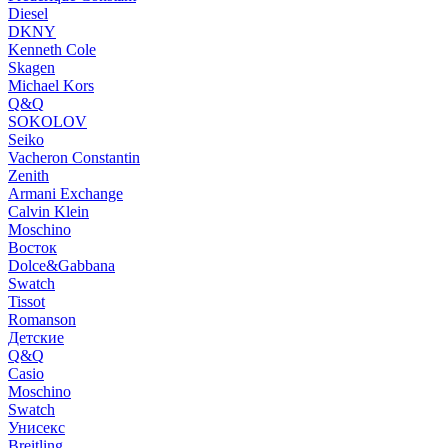
Diesel
DKNY
Kenneth Cole
Skagen
Michael Kors
Q&Q
SOKOLOV
Seiko
Vacheron Constantin
Zenith
Armani Exchange
Calvin Klein
Moschino
Восток
Dolce&Gabbana
Swatch
Tissot
Romanson
Детские
Q&Q
Casio
Moschino
Swatch
Унисекс
Breitling