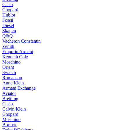
Casio
Chopard
Hublot
Fossil
Diesel
Skagen
Q&Q
Vacheron Constantin
Zenith
Emporio Armani
Kenneth Cole
Moschino
Orient
Swatch
Romanson
Anne Klein
Armani Exchange
Aviator
Breitling
Casio
Calvin Klein
Chopard
Moschino
Восток
Dolce&Gabbana