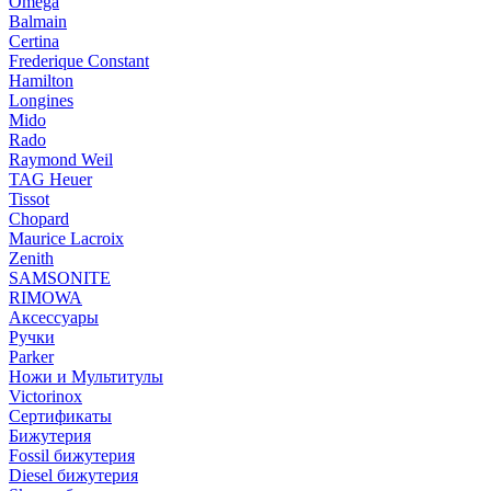
Omega
Balmain
Certina
Frederique Constant
Hamilton
Longines
Mido
Rado
Raymond Weil
TAG Heuer
Tissot
Chopard
Maurice Lacroix
Zenith
SAMSONITE
RIMOWA
Аксессуары
Ручки
Parker
Ножи и Мультитулы
Victorinox
Сертификаты
Бижутерия
Fossil бижутерия
Diesel бижутерия