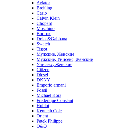
Aviator
Breitling
Casio
Calvin Klein
Chopard
Moschino
Восток
Dolce&Gabbana
Swatch
Tissot
Мужские, Женские
Мужские, Унисекс, Женские
Унисекс, Женские
Citizen
Diesel
DKNY
Emporio armani
Fossil
Michael Kors
Frederique Constant
Hublot
Kenneth Cole
Orient
Patek Philippe
Q&Q