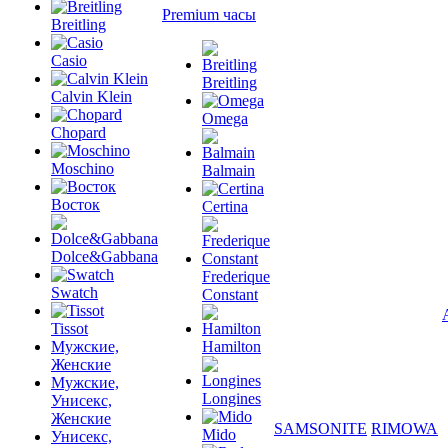
Premium часы
Breitling
Casio
Breitling
Calvin Klein
Omega
Chopard
Moschino
Balmain
Восток
Certina
Dolce&Gabbana
Frederique
Swatch
Constant
Tissot
Мужские,
Hamilton
Женские
Мужские,
Longines
Унисекс,
Женские
SAMSONITE
RIMOWA
Mido
Унисекс,