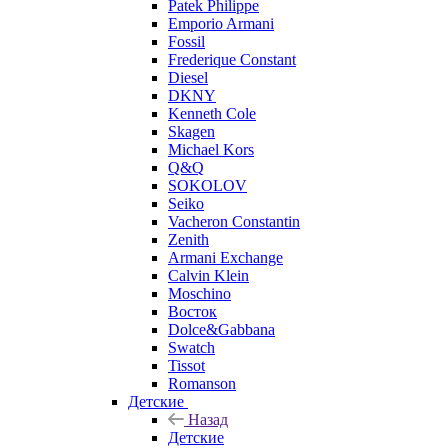
Patek Philippe
Emporio Armani
Fossil
Frederique Constant
Diesel
DKNY
Kenneth Cole
Skagen
Michael Kors
Q&Q
SOKOLOV
Seiko
Vacheron Constantin
Zenith
Armani Exchange
Calvin Klein
Moschino
Восток
Dolce&Gabbana
Swatch
Tissot
Romanson
Детские
Назад
Детские