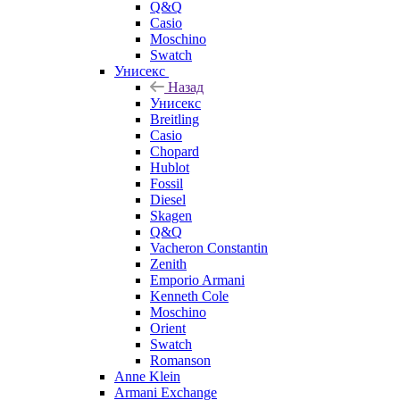
Q&Q
Casio
Moschino
Swatch
Унисекс
Назад
Унисекс
Breitling
Casio
Chopard
Hublot
Fossil
Diesel
Skagen
Q&Q
Vacheron Constantin
Zenith
Emporio Armani
Kenneth Cole
Moschino
Orient
Swatch
Romanson
Anne Klein
Armani Exchange