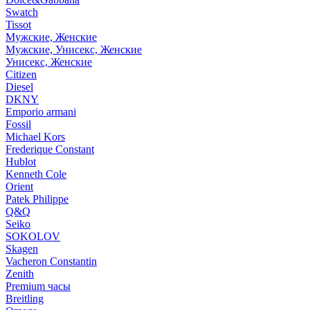
Swatch
Tissot
Мужские, Женские
Мужские, Унисекс, Женские
Унисекс, Женские
Citizen
Diesel
DKNY
Emporio armani
Fossil
Michael Kors
Frederique Constant
Hublot
Kenneth Cole
Orient
Patek Philippe
Q&Q
Seiko
SOKOLOV
Skagen
Vacheron Constantin
Zenith
Premium часы
Breitling