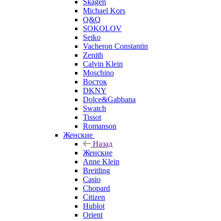
Skagen
Michael Kors
Q&Q
SOKOLOV
Seiko
Vacheron Constantin
Zenith
Calvin Klein
Moschino
Восток
DKNY
Dolce&Gabbana
Swatch
Tissot
Romanson
Женские
Назад
Женские
Anne Klein
Breitling
Casio
Chopard
Citizen
Hublot
Orient