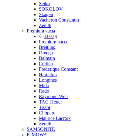
Seiko
SOKOLOV
Skagen
Vacheron Constantin
Zenith
Premium часы
Назад
Premium часы
Breitling
Omega
Balmain
Certina
Frederique Constant
Hamilton
Longines
Mido
Rado
Raymond Weil
TAG Heuer
Tissot
Chopard
Maurice Lacroix
Zenith
SAMSONITE
RIMOWA