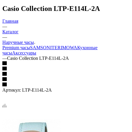
Casio Collection LTP-E114L-2A
Главная
—
Каталог
—
Наручные часы
Premium часы
SAMSONITE
RIMOWA
Кухонные
часы
Аксессуары
—
Casio Collection LTP-E114L-2A
Артикул:
LTP-E114L-2A