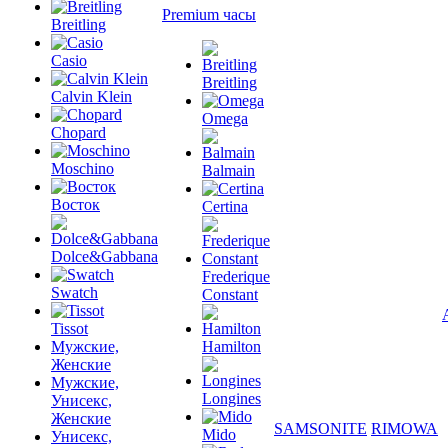
Premium часы
Breitling
Casio
Breitling
Calvin Klein
Omega
Chopard
Moschino
Balmain
Восток
Certina
Dolce&Gabbana
Frederique
Swatch
Constant
Tissot
Мужские,
Hamilton
Женские
Мужские,
Longines
Унисекс,
Женские
SAMSONITE
RIMOWA
Mido
Унисекс,