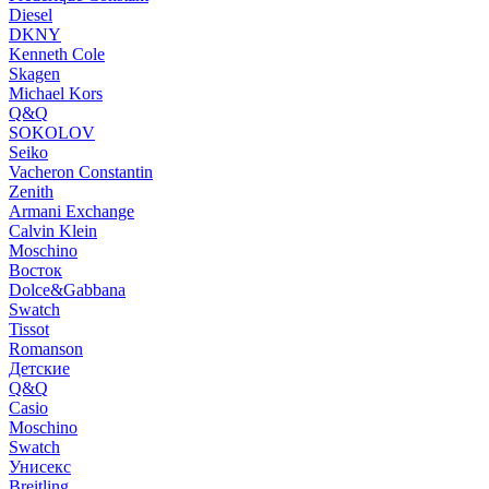
Diesel
DKNY
Kenneth Cole
Skagen
Michael Kors
Q&Q
SOKOLOV
Seiko
Vacheron Constantin
Zenith
Armani Exchange
Calvin Klein
Moschino
Восток
Dolce&Gabbana
Swatch
Tissot
Romanson
Детские
Q&Q
Casio
Moschino
Swatch
Унисекс
Breitling