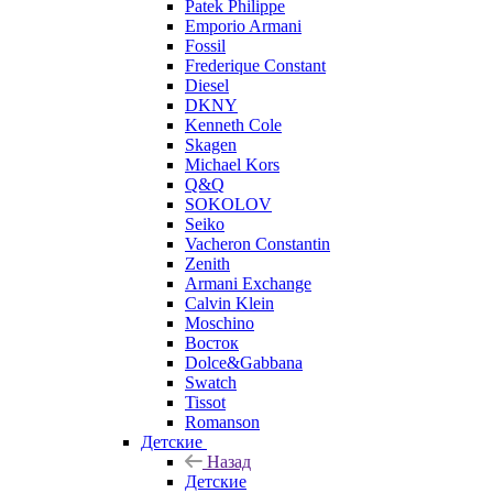
Patek Philippe
Emporio Armani
Fossil
Frederique Constant
Diesel
DKNY
Kenneth Cole
Skagen
Michael Kors
Q&Q
SOKOLOV
Seiko
Vacheron Constantin
Zenith
Armani Exchange
Calvin Klein
Moschino
Восток
Dolce&Gabbana
Swatch
Tissot
Romanson
Детские
Назад
Детские