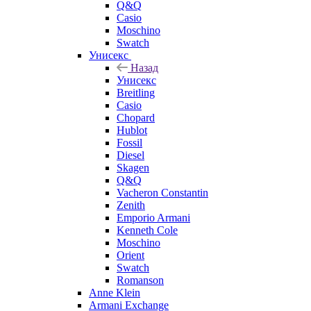
Q&Q
Casio
Moschino
Swatch
Унисекс
Назад
Унисекс
Breitling
Casio
Chopard
Hublot
Fossil
Diesel
Skagen
Q&Q
Vacheron Constantin
Zenith
Emporio Armani
Kenneth Cole
Moschino
Orient
Swatch
Romanson
Anne Klein
Armani Exchange