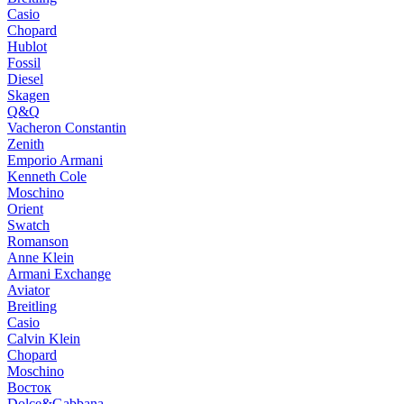
Casio
Chopard
Hublot
Fossil
Diesel
Skagen
Q&Q
Vacheron Constantin
Zenith
Emporio Armani
Kenneth Cole
Moschino
Orient
Swatch
Romanson
Anne Klein
Armani Exchange
Aviator
Breitling
Casio
Calvin Klein
Chopard
Moschino
Восток
Dolce&Gabbana