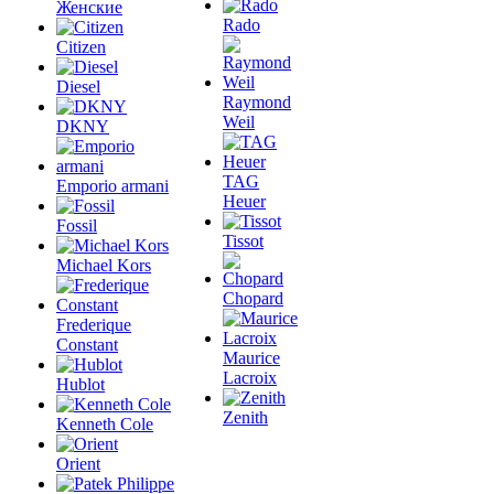
Женские
Rado
Citizen
Diesel
Raymond
Weil
DKNY
TAG
Emporio armani
Heuer
Fossil
Tissot
Michael Kors
Chopard
Frederique
Constant
Maurice
Lacroix
Hublot
Zenith
Kenneth Cole
Orient