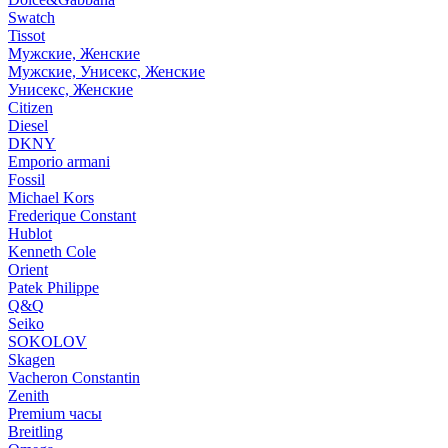
Swatch
Tissot
Мужские, Женские
Мужские, Унисекс, Женские
Унисекс, Женские
Citizen
Diesel
DKNY
Emporio armani
Fossil
Michael Kors
Frederique Constant
Hublot
Kenneth Cole
Orient
Patek Philippe
Q&Q
Seiko
SOKOLOV
Skagen
Vacheron Constantin
Zenith
Premium часы
Breitling