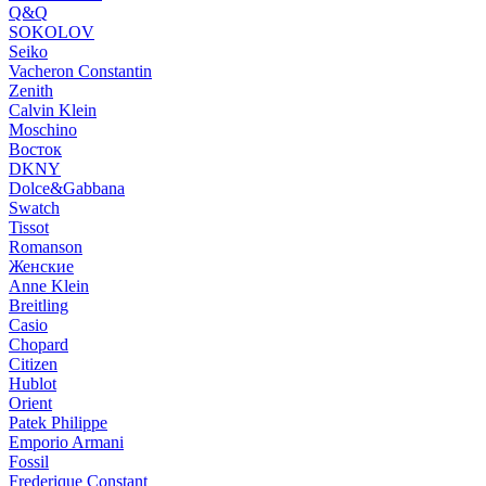
Q&Q
SOKOLOV
Seiko
Vacheron Constantin
Zenith
Calvin Klein
Moschino
Восток
DKNY
Dolce&Gabbana
Swatch
Tissot
Romanson
Женские
Anne Klein
Breitling
Casio
Chopard
Citizen
Hublot
Orient
Patek Philippe
Emporio Armani
Fossil
Frederique Constant