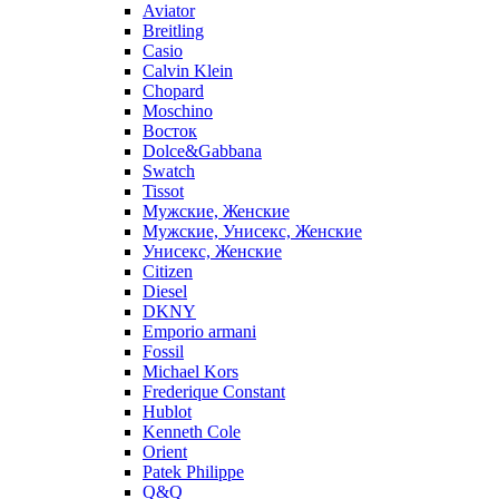
Aviator
Breitling
Casio
Calvin Klein
Chopard
Moschino
Восток
Dolce&Gabbana
Swatch
Tissot
Мужские, Женские
Мужские, Унисекс, Женские
Унисекс, Женские
Citizen
Diesel
DKNY
Emporio armani
Fossil
Michael Kors
Frederique Constant
Hublot
Kenneth Cole
Orient
Patek Philippe
Q&Q