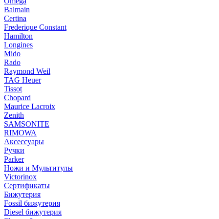
Omega
Balmain
Certina
Frederique Constant
Hamilton
Longines
Mido
Rado
Raymond Weil
TAG Heuer
Tissot
Chopard
Maurice Lacroix
Zenith
SAMSONITE
RIMOWA
Аксессуары
Ручки
Parker
Ножи и Мультитулы
Victorinox
Сертификаты
Бижутерия
Fossil бижутерия
Diesel бижутерия