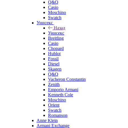
Q&Q
Casio
Moschino
Swatch
Унисекс
Назад
Унисекс
Breitling
Casio
Chopard
Hublot
Fossil
Diesel
Skagen
Q&Q
Vacheron Constantin
Zenith
Emporio Armani
Kenneth Cole
Moschino
Orient
Swatch
Romanson
Anne Klein
Armani Exchange