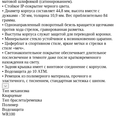
матовой шлифовкой (сатинированием).
• Стойкое IP-покрытие черного цвета.
• Диаметр корпуса составляет 44,8 мм, высота вместе с
дужками - 50 мм, толщина 10,9 мм. Вес приблизительно 84
грамма.
• Однонаправленный поворотный безель вращается щелчками
против хода стрелок, гравированная разметка.
• Выступы корпуса служат защитой для переводной коронки.
• Минеральное стекло устойчивое к возникновению царапин.
• Циферблат в спортивном стиле, яркие метки и стрелки в
стиле «меч».
• Светонакопительное покрытие обеспечивает длительное
послесвечение в темноте даже после кратковременного
нахождения на свету.
• Задняя крышка имеет с винтовое соединение с корпусом.
• Водозащита до 10 АТМ.
• Ремешок из полимерного материала, прочного и
эластичного, с тиснением, стандартная застежка с шипом.
Тип механизма
Кварцевые
Тип браслета/ремешка
Полимер
Водозащита
WR100