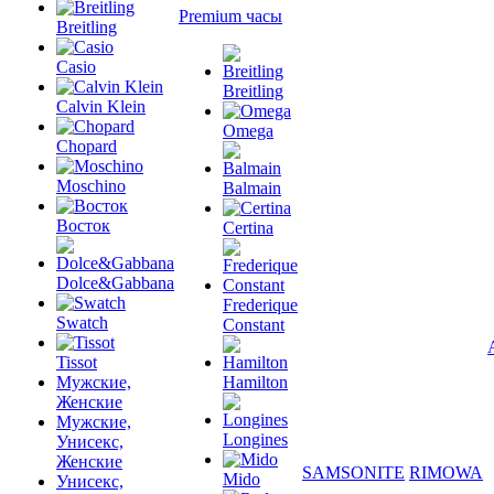
Premium часы
Breitling
Casio
Breitling
Calvin Klein
Omega
Chopard
Moschino
Balmain
Восток
Certina
Dolce&Gabbana
Frederique
Swatch
Constant
Tissot
Мужские,
Hamilton
Женские
Мужские,
Longines
Унисекс,
Женские
SAMSONITE
RIMOWA
Mido
Унисекс,