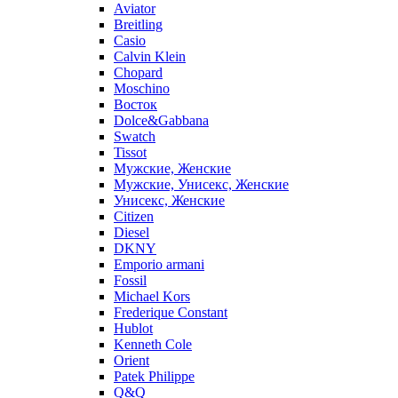
Aviator
Breitling
Casio
Calvin Klein
Chopard
Moschino
Восток
Dolce&Gabbana
Swatch
Tissot
Мужские, Женские
Мужские, Унисекс, Женские
Унисекс, Женские
Citizen
Diesel
DKNY
Emporio armani
Fossil
Michael Kors
Frederique Constant
Hublot
Kenneth Cole
Orient
Patek Philippe
Q&Q