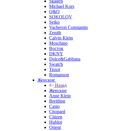
Skagen
Michael Kors
Q&Q
SOKOLOV
Seiko
Vacheron Constantin
Zenith
Calvin Klein
Moschino
Восток
DKNY
Dolce&Gabbana
Swatch
Tissot
Romanson
Женские
Назад
Женские
Anne Klein
Breitling
Casio
Chopard
Citizen
Hublot
Orient