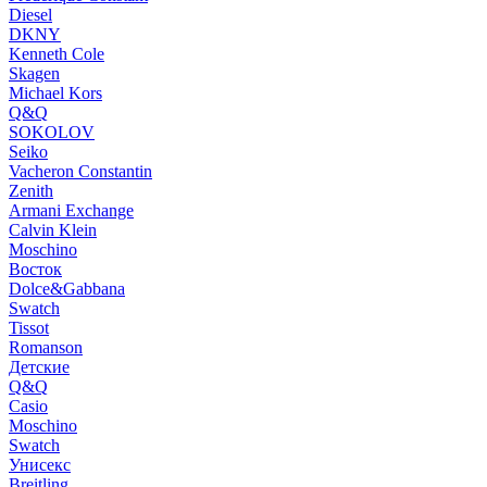
Diesel
DKNY
Kenneth Cole
Skagen
Michael Kors
Q&Q
SOKOLOV
Seiko
Vacheron Constantin
Zenith
Armani Exchange
Calvin Klein
Moschino
Восток
Dolce&Gabbana
Swatch
Tissot
Romanson
Детские
Q&Q
Casio
Moschino
Swatch
Унисекс
Breitling