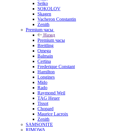
Seiko
SOKOLOV
Skagen
Vacheron Constantin
Zenith
Premium часы
Назад
Premium часы
Breitling
Omega
Balmain
Certina
Frederique Constant
Hamilton
Longines
Mido
Rado
Raymond Weil
TAG Heuer
Tissot
Chopard
Maurice Lacroix
Zenith
SAMSONITE
RIMOWA