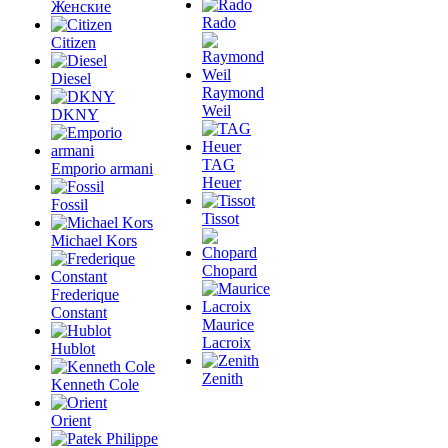
Женские
Rado
Citizen
Diesel
Raymond
Weil
DKNY
TAG
Emporio armani
Heuer
Fossil
Tissot
Michael Kors
Chopard
Frederique
Constant
Maurice
Lacroix
Hublot
Zenith
Kenneth Cole
Orient