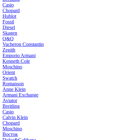
Casio
Chopard
Hublot
Fossil
Diesel
Skagen
Q&Q
Vacheron Constantin
Zenith
Emporio Armani
Kenneth Cole
Moschino
Orient
Swatch
Romanson
Anne Klein
Armani Exchange
Aviator
Breitling
Casio
Calvin Klein
Chopard
Moschino
Восток
Dolce&Gabbana