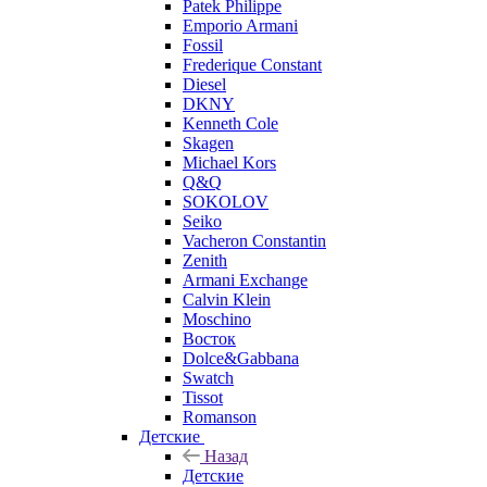
Patek Philippe
Emporio Armani
Fossil
Frederique Constant
Diesel
DKNY
Kenneth Cole
Skagen
Michael Kors
Q&Q
SOKOLOV
Seiko
Vacheron Constantin
Zenith
Armani Exchange
Calvin Klein
Moschino
Восток
Dolce&Gabbana
Swatch
Tissot
Romanson
Детские
Назад
Детские