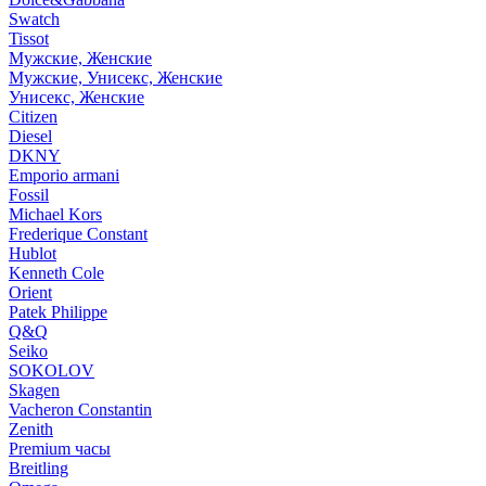
Swatch
Tissot
Мужские, Женские
Мужские, Унисекс, Женские
Унисекс, Женские
Citizen
Diesel
DKNY
Emporio armani
Fossil
Michael Kors
Frederique Constant
Hublot
Kenneth Cole
Orient
Patek Philippe
Q&Q
Seiko
SOKOLOV
Skagen
Vacheron Constantin
Zenith
Premium часы
Breitling