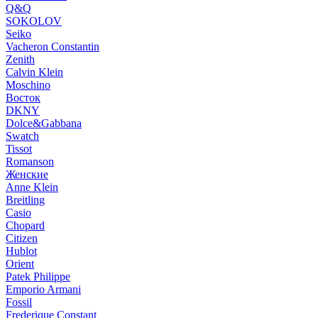
Q&Q
SOKOLOV
Seiko
Vacheron Constantin
Zenith
Calvin Klein
Moschino
Восток
DKNY
Dolce&Gabbana
Swatch
Tissot
Romanson
Женские
Anne Klein
Breitling
Casio
Chopard
Citizen
Hublot
Orient
Patek Philippe
Emporio Armani
Fossil
Frederique Constant