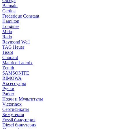
Omega
Balmain
Certina
Frederique Constant
Hamilton
Longines
Mido
Rado
Raymond Weil
TAG Heuer
Tissot
Chopard
Maurice Lacroix
Zenith
SAMSONITE
RIMOWA
Аксессуары
Ручки
Parker
Ножи и Мультитулы
Victorinox
Сертификаты
Бижутерия
Fossil бижутерия
Diesel бижутерия