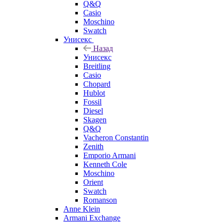
Q&Q
Casio
Moschino
Swatch
Унисекс
Назад
Унисекс
Breitling
Casio
Chopard
Hublot
Fossil
Diesel
Skagen
Q&Q
Vacheron Constantin
Zenith
Emporio Armani
Kenneth Cole
Moschino
Orient
Swatch
Romanson
Anne Klein
Armani Exchange