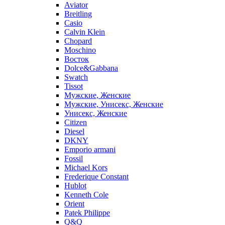
Aviator
Breitling
Casio
Calvin Klein
Chopard
Moschino
Восток
Dolce&Gabbana
Swatch
Tissot
Мужские, Женские
Мужские, Унисекс, Женские
Унисекс, Женские
Citizen
Diesel
DKNY
Emporio armani
Fossil
Michael Kors
Frederique Constant
Hublot
Kenneth Cole
Orient
Patek Philippe
Q&Q