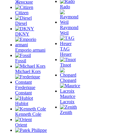
Женские
Rado
Citizen
Diesel
Raymond
Weil
DKNY
TAG
Emporio armani
Heuer
Fossil
Tissot
Michael Kors
Chopard
Frederique
Constant
Maurice
Lacroix
Hublot
Zenith
Kenneth Cole
Orient