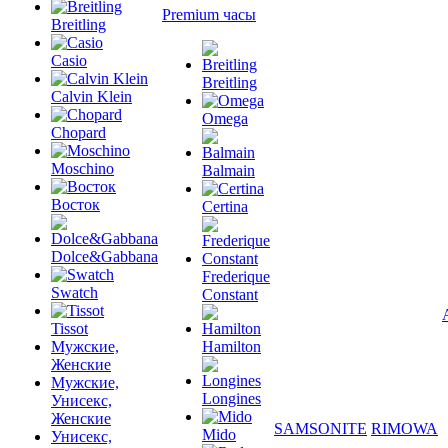
Premium часы
Breitling
Casio
Breitling
Calvin Klein
Omega
Chopard
Moschino
Balmain
Восток
Certina
Dolce&Gabbana
Frederique
Swatch
Constant
Tissot
Мужские,
Hamilton
Женские
Мужские,
Longines
Унисекс,
Женские
SAMSONITE
RIMOWA
Mido
Унисекс,