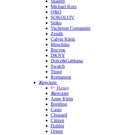
Skagen
Michael Kors
Q&Q
SOKOLOV
Seiko
Vacheron Constantin
Zenith
Calvin Klein
Moschino
Восток
DKNY
Dolce&Gabbana
Swatch
Tissot
Romanson
Женские
Назад
Женские
Anne Klein
Breitling
Casio
Chopard
Citizen
Hublot
Orient