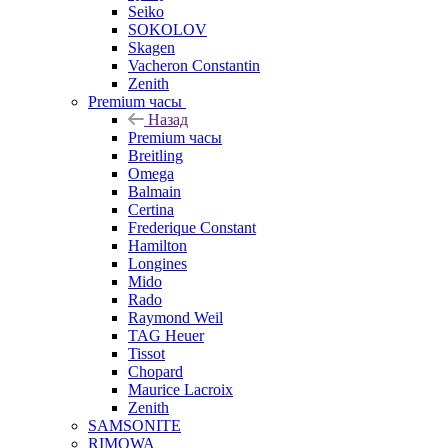
Seiko
SOKOLOV
Skagen
Vacheron Constantin
Zenith
Premium часы
Назад
Premium часы
Breitling
Omega
Balmain
Certina
Frederique Constant
Hamilton
Longines
Mido
Rado
Raymond Weil
TAG Heuer
Tissot
Chopard
Maurice Lacroix
Zenith
SAMSONITE
RIMOWA