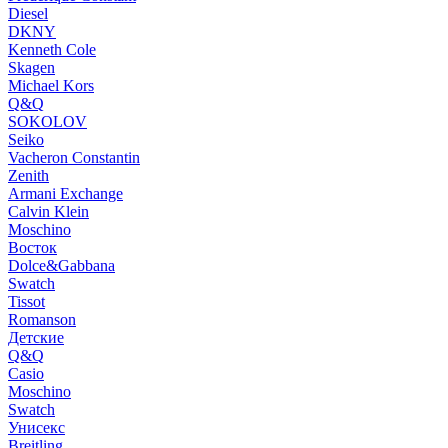
Diesel
DKNY
Kenneth Cole
Skagen
Michael Kors
Q&Q
SOKOLOV
Seiko
Vacheron Constantin
Zenith
Armani Exchange
Calvin Klein
Moschino
Восток
Dolce&Gabbana
Swatch
Tissot
Romanson
Детские
Q&Q
Casio
Moschino
Swatch
Унисекс
Breitling