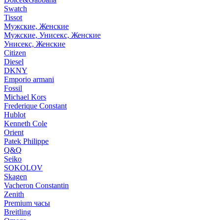
Swatch
Tissot
Мужские, Женские
Мужские, Унисекс, Женские
Унисекс, Женские
Citizen
Diesel
DKNY
Emporio armani
Fossil
Michael Kors
Frederique Constant
Hublot
Kenneth Cole
Orient
Patek Philippe
Q&Q
Seiko
SOKOLOV
Skagen
Vacheron Constantin
Zenith
Premium часы
Breitling