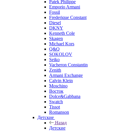
Patek Philippe
Emporio Armani
Fossil
Frederique Constant
Diesel
DKNY
Kenneth Cole
Skagen
Michael Kors
Q&Q
SOKOLOV
Seiko
Vacheron Constantin
Zenith
Armani Exchange
Calvin Klein
Moschino
Восток
Dolce&Gabbana
Swatch
Tissot
Romanson
Детские
Назад
Детские