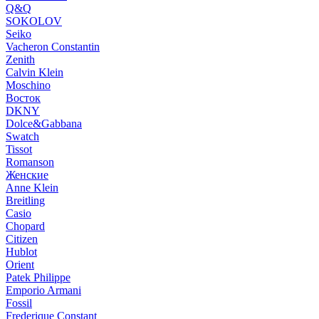
Q&Q
SOKOLOV
Seiko
Vacheron Constantin
Zenith
Calvin Klein
Moschino
Восток
DKNY
Dolce&Gabbana
Swatch
Tissot
Romanson
Женские
Anne Klein
Breitling
Casio
Chopard
Citizen
Hublot
Orient
Patek Philippe
Emporio Armani
Fossil
Frederique Constant