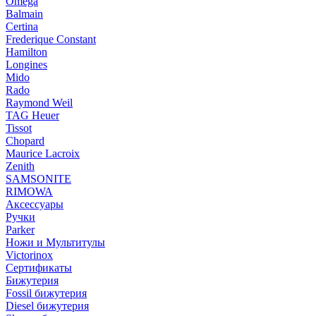
Omega
Balmain
Certina
Frederique Constant
Hamilton
Longines
Mido
Rado
Raymond Weil
TAG Heuer
Tissot
Chopard
Maurice Lacroix
Zenith
SAMSONITE
RIMOWA
Аксессуары
Ручки
Parker
Ножи и Мультитулы
Victorinox
Сертификаты
Бижутерия
Fossil бижутерия
Diesel бижутерия