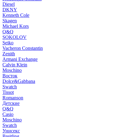
Diesel
DKNY
Kenneth Cole
Skagen
Michael Kors
Q&Q
SOKOLOV
Seiko
Vacheron Constantin
Zenith
Armani Exchange
Calvin Klein
Moschino
Восток
Dolce&Gabbana
Swatch
Tissot
Romanson
Детские
Q&Q
Casio
Moschino
Swatch
Унисекс
Breitling