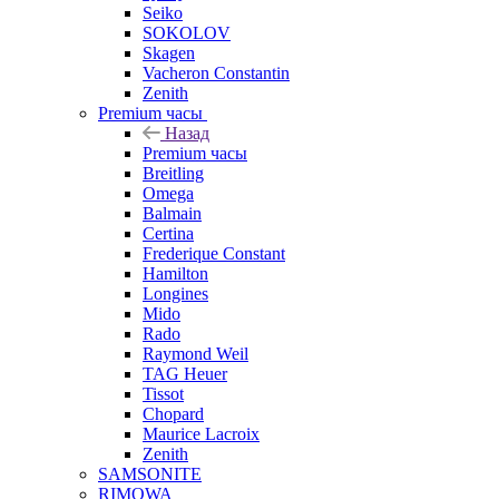
Seiko
SOKOLOV
Skagen
Vacheron Constantin
Zenith
Premium часы
Назад
Premium часы
Breitling
Omega
Balmain
Certina
Frederique Constant
Hamilton
Longines
Mido
Rado
Raymond Weil
TAG Heuer
Tissot
Chopard
Maurice Lacroix
Zenith
SAMSONITE
RIMOWA