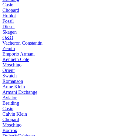
Casio
Chopard
Hublot
Fossil
Diesel
Skagen
Q&Q
Vacheron Constantin
Zenith
Emporio Armani
Kenneth Cole
Moschino
Orient
Swatch
Romanson
Anne Klein
Armani Exchange
Aviator
Breitling
Casio
Calvin Klein
Chopard
Moschino
Восток
Dolce&Gabbana