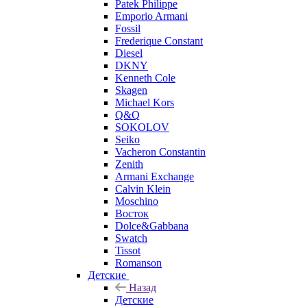
Patek Philippe
Emporio Armani
Fossil
Frederique Constant
Diesel
DKNY
Kenneth Cole
Skagen
Michael Kors
Q&Q
SOKOLOV
Seiko
Vacheron Constantin
Zenith
Armani Exchange
Calvin Klein
Moschino
Восток
Dolce&Gabbana
Swatch
Tissot
Romanson
Детские
Назад
Детские