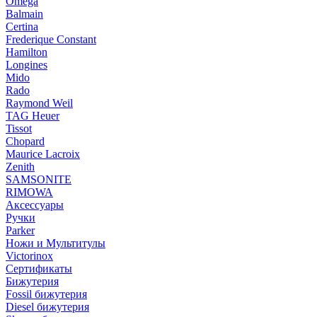
Omega
Balmain
Certina
Frederique Constant
Hamilton
Longines
Mido
Rado
Raymond Weil
TAG Heuer
Tissot
Chopard
Maurice Lacroix
Zenith
SAMSONITE
RIMOWA
Аксессуары
Ручки
Parker
Ножи и Мультитулы
Victorinox
Сертификаты
Бижутерия
Fossil бижутерия
Diesel бижутерия