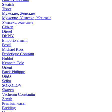
Swatch
Tissot
Мужские, Женские
Мужские, Унисекс, Женские
Унисекс, Женские
Citizen
Diesel
DKNY
Emporio armani
Fossil
Michael Kors
Frederique Constant
Hublot
Kenneth Cole
Orient
Patek Philippe
Q&Q
Seiko
SOKOLOV
Skagen
Vacheron Constantin
Zenith
Premium часы
Breitling