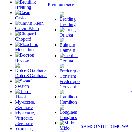
Premium часы
Breitling
Casio
Breitling
Calvin Klein
Omega
Chopard
Moschino
Balmain
Восток
Certina
Dolce&Gabbana
Frederique
Swatch
Constant
Tissot
Мужские,
Hamilton
Женские
Мужские,
Longines
Унисекс,
Женские
SAMSONITE
RIMOWA
Mido
Унисекс,