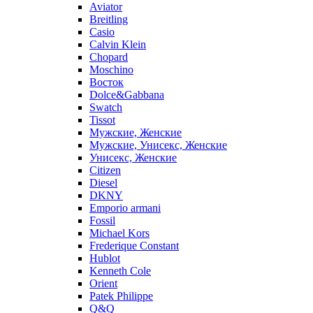
Aviator
Breitling
Casio
Calvin Klein
Chopard
Moschino
Восток
Dolce&Gabbana
Swatch
Tissot
Мужские, Женские
Мужские, Унисекс, Женские
Унисекс, Женские
Citizen
Diesel
DKNY
Emporio armani
Fossil
Michael Kors
Frederique Constant
Hublot
Kenneth Cole
Orient
Patek Philippe
Q&Q