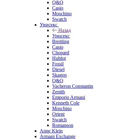
Q&Q
Casio
Moschino
Swatch
Унисекс
Назад
Унисекс
Breitling
Casio
Chopard
Hublot
Fossil
Diesel
Skagen
Q&Q
Vacheron Constantin
Zenith
Emporio Armani
Kenneth Cole
Moschino
Orient
Swatch
Romanson
Anne Klein
Armani Exchange