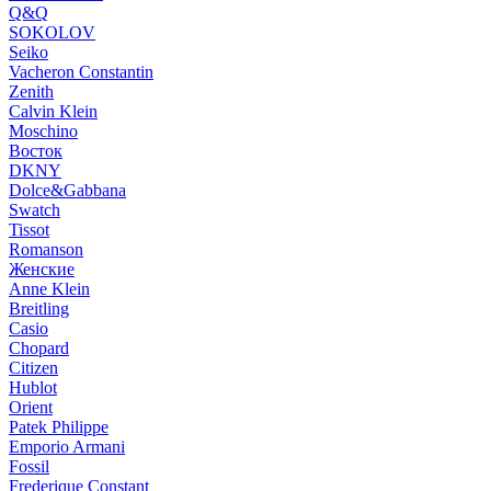
Q&Q
SOKOLOV
Seiko
Vacheron Constantin
Zenith
Calvin Klein
Moschino
Восток
DKNY
Dolce&Gabbana
Swatch
Tissot
Romanson
Женские
Anne Klein
Breitling
Casio
Chopard
Citizen
Hublot
Orient
Patek Philippe
Emporio Armani
Fossil
Frederique Constant