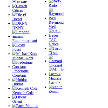
Женские
Rado
Citizen
Diesel
Raymond
Weil
DKNY
TAG
Emporio armani
Heuer
Fossil
Tissot
Michael Kors
Chopard
Frederique
Constant
Maurice
Lacroix
Hublot
Zenith
Kenneth Cole
Orient