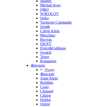
Skagen
Michael Kors
Q&Q
SOKOLOV
Seiko
Vacheron Constantin
Zenith
Calvin Klein
Moschino
Восток
DKNY
Dolce&Gabbana
Swatch
Tissot
Romanson
Женские
Назад
Женские
Anne Klein
Breitling
Casio
Chopard
Citizen
Hublot
Orient