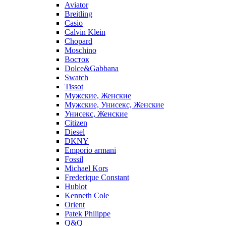
Aviator
Breitling
Casio
Calvin Klein
Chopard
Moschino
Восток
Dolce&Gabbana
Swatch
Tissot
Мужские, Женские
Мужские, Унисекс, Женские
Унисекс, Женские
Citizen
Diesel
DKNY
Emporio armani
Fossil
Michael Kors
Frederique Constant
Hublot
Kenneth Cole
Orient
Patek Philippe
Q&Q