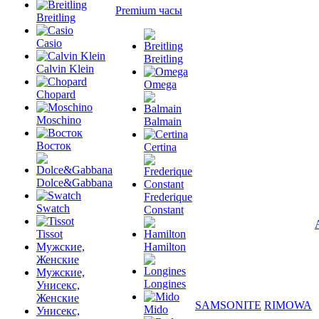
Premium часы
Breitling
Casio
Breitling
Calvin Klein
Omega
Chopard
Moschino
Balmain
Восток
Certina
Dolce&Gabbana
Frederique
Swatch
Constant
Tissot
Мужские,
Hamilton
Женские
Мужские,
Longines
Унисекс,
Женские
SAMSONITE
RIMOWA
Mido
Унисекс,