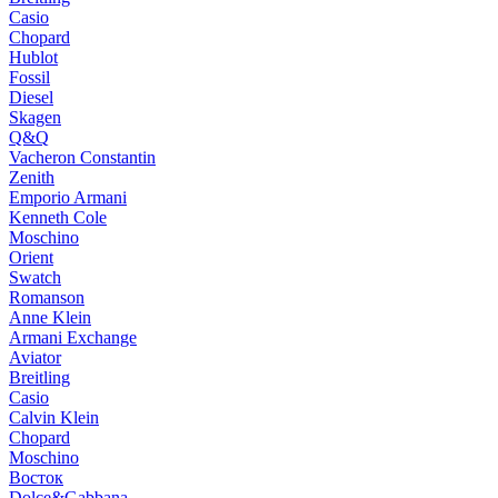
Casio
Chopard
Hublot
Fossil
Diesel
Skagen
Q&Q
Vacheron Constantin
Zenith
Emporio Armani
Kenneth Cole
Moschino
Orient
Swatch
Romanson
Anne Klein
Armani Exchange
Aviator
Breitling
Casio
Calvin Klein
Chopard
Moschino
Восток
Dolce&Gabbana