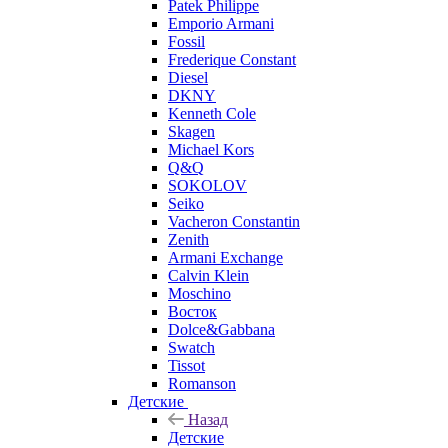
Patek Philippe
Emporio Armani
Fossil
Frederique Constant
Diesel
DKNY
Kenneth Cole
Skagen
Michael Kors
Q&Q
SOKOLOV
Seiko
Vacheron Constantin
Zenith
Armani Exchange
Calvin Klein
Moschino
Восток
Dolce&Gabbana
Swatch
Tissot
Romanson
Детские
Назад
Детские