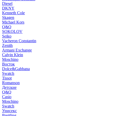
Diesel
DKNY
Kenneth Cole
Skagen
Michael Kors
Q&Q
SOKOLOV
Seiko
Vacheron Constantin
Zenith
Armani Exchange
Calvin Klein
Moschino
Восток
Dolce&Gabbana
Swatch
Tissot
Romanson
Детские
Q&Q
Casio
Moschino
Swatch
Унисекс
Breitling