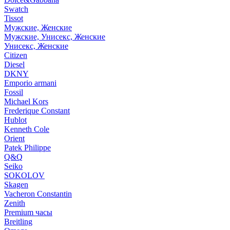
Swatch
Tissot
Мужские, Женские
Мужские, Унисекс, Женские
Унисекс, Женские
Citizen
Diesel
DKNY
Emporio armani
Fossil
Michael Kors
Frederique Constant
Hublot
Kenneth Cole
Orient
Patek Philippe
Q&Q
Seiko
SOKOLOV
Skagen
Vacheron Constantin
Zenith
Premium часы
Breitling