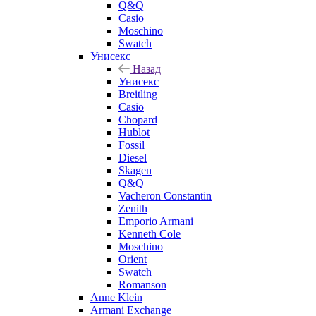
Q&Q
Casio
Moschino
Swatch
Унисекс
Назад
Унисекс
Breitling
Casio
Chopard
Hublot
Fossil
Diesel
Skagen
Q&Q
Vacheron Constantin
Zenith
Emporio Armani
Kenneth Cole
Moschino
Orient
Swatch
Romanson
Anne Klein
Armani Exchange