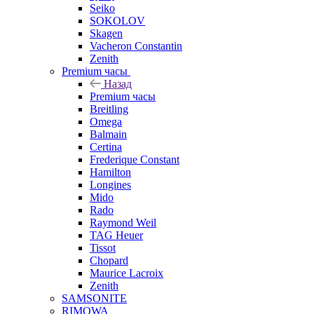
Seiko
SOKOLOV
Skagen
Vacheron Constantin
Zenith
Premium часы
Назад
Premium часы
Breitling
Omega
Balmain
Certina
Frederique Constant
Hamilton
Longines
Mido
Rado
Raymond Weil
TAG Heuer
Tissot
Chopard
Maurice Lacroix
Zenith
SAMSONITE
RIMOWA