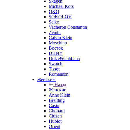
Skagen
Michael Kors
Q&Q
SOKOLOV
Seiko
Vacheron Constantin
Zenith
Calvin Klein
Moschino
Восток
DKNY
Dolce&Gabbana
Swatch
Tissot
Romanson
Женские
Назад
Женские
Anne Klein
Breitling
Casio
Chopard
Citizen
Hublot
Orient