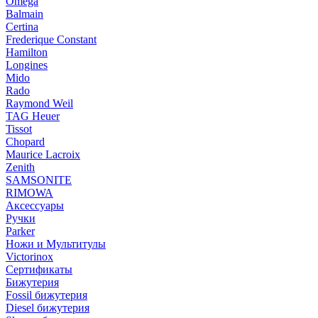
Omega
Balmain
Certina
Frederique Constant
Hamilton
Longines
Mido
Rado
Raymond Weil
TAG Heuer
Tissot
Chopard
Maurice Lacroix
Zenith
SAMSONITE
RIMOWA
Аксессуары
Ручки
Parker
Ножи и Мультитулы
Victorinox
Сертификаты
Бижутерия
Fossil бижутерия
Diesel бижутерия