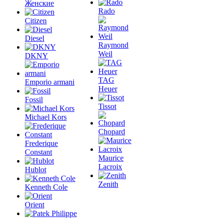
Женские
Rado
Citizen
Diesel
Raymond
Weil
DKNY
TAG
Emporio armani
Heuer
Fossil
Tissot
Michael Kors
Chopard
Frederique
Constant
Maurice
Lacroix
Hublot
Zenith
Kenneth Cole
Orient