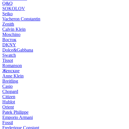
Q&Q
SOKOLOV
Seiko
Vacheron Constantin
Zenith
Calvin Klein
Moschino
Восток
DKNY
Dolce&Gabbana
Swatch
Tissot
Romanson
Женские
Anne Klein
Breitling
Casio
Chopard
Citizen
Hublot
Orient
Patek Philippe
Emporio Armani
Fossil
Frederique Constant