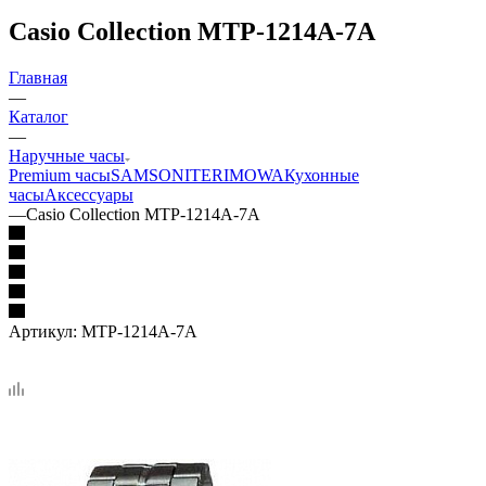
Casio Collection MTP-1214A-7A
Главная
—
Каталог
—
Наручные часы
Premium часы
SAMSONITE
RIMOWA
Кухонные
часы
Аксессуары
—
Casio Collection MTP-1214A-7A
Артикул:
MTP-1214A-7A