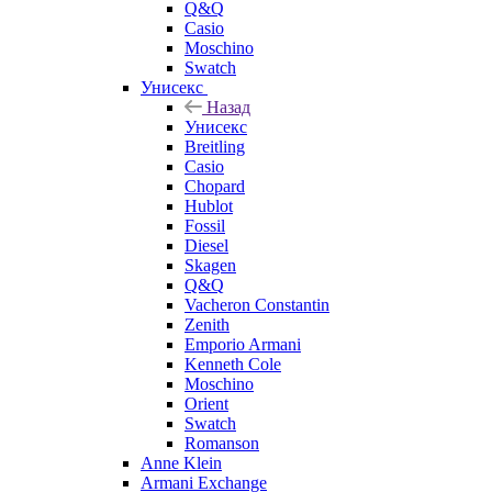
Q&Q
Casio
Moschino
Swatch
Унисекс
Назад
Унисекс
Breitling
Casio
Chopard
Hublot
Fossil
Diesel
Skagen
Q&Q
Vacheron Constantin
Zenith
Emporio Armani
Kenneth Cole
Moschino
Orient
Swatch
Romanson
Anne Klein
Armani Exchange