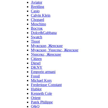
Aviator
Breitling
Casio
Calvin Klein
Chopard
Moschino
Восток
Dolce&Gabbana
Swatch
Tissot
Мужские, Женские
Мужские, Унисекс, Женские
Унисекс, Женские
Citizen
Diesel
DKNY
Emporio armani
Fossil
Michael Kors
Frederique Constant
Hublot
Kenneth Cole
Orient
Patek Philippe
Q&Q