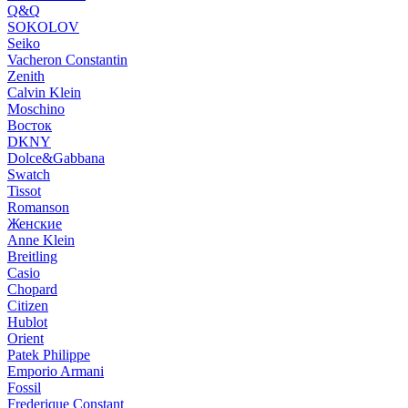
Q&Q
SOKOLOV
Seiko
Vacheron Constantin
Zenith
Calvin Klein
Moschino
Восток
DKNY
Dolce&Gabbana
Swatch
Tissot
Romanson
Женские
Anne Klein
Breitling
Casio
Chopard
Citizen
Hublot
Orient
Patek Philippe
Emporio Armani
Fossil
Frederique Constant