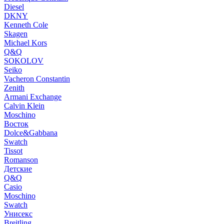
Diesel
DKNY
Kenneth Cole
Skagen
Michael Kors
Q&Q
SOKOLOV
Seiko
Vacheron Constantin
Zenith
Armani Exchange
Calvin Klein
Moschino
Восток
Dolce&Gabbana
Swatch
Tissot
Romanson
Детские
Q&Q
Casio
Moschino
Swatch
Унисекс
Breitling