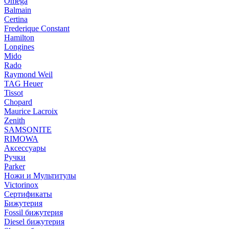
Omega
Balmain
Certina
Frederique Constant
Hamilton
Longines
Mido
Rado
Raymond Weil
TAG Heuer
Tissot
Chopard
Maurice Lacroix
Zenith
SAMSONITE
RIMOWA
Аксессуары
Ручки
Parker
Ножи и Мультитулы
Victorinox
Сертификаты
Бижутерия
Fossil бижутерия
Diesel бижутерия