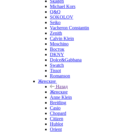
Skagen
Michael Kors
Q&Q
SOKOLOV
Seiko
Vacheron Constantin
Zenith
Calvin Klein
Moschino
Восток
DKNY
Dolce&Gabbana
Swatch
Tissot
Romanson
Женские
Назад
Женские
Anne Klein
Breitling
Casio
Chopard
Citizen
Hublot
Orient