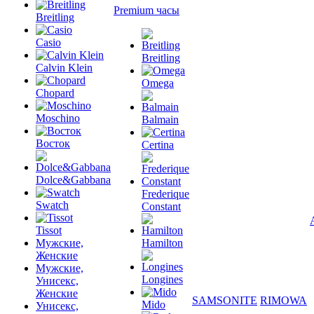
Premium часы
Breitling
Casio
Breitling
Calvin Klein
Omega
Chopard
Moschino
Balmain
Восток
Certina
Dolce&Gabbana
Frederique
Swatch
Constant
Tissot
Мужские,
Hamilton
Женские
Мужские,
Longines
Унисекс,
Женские
SAMSONITE
RIMOWA
Mido
Унисекс,