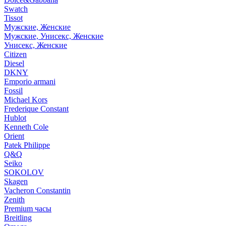
Swatch
Tissot
Мужские, Женские
Мужские, Унисекс, Женские
Унисекс, Женские
Citizen
Diesel
DKNY
Emporio armani
Fossil
Michael Kors
Frederique Constant
Hublot
Kenneth Cole
Orient
Patek Philippe
Q&Q
Seiko
SOKOLOV
Skagen
Vacheron Constantin
Zenith
Premium часы
Breitling