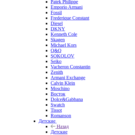
Patek Philippe
Emporio Armani
Fossil
Frederique Constant
Diesel
DKNY
Kenneth Cole
Skagen
Michael Kors
Q&Q
SOKOLOV
Seiko
Vacheron Constantin
Zenith
Armani Exchange
Calvin Klein
Moschino
Восток
Dolce&Gabbana
Swatch
Tissot
Romanson
Детские
Назад
Детские