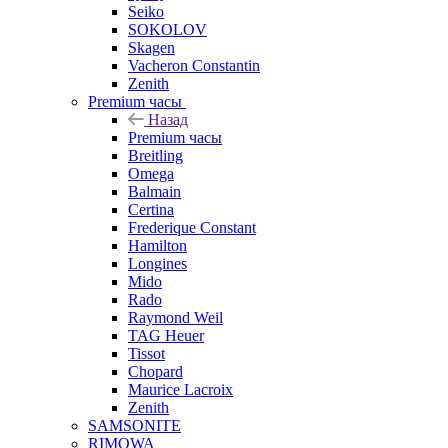
Seiko
SOKOLOV
Skagen
Vacheron Constantin
Zenith
Premium часы
Назад
Premium часы
Breitling
Omega
Balmain
Certina
Frederique Constant
Hamilton
Longines
Mido
Rado
Raymond Weil
TAG Heuer
Tissot
Chopard
Maurice Lacroix
Zenith
SAMSONITE
RIMOWA