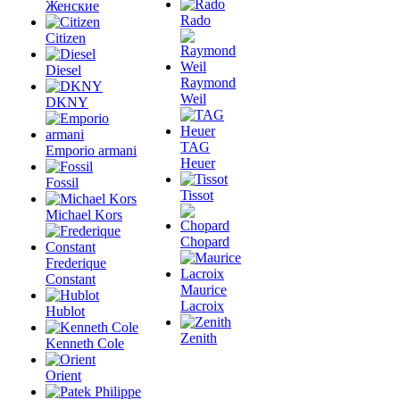
Женские
Rado
Citizen
Diesel
Raymond
Weil
DKNY
TAG
Emporio armani
Heuer
Fossil
Tissot
Michael Kors
Chopard
Frederique
Constant
Maurice
Lacroix
Hublot
Zenith
Kenneth Cole
Orient