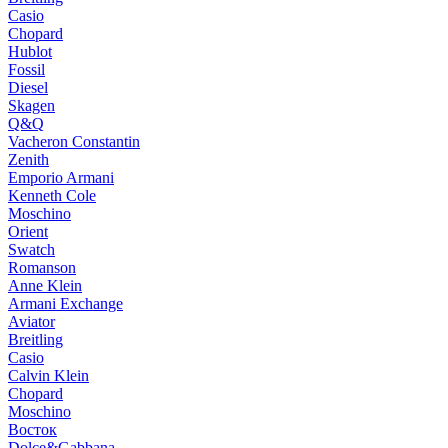
Casio
Chopard
Hublot
Fossil
Diesel
Skagen
Q&Q
Vacheron Constantin
Zenith
Emporio Armani
Kenneth Cole
Moschino
Orient
Swatch
Romanson
Anne Klein
Armani Exchange
Aviator
Breitling
Casio
Calvin Klein
Chopard
Moschino
Восток
Dolce&Gabbana