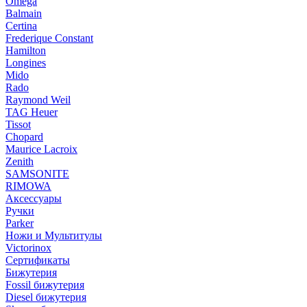
Omega
Balmain
Certina
Frederique Constant
Hamilton
Longines
Mido
Rado
Raymond Weil
TAG Heuer
Tissot
Chopard
Maurice Lacroix
Zenith
SAMSONITE
RIMOWA
Аксессуары
Ручки
Parker
Ножи и Мультитулы
Victorinox
Сертификаты
Бижутерия
Fossil бижутерия
Diesel бижутерия