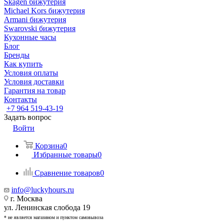
Skagen бижутерия
Michael Kors бижутерия
Armani бижутерия
Swarovski бижутерия
Кухонные часы
Блог
Бренды
Как купить
Условия оплаты
Условия доставки
Гарантия на товар
Контакты
+7 964 519-43-19
Задать вопрос
Войти
Корзина
0
Избранные товары
0
Сравнение товаров
0
info@luckyhours.ru
г. Москва
ул. Ленинская слобода 19
* не является магазином и пунктом самовывоза