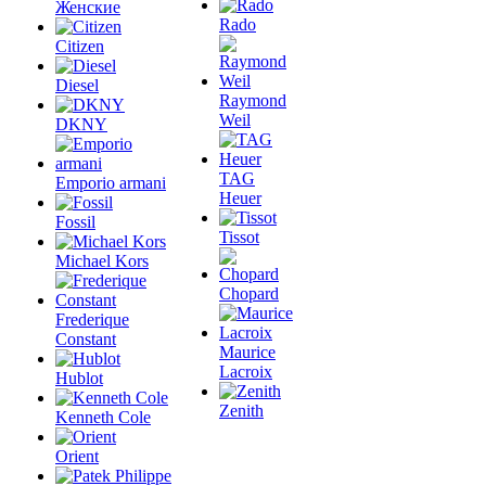
Женские
Rado
Citizen
Diesel
Raymond
Weil
DKNY
TAG
Emporio armani
Heuer
Fossil
Tissot
Michael Kors
Chopard
Frederique
Constant
Maurice
Lacroix
Hublot
Zenith
Kenneth Cole
Orient