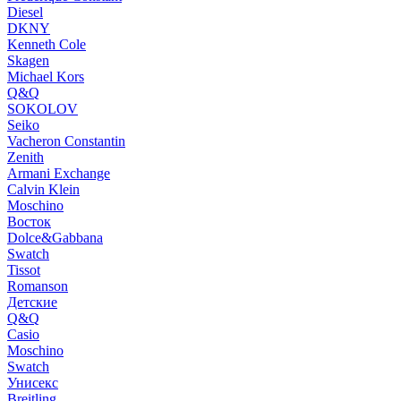
Diesel
DKNY
Kenneth Cole
Skagen
Michael Kors
Q&Q
SOKOLOV
Seiko
Vacheron Constantin
Zenith
Armani Exchange
Calvin Klein
Moschino
Восток
Dolce&Gabbana
Swatch
Tissot
Romanson
Детские
Q&Q
Casio
Moschino
Swatch
Унисекс
Breitling