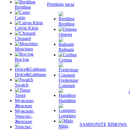
Premium часы
Breitling
Casio
Breitling
Calvin Klein
Omega
Chopard
Moschino
Balmain
Восток
Certina
Dolce&Gabbana
Frederique
Swatch
Constant
Tissot
Мужские,
Hamilton
Женские
Мужские,
Longines
Унисекс,
Женские
SAMSONITE
RIMOWA
Mido
Унисекс,