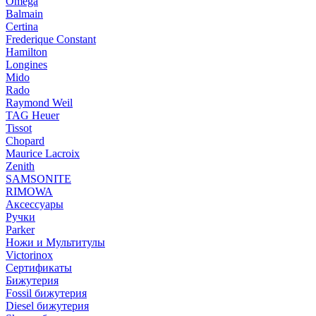
Omega
Balmain
Certina
Frederique Constant
Hamilton
Longines
Mido
Rado
Raymond Weil
TAG Heuer
Tissot
Chopard
Maurice Lacroix
Zenith
SAMSONITE
RIMOWA
Аксессуары
Ручки
Parker
Ножи и Мультитулы
Victorinox
Сертификаты
Бижутерия
Fossil бижутерия
Diesel бижутерия