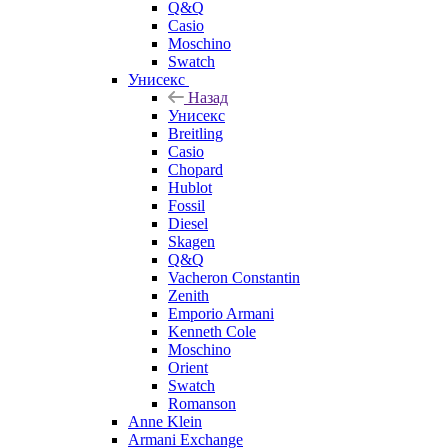
Q&Q
Casio
Moschino
Swatch
Унисекс
Назад
Унисекс
Breitling
Casio
Chopard
Hublot
Fossil
Diesel
Skagen
Q&Q
Vacheron Constantin
Zenith
Emporio Armani
Kenneth Cole
Moschino
Orient
Swatch
Romanson
Anne Klein
Armani Exchange