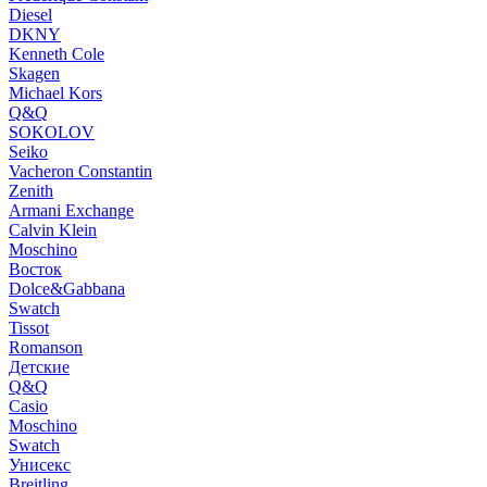
Diesel
DKNY
Kenneth Cole
Skagen
Michael Kors
Q&Q
SOKOLOV
Seiko
Vacheron Constantin
Zenith
Armani Exchange
Calvin Klein
Moschino
Восток
Dolce&Gabbana
Swatch
Tissot
Romanson
Детские
Q&Q
Casio
Moschino
Swatch
Унисекс
Breitling