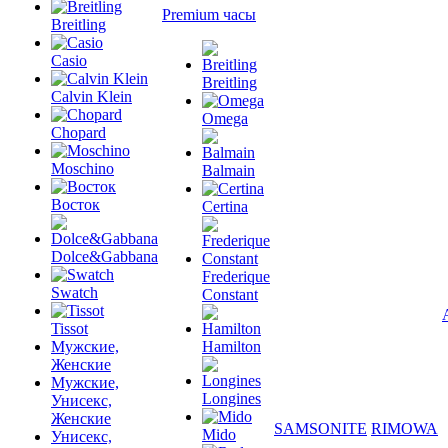
Premium часы
Breitling
Casio
Breitling
Calvin Klein
Omega
Chopard
Moschino
Balmain
Восток
Certina
Dolce&Gabbana
Frederique
Swatch
Constant
Tissot
Мужские,
Hamilton
Женские
Мужские,
Longines
Унисекс,
Женские
SAMSONITE
RIMOWA
Mido
Унисекс,