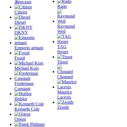
Женские
Rado
Citizen
Diesel
Raymond
Weil
DKNY
TAG
Emporio armani
Heuer
Fossil
Tissot
Michael Kors
Chopard
Frederique
Constant
Maurice
Lacroix
Hublot
Zenith
Kenneth Cole
Orient