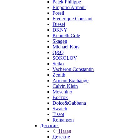
Patek Philippe
Emporio Armani
Fossil
Frederique Constant
Diesel
DKNY
Kenneth Cole
Skagen
Michael Kors
Q&Q
SOKOLOV
Seiko
Vacheron Constantin
Zenith
Armani Exchange
Calvin Klein
Moschino
Восток
Dolce&Gabbana
Swatch
Tissot
Romanson
Детские
Назад
Детские