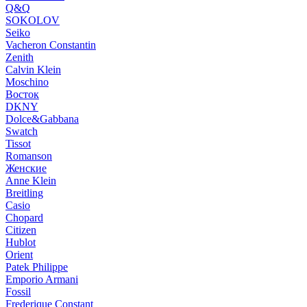
Q&Q
SOKOLOV
Seiko
Vacheron Constantin
Zenith
Calvin Klein
Moschino
Восток
DKNY
Dolce&Gabbana
Swatch
Tissot
Romanson
Женские
Anne Klein
Breitling
Casio
Chopard
Citizen
Hublot
Orient
Patek Philippe
Emporio Armani
Fossil
Frederique Constant