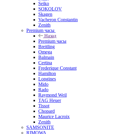
Seiko
SOKOLOV
Skagen
Vacheron Constantin
Zenith
Premium часы
Назад
Premium часы
Breitling
Omega
Balmain
Certina
Frederique Constant
Hamilton
Longines
Mido
Rado
Raymond Weil
TAG Heuer
Tissot
Chopard
Maurice Lacroix
Zenith
SAMSONITE
RIMOWA