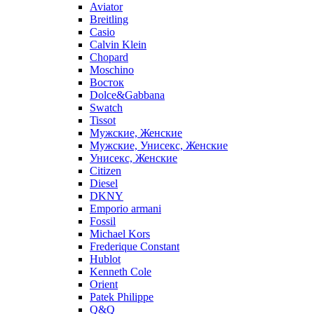
Aviator
Breitling
Casio
Calvin Klein
Chopard
Moschino
Восток
Dolce&Gabbana
Swatch
Tissot
Мужские, Женские
Мужские, Унисекс, Женские
Унисекс, Женские
Citizen
Diesel
DKNY
Emporio armani
Fossil
Michael Kors
Frederique Constant
Hublot
Kenneth Cole
Orient
Patek Philippe
Q&Q