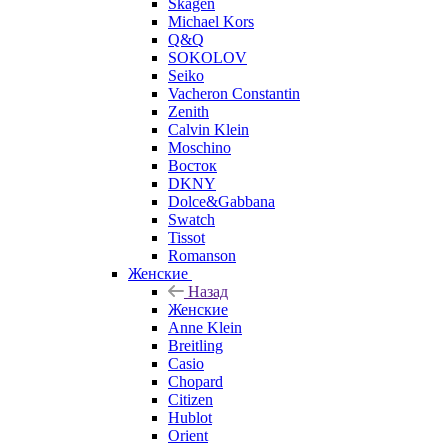
Skagen
Michael Kors
Q&Q
SOKOLOV
Seiko
Vacheron Constantin
Zenith
Calvin Klein
Moschino
Восток
DKNY
Dolce&Gabbana
Swatch
Tissot
Romanson
Женские
Назад
Женские
Anne Klein
Breitling
Casio
Chopard
Citizen
Hublot
Orient