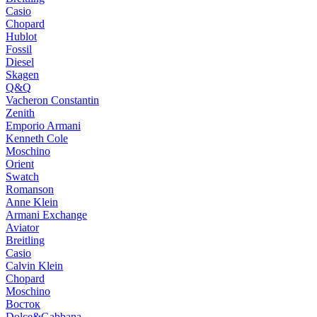
Casio
Chopard
Hublot
Fossil
Diesel
Skagen
Q&Q
Vacheron Constantin
Zenith
Emporio Armani
Kenneth Cole
Moschino
Orient
Swatch
Romanson
Anne Klein
Armani Exchange
Aviator
Breitling
Casio
Calvin Klein
Chopard
Moschino
Восток
Dolce&Gabbana