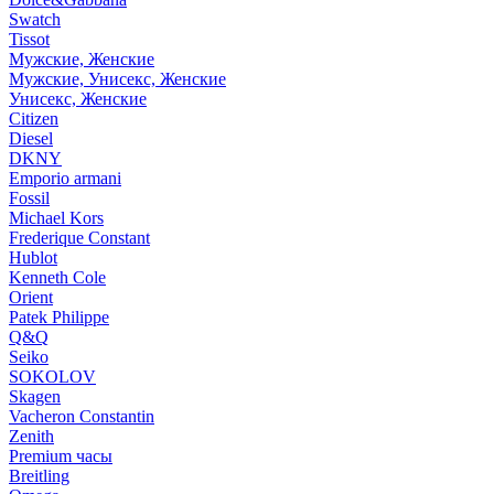
Swatch
Tissot
Мужские, Женские
Мужские, Унисекс, Женские
Унисекс, Женские
Citizen
Diesel
DKNY
Emporio armani
Fossil
Michael Kors
Frederique Constant
Hublot
Kenneth Cole
Orient
Patek Philippe
Q&Q
Seiko
SOKOLOV
Skagen
Vacheron Constantin
Zenith
Premium часы
Breitling