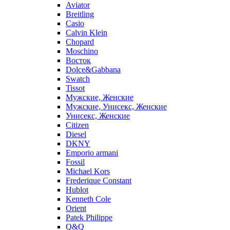
Aviator
Breitling
Casio
Calvin Klein
Chopard
Moschino
Восток
Dolce&Gabbana
Swatch
Tissot
Мужские, Женские
Мужские, Унисекс, Женские
Унисекс, Женские
Citizen
Diesel
DKNY
Emporio armani
Fossil
Michael Kors
Frederique Constant
Hublot
Kenneth Cole
Orient
Patek Philippe
Q&Q