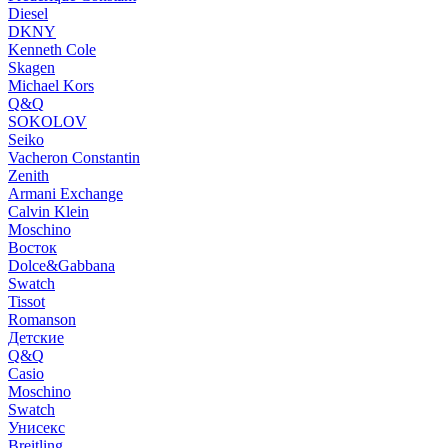
Diesel
DKNY
Kenneth Cole
Skagen
Michael Kors
Q&Q
SOKOLOV
Seiko
Vacheron Constantin
Zenith
Armani Exchange
Calvin Klein
Moschino
Восток
Dolce&Gabbana
Swatch
Tissot
Romanson
Детские
Q&Q
Casio
Moschino
Swatch
Унисекс
Breitling