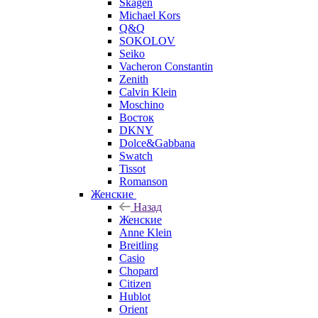
Skagen
Michael Kors
Q&Q
SOKOLOV
Seiko
Vacheron Constantin
Zenith
Calvin Klein
Moschino
Восток
DKNY
Dolce&Gabbana
Swatch
Tissot
Romanson
Женские
Назад
Женские
Anne Klein
Breitling
Casio
Chopard
Citizen
Hublot
Orient