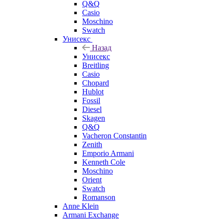
Q&Q
Casio
Moschino
Swatch
Унисекс
Назад
Унисекс
Breitling
Casio
Chopard
Hublot
Fossil
Diesel
Skagen
Q&Q
Vacheron Constantin
Zenith
Emporio Armani
Kenneth Cole
Moschino
Orient
Swatch
Romanson
Anne Klein
Armani Exchange