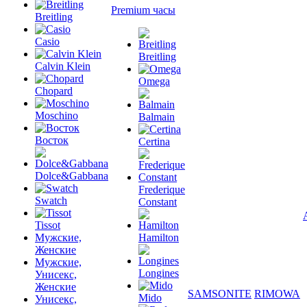
Premium часы
Breitling
Casio
Breitling
Calvin Klein
Omega
Chopard
Moschino
Balmain
Восток
Certina
Dolce&Gabbana
Frederique
Swatch
Constant
Tissot
Мужские,
Hamilton
Женские
Мужские,
Longines
Унисекс,
Женские
SAMSONITE
RIMOWA
Mido
Унисекс,