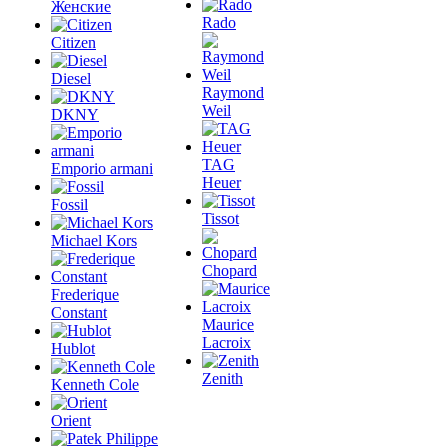
Женские
Rado
Citizen
Diesel
Raymond
Weil
DKNY
TAG
Emporio armani
Heuer
Fossil
Tissot
Michael Kors
Chopard
Frederique
Constant
Maurice
Lacroix
Hublot
Zenith
Kenneth Cole
Orient