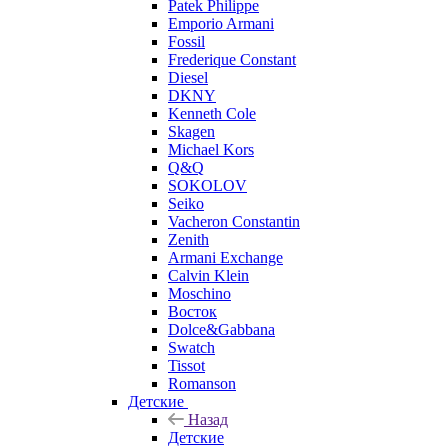
Patek Philippe
Emporio Armani
Fossil
Frederique Constant
Diesel
DKNY
Kenneth Cole
Skagen
Michael Kors
Q&Q
SOKOLOV
Seiko
Vacheron Constantin
Zenith
Armani Exchange
Calvin Klein
Moschino
Восток
Dolce&Gabbana
Swatch
Tissot
Romanson
Детские
Назад
Детские