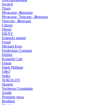
Swatch
Tissot
Мужские, Женские
Мужские, Унисекс, Женские
Унисекс, Женские
Citizen
Diesel
DKNY
Emporio armani
Fossil
Michael Kors
Frederique Constant
Hublot
Kenneth Cole
Orient
Patek Philippe
Q&Q
Seiko
SOKOLOV
Skagen
Vacheron Constantin
Zenith
Premium часы
Breitling