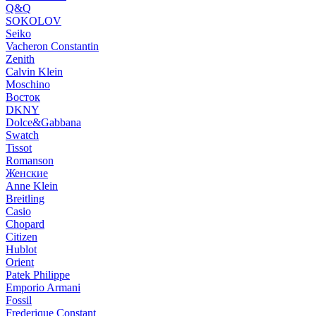
Q&Q
SOKOLOV
Seiko
Vacheron Constantin
Zenith
Calvin Klein
Moschino
Восток
DKNY
Dolce&Gabbana
Swatch
Tissot
Romanson
Женские
Anne Klein
Breitling
Casio
Chopard
Citizen
Hublot
Orient
Patek Philippe
Emporio Armani
Fossil
Frederique Constant