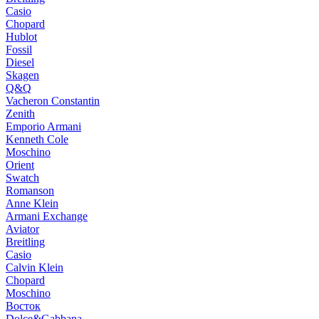
Casio
Chopard
Hublot
Fossil
Diesel
Skagen
Q&Q
Vacheron Constantin
Zenith
Emporio Armani
Kenneth Cole
Moschino
Orient
Swatch
Romanson
Anne Klein
Armani Exchange
Aviator
Breitling
Casio
Calvin Klein
Chopard
Moschino
Восток
Dolce&Gabbana