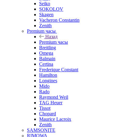
Seiko
SOKOLOV
Skagen
Vacheron Constantin
Zenith
Premium часы
Назад
Premium часы
Breitling
Omega
Balmain
Certina
Frederique Constant
Hamilton
Longines
Mido
Rado
Raymond Weil
TAG Heuer
Tissot
Chopard
Maurice Lacroix
Zenith
SAMSONITE
RIMOWA