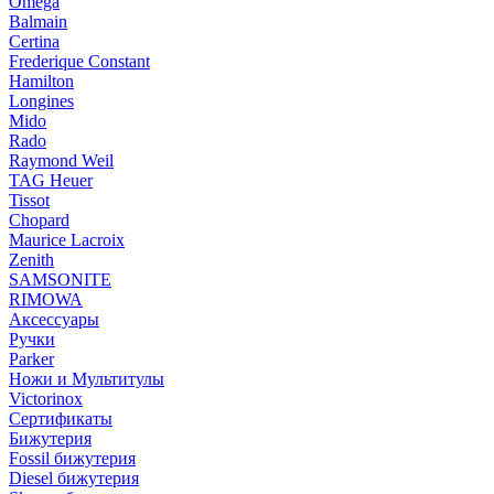
Omega
Balmain
Certina
Frederique Constant
Hamilton
Longines
Mido
Rado
Raymond Weil
TAG Heuer
Tissot
Chopard
Maurice Lacroix
Zenith
SAMSONITE
RIMOWA
Аксессуары
Ручки
Parker
Ножи и Мультитулы
Victorinox
Сертификаты
Бижутерия
Fossil бижутерия
Diesel бижутерия