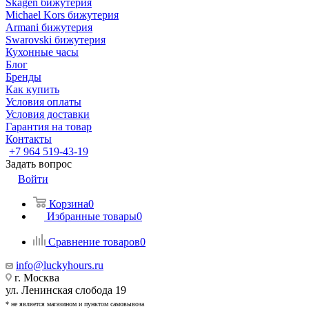
Skagen бижутерия
Michael Kors бижутерия
Armani бижутерия
Swarovski бижутерия
Кухонные часы
Блог
Бренды
Как купить
Условия оплаты
Условия доставки
Гарантия на товар
Контакты
+7 964 519-43-19
Задать вопрос
Войти
Корзина
0
Избранные товары
0
Сравнение товаров
0
info@luckyhours.ru
г. Москва
ул. Ленинская слобода 19
* не является магазином и пунктом самовывоза