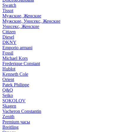
Swatch
Tissot
Мужские, Женские
Мужские, Унисекс, Женские
Унисекс, Женские
Citizen
Diesel
DKNY
Emporio armani
Fossil
Michael Kors
Frederique Constant
Hublot
Kenneth Cole
Orient
Patek Philippe
Q&Q
Seiko
SOKOLOV
Skagen
Vacheron Constantin
Zenith
Premium часы
Breitling