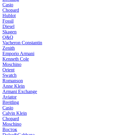
Casio
Chopard
Hublot
Fossil
Diesel
Skagen
Q&Q
Vacheron Constantin
Zenith
Emporio Armani
Kenneth Cole
Moschino
Orient
Swatch
Romanson
Anne Klein
Armani Exchange
Aviator
Breitling
Casio
Calvin Klein
Chopard
Moschino
Восток
Dolce&Gabbana