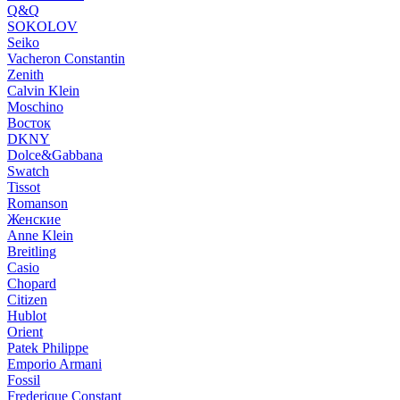
Q&Q
SOKOLOV
Seiko
Vacheron Constantin
Zenith
Calvin Klein
Moschino
Восток
DKNY
Dolce&Gabbana
Swatch
Tissot
Romanson
Женские
Anne Klein
Breitling
Casio
Chopard
Citizen
Hublot
Orient
Patek Philippe
Emporio Armani
Fossil
Frederique Constant