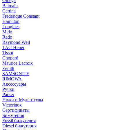
Omega
Balmain
Certina
Frederique Constant
Hamilton
Longines
Mido
Rado
Raymond Weil
TAG Heuer
Tissot
Chopard
Maurice Lacroix
Zenith
SAMSONITE
RIMOWA
Аксессуары
Ручки
Parker
Ножи и Мультитулы
Victorinox
Сертификаты
Бижутерия
Fossil бижутерия
Diesel бижутерия