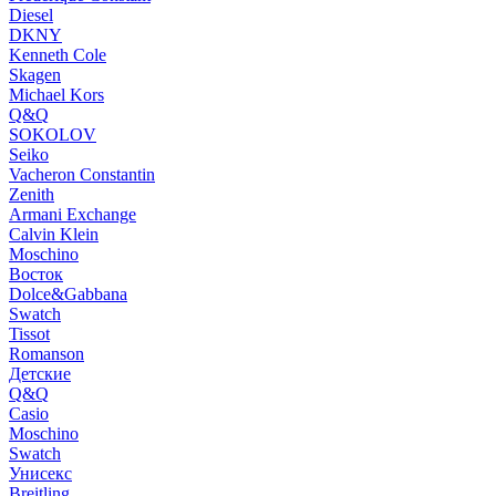
Diesel
DKNY
Kenneth Cole
Skagen
Michael Kors
Q&Q
SOKOLOV
Seiko
Vacheron Constantin
Zenith
Armani Exchange
Calvin Klein
Moschino
Восток
Dolce&Gabbana
Swatch
Tissot
Romanson
Детские
Q&Q
Casio
Moschino
Swatch
Унисекс
Breitling