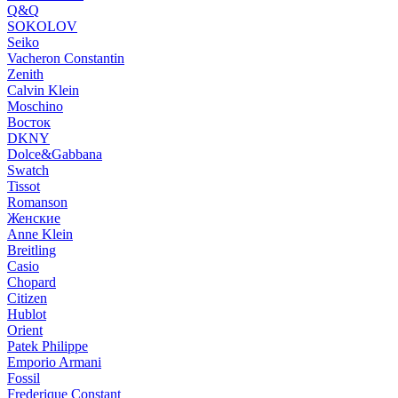
Q&Q
SOKOLOV
Seiko
Vacheron Constantin
Zenith
Calvin Klein
Moschino
Восток
DKNY
Dolce&Gabbana
Swatch
Tissot
Romanson
Женские
Anne Klein
Breitling
Casio
Chopard
Citizen
Hublot
Orient
Patek Philippe
Emporio Armani
Fossil
Frederique Constant