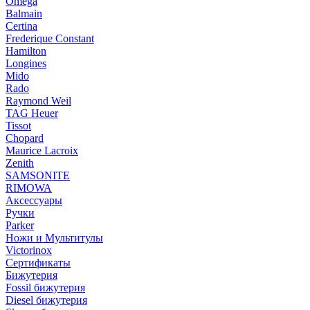
Omega
Balmain
Certina
Frederique Constant
Hamilton
Longines
Mido
Rado
Raymond Weil
TAG Heuer
Tissot
Chopard
Maurice Lacroix
Zenith
SAMSONITE
RIMOWA
Аксессуары
Ручки
Parker
Ножи и Мультитулы
Victorinox
Сертификаты
Бижутерия
Fossil бижутерия
Diesel бижутерия