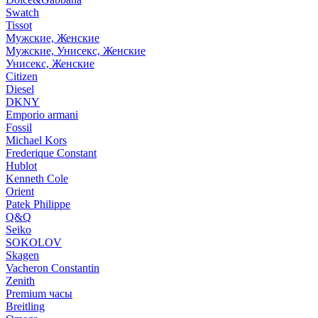
Swatch
Tissot
Мужские, Женские
Мужские, Унисекс, Женские
Унисекс, Женские
Citizen
Diesel
DKNY
Emporio armani
Fossil
Michael Kors
Frederique Constant
Hublot
Kenneth Cole
Orient
Patek Philippe
Q&Q
Seiko
SOKOLOV
Skagen
Vacheron Constantin
Zenith
Premium часы
Breitling