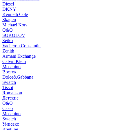
Diesel
DKNY
Kenneth Cole
Skagen
Michael Kors
Q&Q
SOKOLOV
Seiko
Vacheron Constantin
Zenith
Armani Exchange
Calvin Klein
Moschino
Восток
Dolce&Gabbana
Swatch
Tissot
Romanson
Детские
Q&Q
Casio
Moschino
Swatch
Унисекс
Breitling