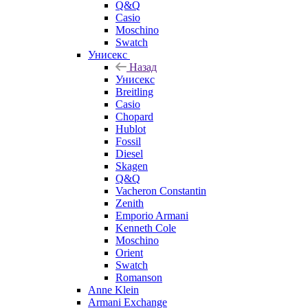
Q&Q
Casio
Moschino
Swatch
Унисекс
Назад
Унисекс
Breitling
Casio
Chopard
Hublot
Fossil
Diesel
Skagen
Q&Q
Vacheron Constantin
Zenith
Emporio Armani
Kenneth Cole
Moschino
Orient
Swatch
Romanson
Anne Klein
Armani Exchange