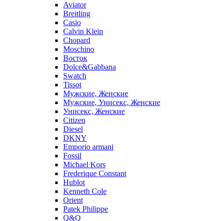
Aviator
Breitling
Casio
Calvin Klein
Chopard
Moschino
Восток
Dolce&Gabbana
Swatch
Tissot
Мужские, Женские
Мужские, Унисекс, Женские
Унисекс, Женские
Citizen
Diesel
DKNY
Emporio armani
Fossil
Michael Kors
Frederique Constant
Hublot
Kenneth Cole
Orient
Patek Philippe
Q&Q