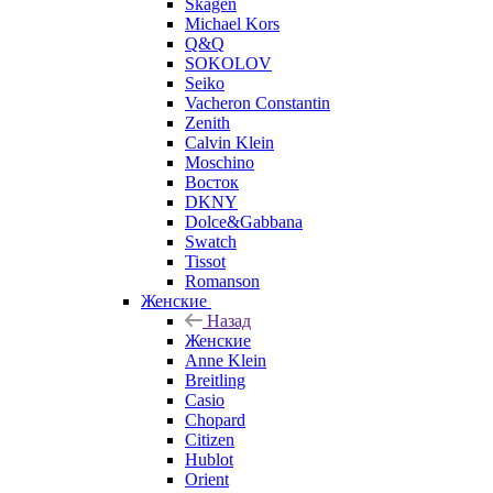
Skagen
Michael Kors
Q&Q
SOKOLOV
Seiko
Vacheron Constantin
Zenith
Calvin Klein
Moschino
Восток
DKNY
Dolce&Gabbana
Swatch
Tissot
Romanson
Женские
Назад
Женские
Anne Klein
Breitling
Casio
Chopard
Citizen
Hublot
Orient