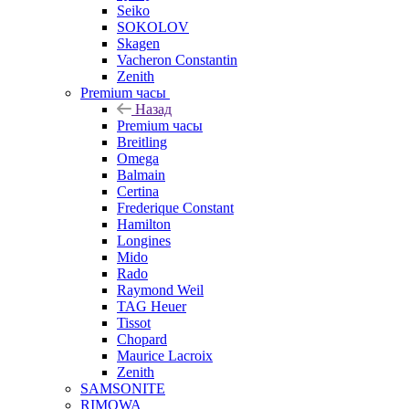
Seiko
SOKOLOV
Skagen
Vacheron Constantin
Zenith
Premium часы
Назад
Premium часы
Breitling
Omega
Balmain
Certina
Frederique Constant
Hamilton
Longines
Mido
Rado
Raymond Weil
TAG Heuer
Tissot
Chopard
Maurice Lacroix
Zenith
SAMSONITE
RIMOWA