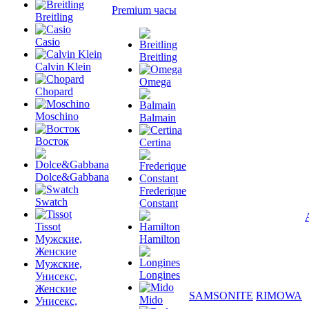
Premium часы
Breitling
Casio
Breitling
Calvin Klein
Omega
Chopard
Moschino
Balmain
Восток
Certina
Dolce&Gabbana
Frederique
Swatch
Constant
Tissot
Мужские,
Hamilton
Женские
Мужские,
Longines
Унисекс,
Женские
SAMSONITE
RIMOWA
Mido
Унисекс,