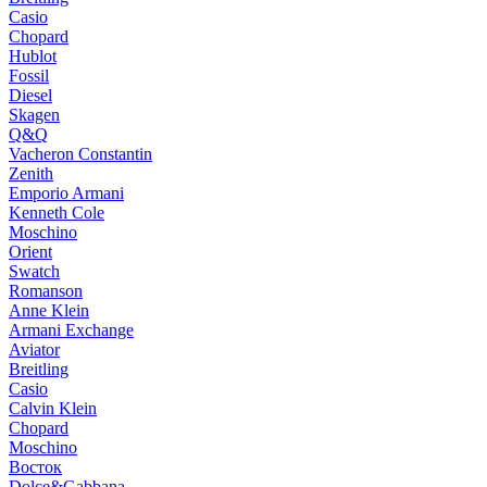
Casio
Chopard
Hublot
Fossil
Diesel
Skagen
Q&Q
Vacheron Constantin
Zenith
Emporio Armani
Kenneth Cole
Moschino
Orient
Swatch
Romanson
Anne Klein
Armani Exchange
Aviator
Breitling
Casio
Calvin Klein
Chopard
Moschino
Восток
Dolce&Gabbana