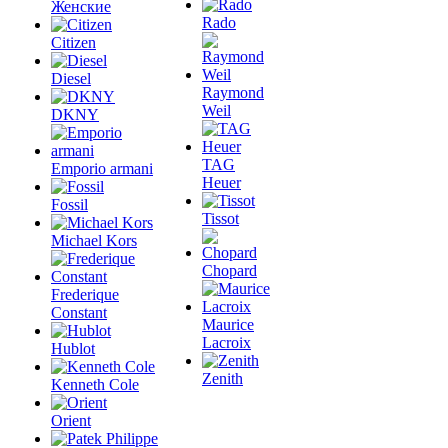
Женские
Rado
Citizen
Diesel
Raymond
Weil
DKNY
TAG
Emporio armani
Heuer
Fossil
Tissot
Michael Kors
Chopard
Frederique
Constant
Maurice
Lacroix
Hublot
Zenith
Kenneth Cole
Orient