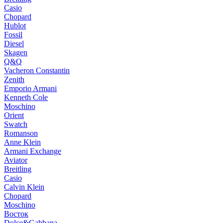
Casio
Chopard
Hublot
Fossil
Diesel
Skagen
Q&Q
Vacheron Constantin
Zenith
Emporio Armani
Kenneth Cole
Moschino
Orient
Swatch
Romanson
Anne Klein
Armani Exchange
Aviator
Breitling
Casio
Calvin Klein
Chopard
Moschino
Восток
Dolce&Gabbana