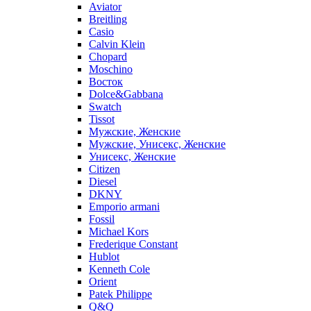
Aviator
Breitling
Casio
Calvin Klein
Chopard
Moschino
Восток
Dolce&Gabbana
Swatch
Tissot
Мужские, Женские
Мужские, Унисекс, Женские
Унисекс, Женские
Citizen
Diesel
DKNY
Emporio armani
Fossil
Michael Kors
Frederique Constant
Hublot
Kenneth Cole
Orient
Patek Philippe
Q&Q