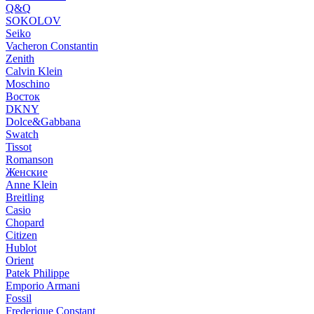
Q&Q
SOKOLOV
Seiko
Vacheron Constantin
Zenith
Calvin Klein
Moschino
Восток
DKNY
Dolce&Gabbana
Swatch
Tissot
Romanson
Женские
Anne Klein
Breitling
Casio
Chopard
Citizen
Hublot
Orient
Patek Philippe
Emporio Armani
Fossil
Frederique Constant