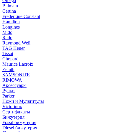
Omega
Balmain
Certina
Frederique Constant
Hamilton
Longines
Mido
Rado
Raymond Weil
TAG Heuer
Tissot
Chopard
Maurice Lacroix
Zenith
SAMSONITE
RIMOWA
Аксессуары
Ручки
Parker
Ножи и Мультитулы
Victorinox
Сертификаты
Бижутерия
Fossil бижутерия
Diesel бижутерия