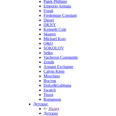
Patek Philippe
Emporio Armani
Fossil
Frederique Constant
Diesel
DKNY
Kenneth Cole
Skagen
Michael Kors
Q&Q
SOKOLOV
Seiko
Vacheron Constantin
Zenith
Armani Exchange
Calvin Klein
Moschino
Восток
Dolce&Gabbana
Swatch
Tissot
Romanson
Детские
Назад
Детские