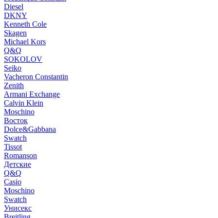
Diesel
DKNY
Kenneth Cole
Skagen
Michael Kors
Q&Q
SOKOLOV
Seiko
Vacheron Constantin
Zenith
Armani Exchange
Calvin Klein
Moschino
Восток
Dolce&Gabbana
Swatch
Tissot
Romanson
Детские
Q&Q
Casio
Moschino
Swatch
Унисекс
Breitling