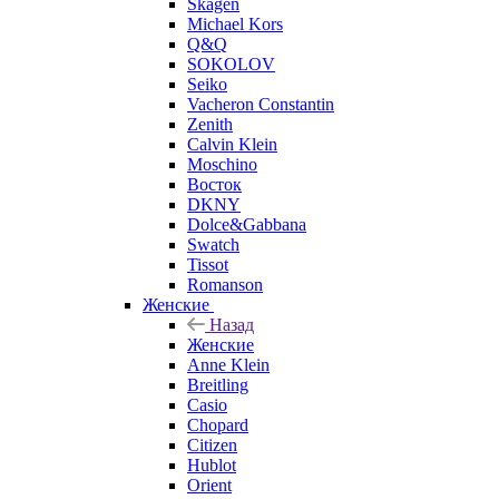
Skagen
Michael Kors
Q&Q
SOKOLOV
Seiko
Vacheron Constantin
Zenith
Calvin Klein
Moschino
Восток
DKNY
Dolce&Gabbana
Swatch
Tissot
Romanson
Женские
Назад
Женские
Anne Klein
Breitling
Casio
Chopard
Citizen
Hublot
Orient