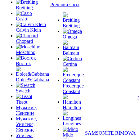
Premium часы
Breitling
Casio
Breitling
Calvin Klein
Omega
Chopard
Moschino
Balmain
Восток
Certina
Dolce&Gabbana
Frederique
Swatch
Constant
Tissot
Мужские,
Hamilton
Женские
Мужские,
Longines
Унисекс,
Женские
SAMSONITE
RIMOWA
Mido
Унисекс,