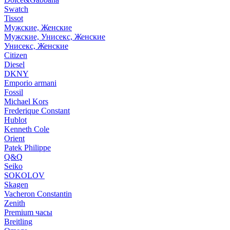
Swatch
Tissot
Мужские, Женские
Мужские, Унисекс, Женские
Унисекс, Женские
Citizen
Diesel
DKNY
Emporio armani
Fossil
Michael Kors
Frederique Constant
Hublot
Kenneth Cole
Orient
Patek Philippe
Q&Q
Seiko
SOKOLOV
Skagen
Vacheron Constantin
Zenith
Premium часы
Breitling