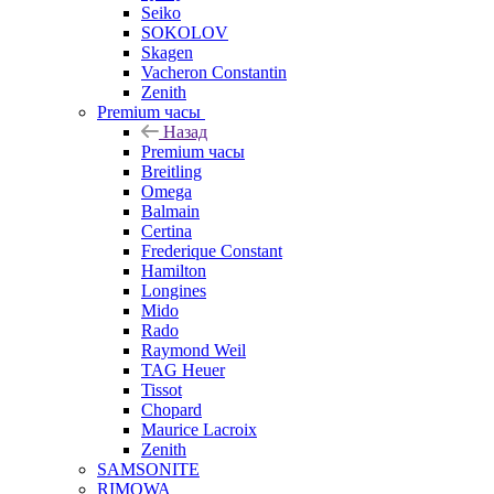
Seiko
SOKOLOV
Skagen
Vacheron Constantin
Zenith
Premium часы
Назад
Premium часы
Breitling
Omega
Balmain
Certina
Frederique Constant
Hamilton
Longines
Mido
Rado
Raymond Weil
TAG Heuer
Tissot
Chopard
Maurice Lacroix
Zenith
SAMSONITE
RIMOWA