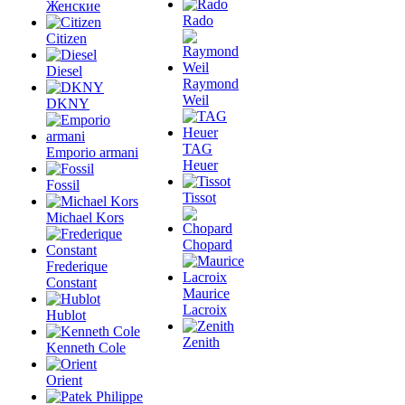
Женские
Rado
Citizen
Diesel
Raymond
Weil
DKNY
TAG
Emporio armani
Heuer
Fossil
Tissot
Michael Kors
Chopard
Frederique
Constant
Maurice
Lacroix
Hublot
Zenith
Kenneth Cole
Orient