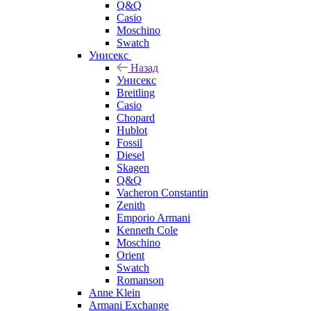
Q&Q
Casio
Moschino
Swatch
Унисекс
Назад
Унисекс
Breitling
Casio
Chopard
Hublot
Fossil
Diesel
Skagen
Q&Q
Vacheron Constantin
Zenith
Emporio Armani
Kenneth Cole
Moschino
Orient
Swatch
Romanson
Anne Klein
Armani Exchange