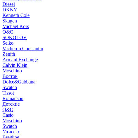
Diesel
DKNY
Kenneth Cole
Skagen
Michael Kors
Q&Q
SOKOLOV
Seiko
Vacheron Constantin
Zenith
Armani Exchange
Calvin Klein
Moschino
Восток
Dolce&Gabbana
Swatch
Tissot
Romanson
Детские
Q&Q
Casio
Moschino
Swatch
Унисекс
Breitling