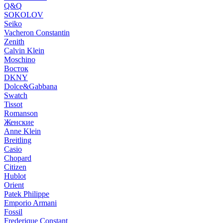
Q&Q
SOKOLOV
Seiko
Vacheron Constantin
Zenith
Calvin Klein
Moschino
Восток
DKNY
Dolce&Gabbana
Swatch
Tissot
Romanson
Женские
Anne Klein
Breitling
Casio
Chopard
Citizen
Hublot
Orient
Patek Philippe
Emporio Armani
Fossil
Frederique Constant