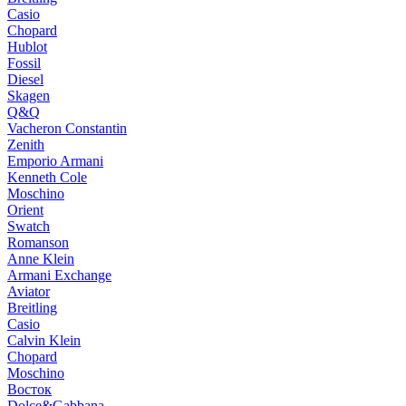
Casio
Chopard
Hublot
Fossil
Diesel
Skagen
Q&Q
Vacheron Constantin
Zenith
Emporio Armani
Kenneth Cole
Moschino
Orient
Swatch
Romanson
Anne Klein
Armani Exchange
Aviator
Breitling
Casio
Calvin Klein
Chopard
Moschino
Восток
Dolce&Gabbana