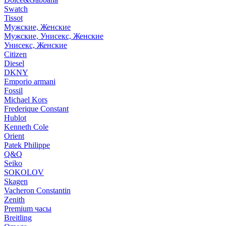
Swatch
Tissot
Мужские, Женские
Мужские, Унисекс, Женские
Унисекс, Женские
Citizen
Diesel
DKNY
Emporio armani
Fossil
Michael Kors
Frederique Constant
Hublot
Kenneth Cole
Orient
Patek Philippe
Q&Q
Seiko
SOKOLOV
Skagen
Vacheron Constantin
Zenith
Premium часы
Breitling