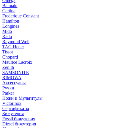
Omega
Balmain
Certina
Frederique Constant
Hamilton
Longines
Mido
Rado
Raymond Weil
TAG Heuer
Tissot
Chopard
Maurice Lacroix
Zenith
SAMSONITE
RIMOWA
Аксессуары
Ручки
Parker
Ножи и Мультитулы
Victorinox
Сертификаты
Бижутерия
Fossil бижутерия
Diesel бижутерия