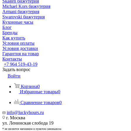
Skagen бижутерия
Michael Kors бижутерия
Armani бижутерия
Swarovski бижутерия
Кухонные часы
Блог
Бренды
Как купить
Условия оплаты
Условия доставки
Гарантия на товар
Контакты
+7 964 519-43-19
Задать вопрос
Войти
Корзина
0
Избранные товары
0
Сравнение товаров
0
info@luckyhours.ru
г. Москва
ул. Ленинская слобода 19
* не является магазином и пунктом самовывоза