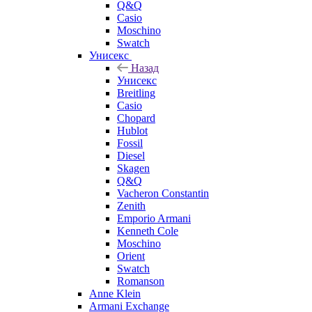
Q&Q
Casio
Moschino
Swatch
Унисекс
Назад
Унисекс
Breitling
Casio
Chopard
Hublot
Fossil
Diesel
Skagen
Q&Q
Vacheron Constantin
Zenith
Emporio Armani
Kenneth Cole
Moschino
Orient
Swatch
Romanson
Anne Klein
Armani Exchange