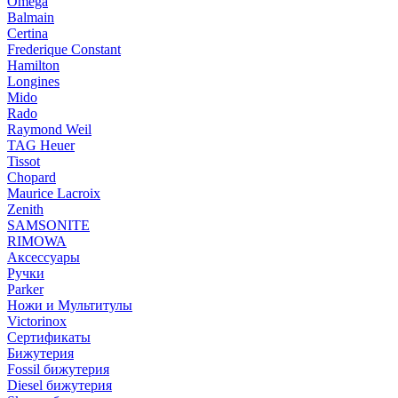
Omega
Balmain
Certina
Frederique Constant
Hamilton
Longines
Mido
Rado
Raymond Weil
TAG Heuer
Tissot
Chopard
Maurice Lacroix
Zenith
SAMSONITE
RIMOWA
Аксессуары
Ручки
Parker
Ножи и Мультитулы
Victorinox
Сертификаты
Бижутерия
Fossil бижутерия
Diesel бижутерия