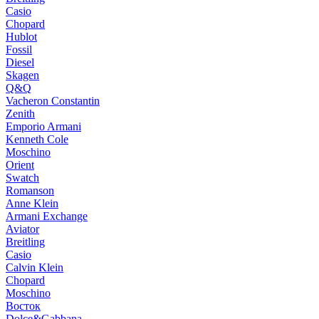
Casio
Chopard
Hublot
Fossil
Diesel
Skagen
Q&Q
Vacheron Constantin
Zenith
Emporio Armani
Kenneth Cole
Moschino
Orient
Swatch
Romanson
Anne Klein
Armani Exchange
Aviator
Breitling
Casio
Calvin Klein
Chopard
Moschino
Восток
Dolce&Gabbana