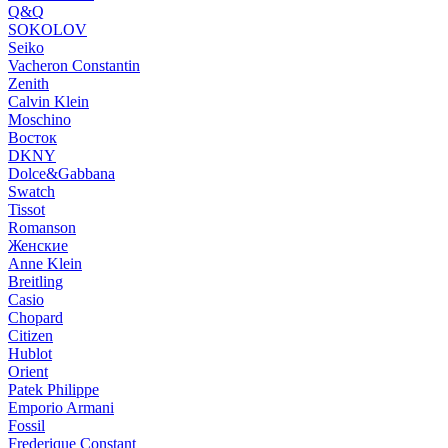
Q&Q
SOKOLOV
Seiko
Vacheron Constantin
Zenith
Calvin Klein
Moschino
Восток
DKNY
Dolce&Gabbana
Swatch
Tissot
Romanson
Женские
Anne Klein
Breitling
Casio
Chopard
Citizen
Hublot
Orient
Patek Philippe
Emporio Armani
Fossil
Frederique Constant