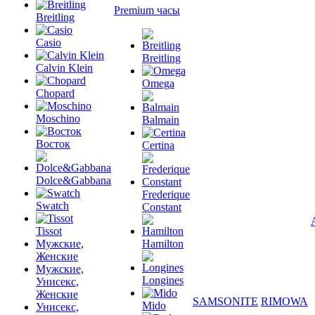
Premium часы
Breitling
Casio
Breitling
Calvin Klein
Omega
Chopard
Moschino
Balmain
Восток
Certina
Dolce&Gabbana
Frederique
Swatch
Constant
Tissot
Мужские,
Hamilton
Женские
Мужские,
Longines
Унисекс,
Женские
SAMSONITE
RIMOWA
Mido
Унисекс,