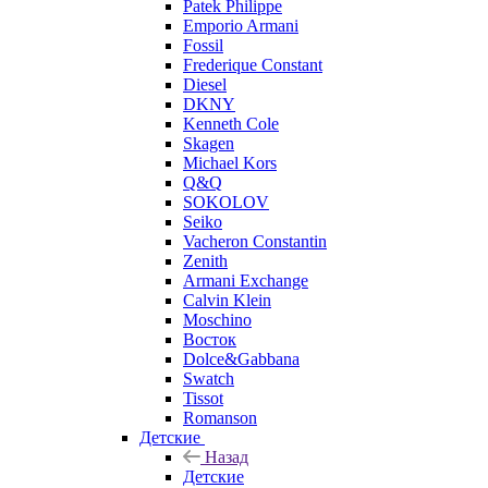
Patek Philippe
Emporio Armani
Fossil
Frederique Constant
Diesel
DKNY
Kenneth Cole
Skagen
Michael Kors
Q&Q
SOKOLOV
Seiko
Vacheron Constantin
Zenith
Armani Exchange
Calvin Klein
Moschino
Восток
Dolce&Gabbana
Swatch
Tissot
Romanson
Детские
Назад
Детские