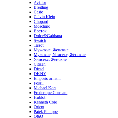
Aviator
Breitling
Casio
Calvin Klein
Chopard
Moschino
Восток
Dolce&Gabbana
Swatch
Tissot
Мужские, Женские
Мужские, Унисекс, Женские
Унисекс, Женские
Citizen
Diesel
DKNY
Emporio armani
Fossil
Michael Kors
Frederique Constant
Hublot
Kenneth Cole
Orient
Patek Philippe
Q&Q