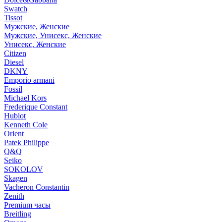
Swatch
Tissot
Мужские, Женские
Мужские, Унисекс, Женские
Унисекс, Женские
Citizen
Diesel
DKNY
Emporio armani
Fossil
Michael Kors
Frederique Constant
Hublot
Kenneth Cole
Orient
Patek Philippe
Q&Q
Seiko
SOKOLOV
Skagen
Vacheron Constantin
Zenith
Premium часы
Breitling