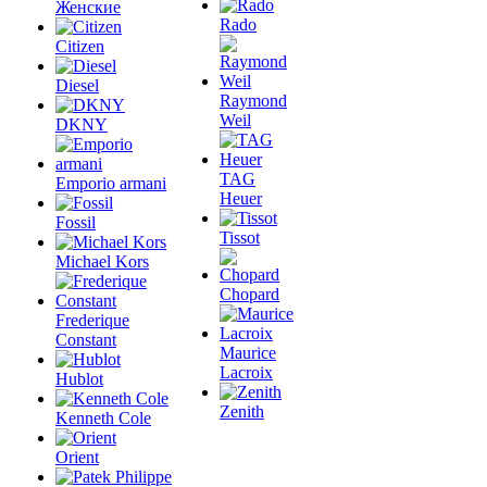
Женские
Rado
Citizen
Diesel
Raymond
Weil
DKNY
TAG
Emporio armani
Heuer
Fossil
Tissot
Michael Kors
Chopard
Frederique
Constant
Maurice
Lacroix
Hublot
Zenith
Kenneth Cole
Orient