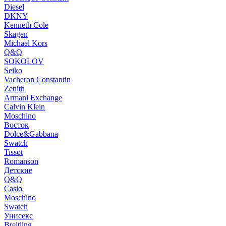
Diesel
DKNY
Kenneth Cole
Skagen
Michael Kors
Q&Q
SOKOLOV
Seiko
Vacheron Constantin
Zenith
Armani Exchange
Calvin Klein
Moschino
Восток
Dolce&Gabbana
Swatch
Tissot
Romanson
Детские
Q&Q
Casio
Moschino
Swatch
Унисекс
Breitling