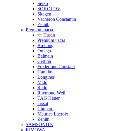
Seiko
SOKOLOV
Skagen
Vacheron Constantin
Zenith
Premium часы
Назад
Premium часы
Breitling
Omega
Balmain
Certina
Frederique Constant
Hamilton
Longines
Mido
Rado
Raymond Weil
TAG Heuer
Tissot
Chopard
Maurice Lacroix
Zenith
SAMSONITE
RIMOWA