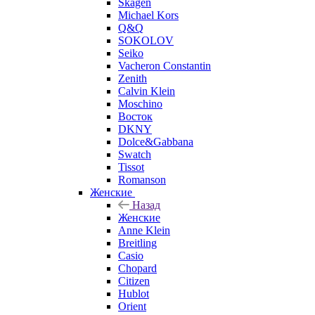
Skagen
Michael Kors
Q&Q
SOKOLOV
Seiko
Vacheron Constantin
Zenith
Calvin Klein
Moschino
Восток
DKNY
Dolce&Gabbana
Swatch
Tissot
Romanson
Женские
Назад
Женские
Anne Klein
Breitling
Casio
Chopard
Citizen
Hublot
Orient