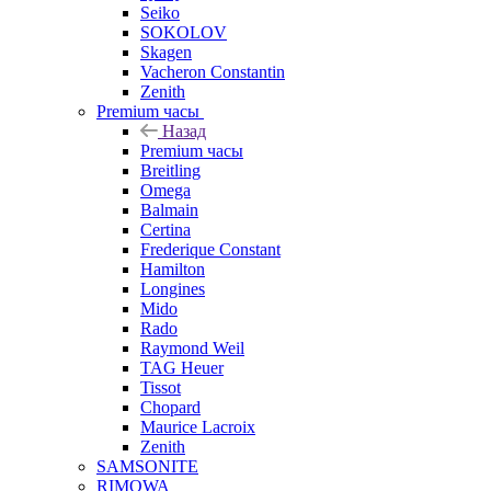
Seiko
SOKOLOV
Skagen
Vacheron Constantin
Zenith
Premium часы
Назад
Premium часы
Breitling
Omega
Balmain
Certina
Frederique Constant
Hamilton
Longines
Mido
Rado
Raymond Weil
TAG Heuer
Tissot
Chopard
Maurice Lacroix
Zenith
SAMSONITE
RIMOWA