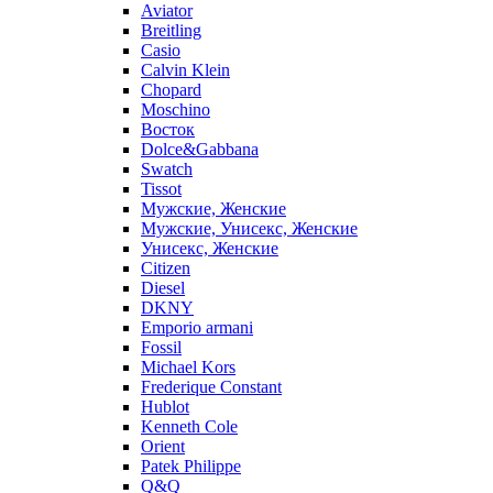
Aviator
Breitling
Casio
Calvin Klein
Chopard
Moschino
Восток
Dolce&Gabbana
Swatch
Tissot
Мужские, Женские
Мужские, Унисекс, Женские
Унисекс, Женские
Citizen
Diesel
DKNY
Emporio armani
Fossil
Michael Kors
Frederique Constant
Hublot
Kenneth Cole
Orient
Patek Philippe
Q&Q