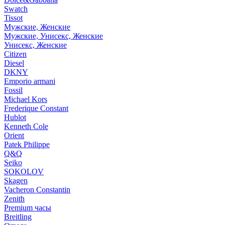
Swatch
Tissot
Мужские, Женские
Мужские, Унисекс, Женские
Унисекс, Женские
Citizen
Diesel
DKNY
Emporio armani
Fossil
Michael Kors
Frederique Constant
Hublot
Kenneth Cole
Orient
Patek Philippe
Q&Q
Seiko
SOKOLOV
Skagen
Vacheron Constantin
Zenith
Premium часы
Breitling