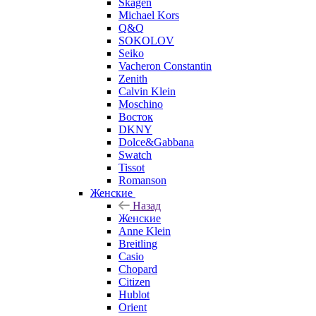
Skagen
Michael Kors
Q&Q
SOKOLOV
Seiko
Vacheron Constantin
Zenith
Calvin Klein
Moschino
Восток
DKNY
Dolce&Gabbana
Swatch
Tissot
Romanson
Женские
Назад
Женские
Anne Klein
Breitling
Casio
Chopard
Citizen
Hublot
Orient