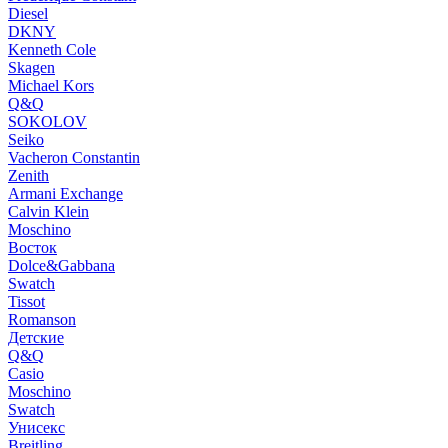
Diesel
DKNY
Kenneth Cole
Skagen
Michael Kors
Q&Q
SOKOLOV
Seiko
Vacheron Constantin
Zenith
Armani Exchange
Calvin Klein
Moschino
Восток
Dolce&Gabbana
Swatch
Tissot
Romanson
Детские
Q&Q
Casio
Moschino
Swatch
Унисекс
Breitling