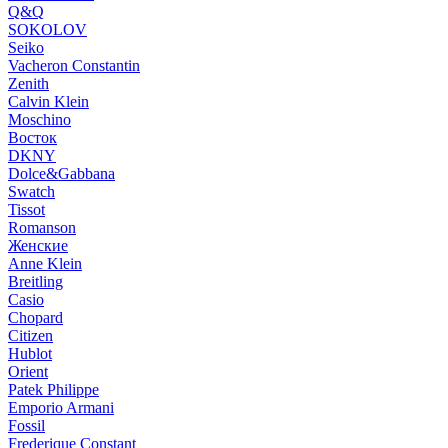
Q&Q
SOKOLOV
Seiko
Vacheron Constantin
Zenith
Calvin Klein
Moschino
Восток
DKNY
Dolce&Gabbana
Swatch
Tissot
Romanson
Женские
Anne Klein
Breitling
Casio
Chopard
Citizen
Hublot
Orient
Patek Philippe
Emporio Armani
Fossil
Frederique Constant