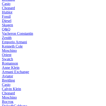
Casio
Chopard
Hublot
Fossil
Diesel
Skagen
Q&Q
Vacheron Constantin
Zenith
Emporio Armani
Kenneth Cole
Moschino
Orient
Swatch
Romanson
Anne Klein
Armani Exchange
Aviator
Breitling
Casio
Calvin Klein
Chopard
Moschino
Восток
Dolce&Gabbana