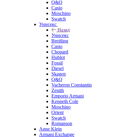
Q&Q
Casio
Moschino
Swatch
Унисекс
Назад
Унисекс
Breitling
Casio
Chopard
Hublot
Fossil
Diesel
Skagen
Q&Q
Vacheron Constantin
Zenith
Emporio Armani
Kenneth Cole
Moschino
Orient
Swatch
Romanson
Anne Klein
Armani Exchange