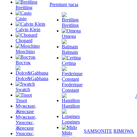
Premium часы
Breitling
Casio
Breitling
Calvin Klein
Omega
Chopard
Moschino
Balmain
Восток
Certina
Dolce&Gabbana
Frederique
Swatch
Constant
Tissot
Мужские,
Hamilton
Женские
Мужские,
Longines
Унисекс,
Женские
SAMSONITE
RIMOWA
Mido
Унисекс,