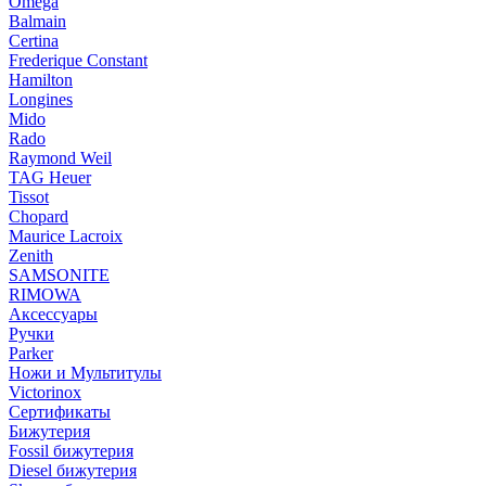
Omega
Balmain
Certina
Frederique Constant
Hamilton
Longines
Mido
Rado
Raymond Weil
TAG Heuer
Tissot
Chopard
Maurice Lacroix
Zenith
SAMSONITE
RIMOWA
Аксессуары
Ручки
Parker
Ножи и Мультитулы
Victorinox
Сертификаты
Бижутерия
Fossil бижутерия
Diesel бижутерия