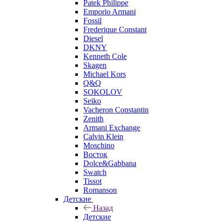
Patek Philippe
Emporio Armani
Fossil
Frederique Constant
Diesel
DKNY
Kenneth Cole
Skagen
Michael Kors
Q&Q
SOKOLOV
Seiko
Vacheron Constantin
Zenith
Armani Exchange
Calvin Klein
Moschino
Восток
Dolce&Gabbana
Swatch
Tissot
Romanson
Детские
Назад
Детские