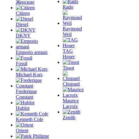
Женские
Rado
Citizen
Diesel
Raymond
Weil
DKNY
TAG
Emporio armani
Heuer
Fossil
Tissot
Michael Kors
Chopard
Frederique
Constant
Maurice
Lacroix
Hublot
Zenith
Kenneth Cole
Orient