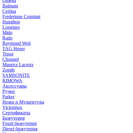
Omega
Balmain
Certina
Frederique Constant
Hamilton
Longines
Mido
Rado
Raymond Weil
TAG Heuer
Tissot
Chopard
Maurice Lacroix
Zenith
SAMSONITE
RIMOWA
Аксессуары
Ручки
Parker
Ножи и Мультитулы
Victorinox
Сертификаты
Бижутерия
Fossil бижутерия
Diesel бижутерия