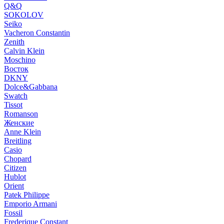
Q&Q
SOKOLOV
Seiko
Vacheron Constantin
Zenith
Calvin Klein
Moschino
Восток
DKNY
Dolce&Gabbana
Swatch
Tissot
Romanson
Женские
Anne Klein
Breitling
Casio
Chopard
Citizen
Hublot
Orient
Patek Philippe
Emporio Armani
Fossil
Frederique Constant