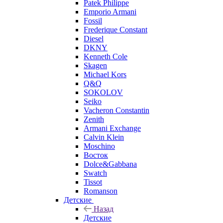
Patek Philippe
Emporio Armani
Fossil
Frederique Constant
Diesel
DKNY
Kenneth Cole
Skagen
Michael Kors
Q&Q
SOKOLOV
Seiko
Vacheron Constantin
Zenith
Armani Exchange
Calvin Klein
Moschino
Восток
Dolce&Gabbana
Swatch
Tissot
Romanson
Детские
Назад
Детские