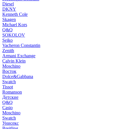
Diesel
DKNY
Kenneth Cole
Skagen
Michael Kors
Q&Q
SOKOLOV
Seiko
Vacheron Constantin
Zenith
Armani Exchange
Calvin Klein
Moschino
Восток
Dolce&Gabbana
Swatch
Tissot
Romanson
Детские
Q&Q
Casio
Moschino
Swatch
Унисекс
Breitling