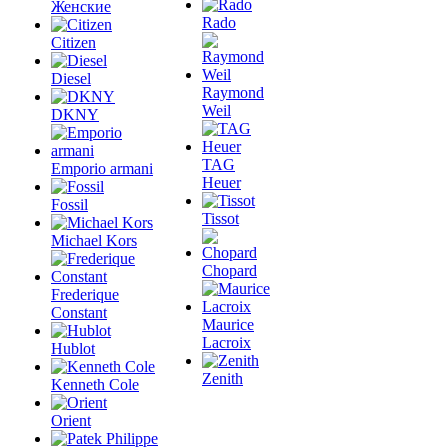
Женские
Rado
Citizen
Diesel
Raymond
Weil
DKNY
TAG
Emporio armani
Heuer
Fossil
Tissot
Michael Kors
Chopard
Frederique
Constant
Maurice
Lacroix
Hublot
Zenith
Kenneth Cole
Orient