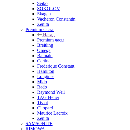
Seiko
SOKOLOV
Skagen
Vacheron Constantin
Zenith
Premium часы
Назад
Premium часы
Breitling
Omega
Balmain
Certina
Frederique Constant
Hamilton
Longines
Mido
Rado
Raymond Weil
TAG Heuer
Tissot
Chopard
Maurice Lacroix
Zenith
SAMSONITE
RIMOWA