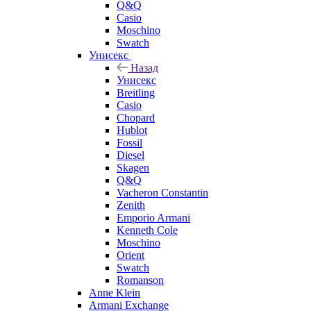
Q&Q
Casio
Moschino
Swatch
Унисекс
Назад
Унисекс
Breitling
Casio
Chopard
Hublot
Fossil
Diesel
Skagen
Q&Q
Vacheron Constantin
Zenith
Emporio Armani
Kenneth Cole
Moschino
Orient
Swatch
Romanson
Anne Klein
Armani Exchange