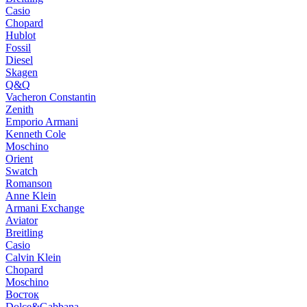
Casio
Chopard
Hublot
Fossil
Diesel
Skagen
Q&Q
Vacheron Constantin
Zenith
Emporio Armani
Kenneth Cole
Moschino
Orient
Swatch
Romanson
Anne Klein
Armani Exchange
Aviator
Breitling
Casio
Calvin Klein
Chopard
Moschino
Восток
Dolce&Gabbana