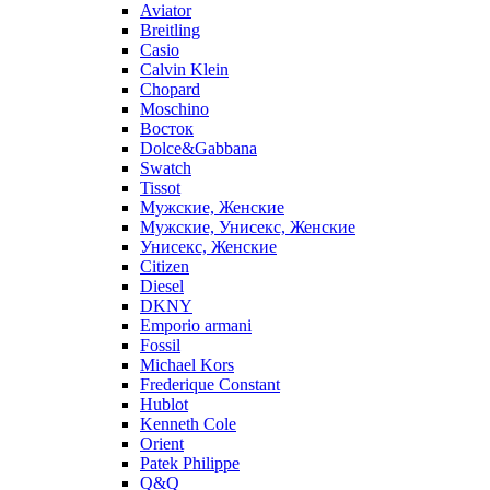
Aviator
Breitling
Casio
Calvin Klein
Chopard
Moschino
Восток
Dolce&Gabbana
Swatch
Tissot
Мужские, Женские
Мужские, Унисекс, Женские
Унисекс, Женские
Citizen
Diesel
DKNY
Emporio armani
Fossil
Michael Kors
Frederique Constant
Hublot
Kenneth Cole
Orient
Patek Philippe
Q&Q