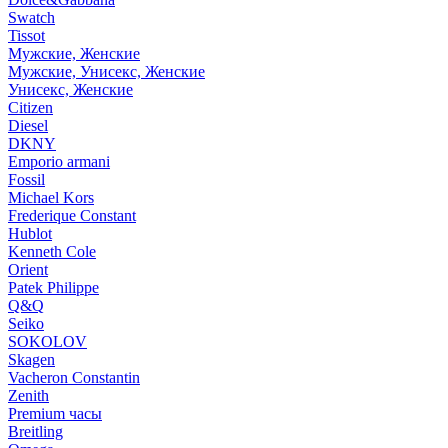
Swatch
Tissot
Мужские, Женские
Мужские, Унисекс, Женские
Унисекс, Женские
Citizen
Diesel
DKNY
Emporio armani
Fossil
Michael Kors
Frederique Constant
Hublot
Kenneth Cole
Orient
Patek Philippe
Q&Q
Seiko
SOKOLOV
Skagen
Vacheron Constantin
Zenith
Premium часы
Breitling