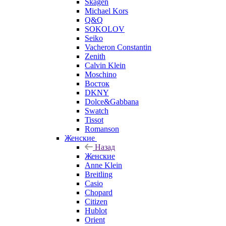
Skagen
Michael Kors
Q&Q
SOKOLOV
Seiko
Vacheron Constantin
Zenith
Calvin Klein
Moschino
Восток
DKNY
Dolce&Gabbana
Swatch
Tissot
Romanson
Женские
Назад
Женские
Anne Klein
Breitling
Casio
Chopard
Citizen
Hublot
Orient