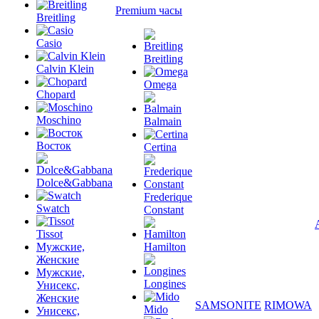
Premium часы
Breitling
Casio
Breitling
Calvin Klein
Omega
Chopard
Moschino
Balmain
Восток
Certina
Dolce&Gabbana
Frederique
Swatch
Constant
Tissot
Мужские,
Hamilton
Женские
Мужские,
Longines
Унисекс,
Женские
SAMSONITE
RIMOWA
Mido
Унисекс,