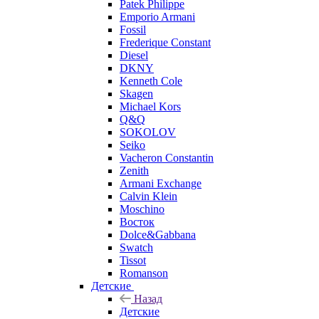
Patek Philippe
Emporio Armani
Fossil
Frederique Constant
Diesel
DKNY
Kenneth Cole
Skagen
Michael Kors
Q&Q
SOKOLOV
Seiko
Vacheron Constantin
Zenith
Armani Exchange
Calvin Klein
Moschino
Восток
Dolce&Gabbana
Swatch
Tissot
Romanson
Детские
Назад
Детские