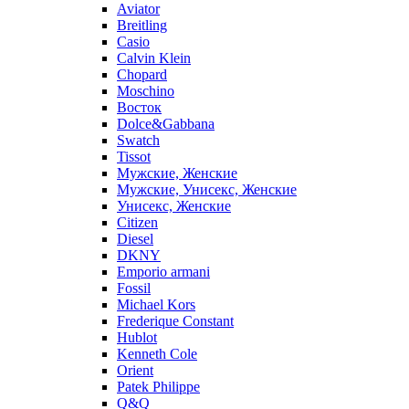
Aviator
Breitling
Casio
Calvin Klein
Chopard
Moschino
Восток
Dolce&Gabbana
Swatch
Tissot
Мужские, Женские
Мужские, Унисекс, Женские
Унисекс, Женские
Citizen
Diesel
DKNY
Emporio armani
Fossil
Michael Kors
Frederique Constant
Hublot
Kenneth Cole
Orient
Patek Philippe
Q&Q