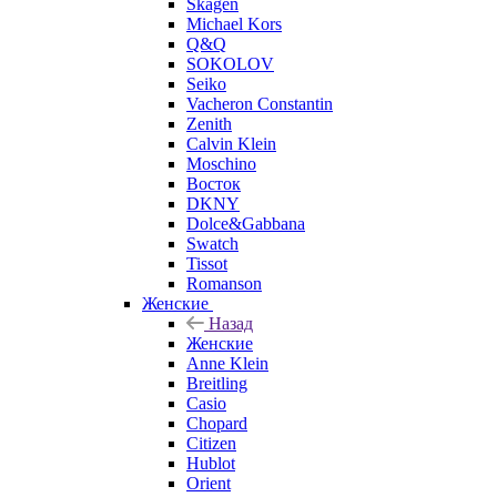
Skagen
Michael Kors
Q&Q
SOKOLOV
Seiko
Vacheron Constantin
Zenith
Calvin Klein
Moschino
Восток
DKNY
Dolce&Gabbana
Swatch
Tissot
Romanson
Женские
Назад
Женские
Anne Klein
Breitling
Casio
Chopard
Citizen
Hublot
Orient