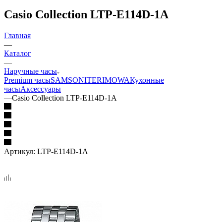
Casio Collection LTP-E114D-1A
Главная
—
Каталог
—
Наручные часы
Premium часы
SAMSONITE
RIMOWA
Кухонные
часы
Аксессуары
—
Casio Collection LTP-E114D-1A
Артикул:
LTP-E114D-1A