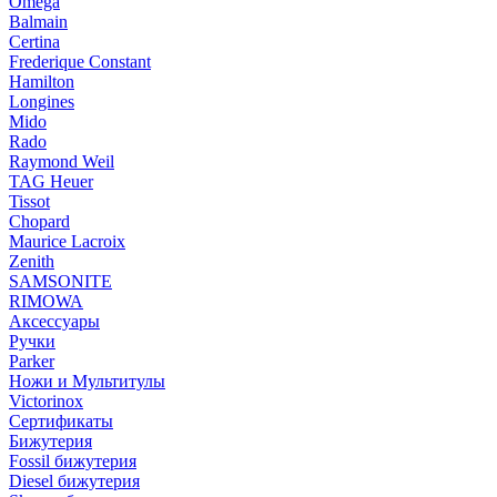
Omega
Balmain
Certina
Frederique Constant
Hamilton
Longines
Mido
Rado
Raymond Weil
TAG Heuer
Tissot
Chopard
Maurice Lacroix
Zenith
SAMSONITE
RIMOWA
Аксессуары
Ручки
Parker
Ножи и Мультитулы
Victorinox
Сертификаты
Бижутерия
Fossil бижутерия
Diesel бижутерия