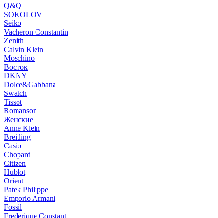
Q&Q
SOKOLOV
Seiko
Vacheron Constantin
Zenith
Calvin Klein
Moschino
Восток
DKNY
Dolce&Gabbana
Swatch
Tissot
Romanson
Женские
Anne Klein
Breitling
Casio
Chopard
Citizen
Hublot
Orient
Patek Philippe
Emporio Armani
Fossil
Frederique Constant