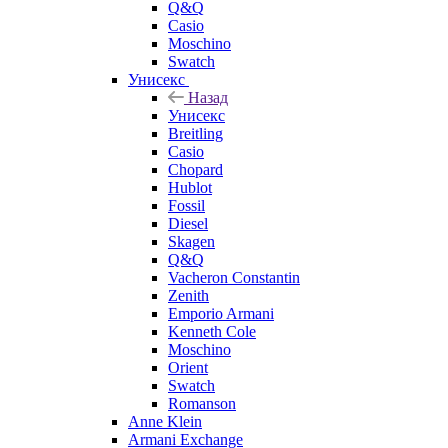
Q&Q
Casio
Moschino
Swatch
Унисекс
Назад
Унисекс
Breitling
Casio
Chopard
Hublot
Fossil
Diesel
Skagen
Q&Q
Vacheron Constantin
Zenith
Emporio Armani
Kenneth Cole
Moschino
Orient
Swatch
Romanson
Anne Klein
Armani Exchange