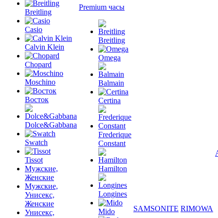
Premium часы
Breitling
Casio
Breitling
Calvin Klein
Omega
Chopard
Moschino
Balmain
Восток
Certina
Dolce&Gabbana
Frederique
Swatch
Constant
Tissot
Мужские,
Hamilton
Женские
Мужские,
Longines
Унисекс,
Женские
SAMSONITE
RIMOWA
Mido
Унисекс,