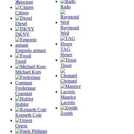
Женские
Rado
Citizen
Diesel
Raymond
Weil
DKNY
TAG
Emporio armani
Heuer
Fossil
Tissot
Michael Kors
Chopard
Frederique
Constant
Maurice
Lacroix
Hublot
Zenith
Kenneth Cole
Orient