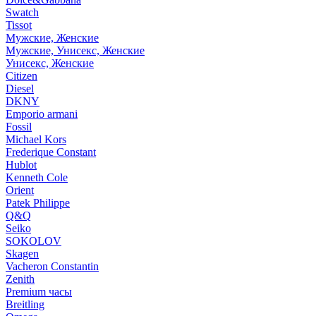
Swatch
Tissot
Мужские, Женские
Мужские, Унисекс, Женские
Унисекс, Женские
Citizen
Diesel
DKNY
Emporio armani
Fossil
Michael Kors
Frederique Constant
Hublot
Kenneth Cole
Orient
Patek Philippe
Q&Q
Seiko
SOKOLOV
Skagen
Vacheron Constantin
Zenith
Premium часы
Breitling