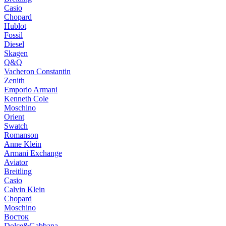
Casio
Chopard
Hublot
Fossil
Diesel
Skagen
Q&Q
Vacheron Constantin
Zenith
Emporio Armani
Kenneth Cole
Moschino
Orient
Swatch
Romanson
Anne Klein
Armani Exchange
Aviator
Breitling
Casio
Calvin Klein
Chopard
Moschino
Восток
Dolce&Gabbana