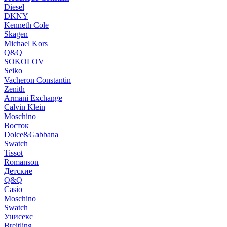
Diesel
DKNY
Kenneth Cole
Skagen
Michael Kors
Q&Q
SOKOLOV
Seiko
Vacheron Constantin
Zenith
Armani Exchange
Calvin Klein
Moschino
Восток
Dolce&Gabbana
Swatch
Tissot
Romanson
Детские
Q&Q
Casio
Moschino
Swatch
Унисекс
Breitling