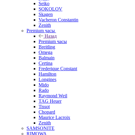
Seiko
SOKOLOV
Skagen
Vacheron Constantin
Zenith
Premium часы
Назад
Premium часы
Breitling
Omega
Balmain
Certina
Frederique Constant
Hamilton
Longines
Mido
Rado
Raymond Weil
TAG Heuer
Tissot
Chopard
Maurice Lacroix
Zenith
SAMSONITE
RIMOWA