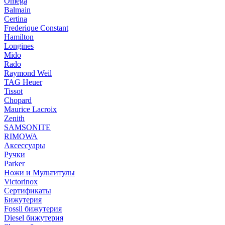
Omega
Balmain
Certina
Frederique Constant
Hamilton
Longines
Mido
Rado
Raymond Weil
TAG Heuer
Tissot
Chopard
Maurice Lacroix
Zenith
SAMSONITE
RIMOWA
Аксессуары
Ручки
Parker
Ножи и Мультитулы
Victorinox
Сертификаты
Бижутерия
Fossil бижутерия
Diesel бижутерия