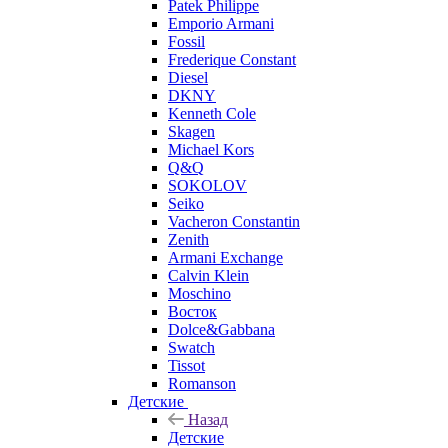
Patek Philippe
Emporio Armani
Fossil
Frederique Constant
Diesel
DKNY
Kenneth Cole
Skagen
Michael Kors
Q&Q
SOKOLOV
Seiko
Vacheron Constantin
Zenith
Armani Exchange
Calvin Klein
Moschino
Восток
Dolce&Gabbana
Swatch
Tissot
Romanson
Детские
Назад
Детские