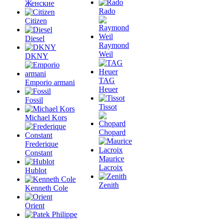
Женские
Rado
Citizen
Diesel
Raymond
Weil
DKNY
TAG
Emporio armani
Heuer
Fossil
Tissot
Michael Kors
Chopard
Frederique
Constant
Maurice
Lacroix
Hublot
Zenith
Kenneth Cole
Orient