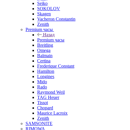
Seiko
SOKOLOV
Skagen
Vacheron Constantin
Zenith
Premium часы
Назад
Premium часы
Breitling
Omega
Balmain
Certina
Frederique Constant
Hamilton
Longines
Mido
Rado
Raymond Weil
TAG Heuer
Tissot
Chopard
Maurice Lacroix
Zenith
SAMSONITE
RIMOWA