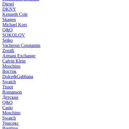
Diesel
DKNY
Kenneth Cole
Skagen
Michael Kors
Q&Q
SOKOLOV
Seiko
Vacheron Constantin
Zenith
Armani Exchange
Calvin Klein
Moschino
Восток
Dolce&Gabbana
Swatch
Tissot
Romanson
Детские
Q&Q
Casio
Moschino
Swatch
Унисекс
Breitling