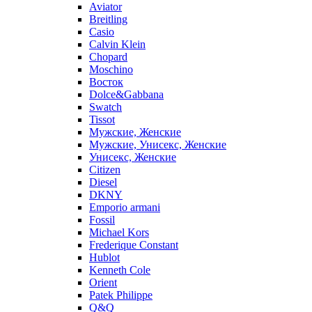
Aviator
Breitling
Casio
Calvin Klein
Chopard
Moschino
Восток
Dolce&Gabbana
Swatch
Tissot
Мужские, Женские
Мужские, Унисекс, Женские
Унисекс, Женские
Citizen
Diesel
DKNY
Emporio armani
Fossil
Michael Kors
Frederique Constant
Hublot
Kenneth Cole
Orient
Patek Philippe
Q&Q