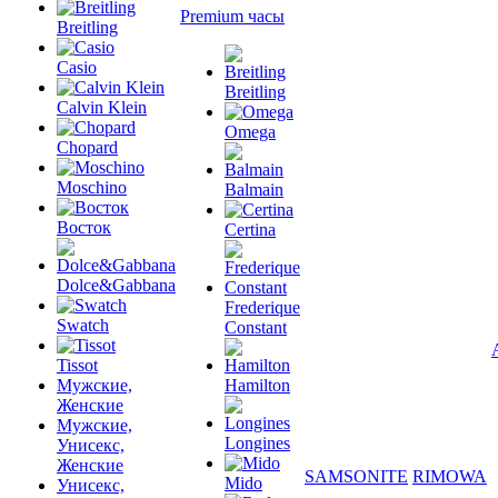
Premium часы
Breitling
Casio
Breitling
Calvin Klein
Omega
Chopard
Moschino
Balmain
Восток
Certina
Dolce&Gabbana
Frederique
Swatch
Constant
Tissot
Мужские,
Hamilton
Женские
Мужские,
Longines
Унисекс,
Женские
SAMSONITE
RIMOWA
Mido
Унисекс,