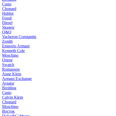
Casio
Chopard
Hublot
Fossil
Diesel
Skagen
Q&Q
Vacheron Constantin
Zenith
Emporio Armani
Kenneth Cole
Moschino
Orient
Swatch
Romanson
Anne Klein
Armani Exchange
Aviator
Breitling
Casio
Calvin Klein
Chopard
Moschino
Восток
Dolce&Gabbana