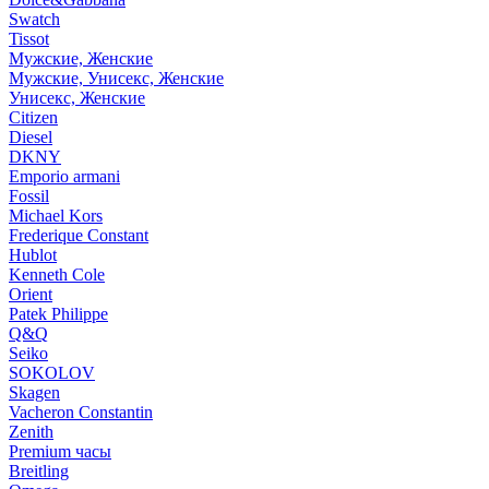
Swatch
Tissot
Мужские, Женские
Мужские, Унисекс, Женские
Унисекс, Женские
Citizen
Diesel
DKNY
Emporio armani
Fossil
Michael Kors
Frederique Constant
Hublot
Kenneth Cole
Orient
Patek Philippe
Q&Q
Seiko
SOKOLOV
Skagen
Vacheron Constantin
Zenith
Premium часы
Breitling