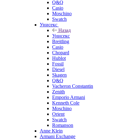
Q&Q
Casio
Moschino
Swatch
Унисекс
Назад
Унисекс
Breitling
Casio
Chopard
Hublot
Fossil
Diesel
Skagen
Q&Q
Vacheron Constantin
Zenith
Emporio Armani
Kenneth Cole
Moschino
Orient
Swatch
Romanson
Anne Klein
Armani Exchange