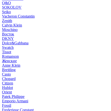
Q&Q
SOKOLOV
Seiko
Vacheron Constantin
Zenith
Calvin Klein
Moschino
Восток
DKNY
Dolce&Gabbana
Swatch
Tissot
Romanson
Женские
Anne Klein
Breitling
Casio
Chopard
Citizen
Hublot
Orient
Patek Philippe
Emporio Armani
Fossil
Frederique Constant