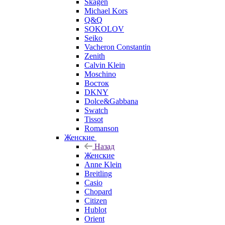
Skagen
Michael Kors
Q&Q
SOKOLOV
Seiko
Vacheron Constantin
Zenith
Calvin Klein
Moschino
Восток
DKNY
Dolce&Gabbana
Swatch
Tissot
Romanson
Женские
Назад
Женские
Anne Klein
Breitling
Casio
Chopard
Citizen
Hublot
Orient