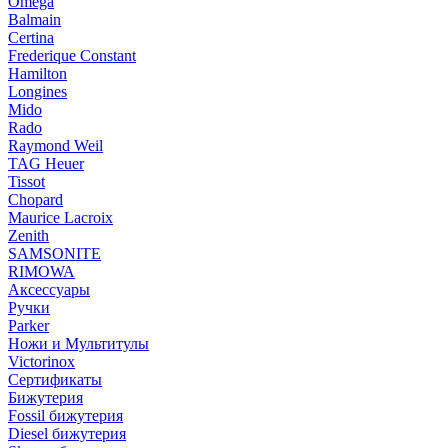
Omega
Balmain
Certina
Frederique Constant
Hamilton
Longines
Mido
Rado
Raymond Weil
TAG Heuer
Tissot
Chopard
Maurice Lacroix
Zenith
SAMSONITE
RIMOWA
Аксессуары
Ручки
Parker
Ножи и Мультитулы
Victorinox
Сертификаты
Бижутерия
Fossil бижутерия
Diesel бижутерия