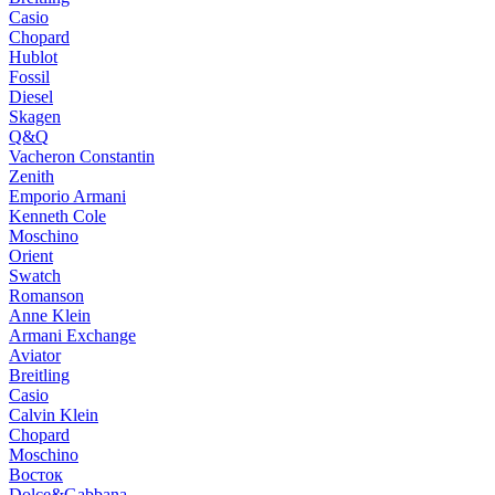
Casio
Chopard
Hublot
Fossil
Diesel
Skagen
Q&Q
Vacheron Constantin
Zenith
Emporio Armani
Kenneth Cole
Moschino
Orient
Swatch
Romanson
Anne Klein
Armani Exchange
Aviator
Breitling
Casio
Calvin Klein
Chopard
Moschino
Восток
Dolce&Gabbana