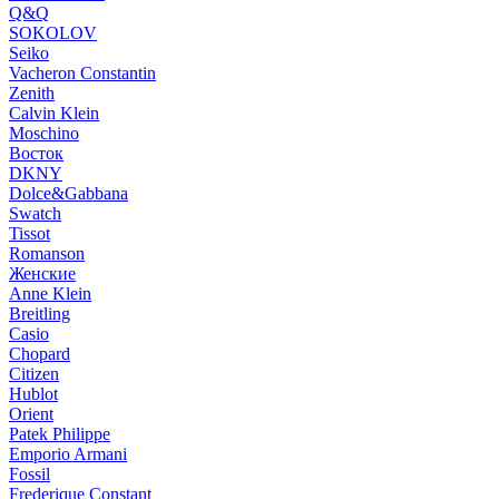
Q&Q
SOKOLOV
Seiko
Vacheron Constantin
Zenith
Calvin Klein
Moschino
Восток
DKNY
Dolce&Gabbana
Swatch
Tissot
Romanson
Женские
Anne Klein
Breitling
Casio
Chopard
Citizen
Hublot
Orient
Patek Philippe
Emporio Armani
Fossil
Frederique Constant