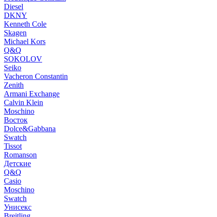
Diesel
DKNY
Kenneth Cole
Skagen
Michael Kors
Q&Q
SOKOLOV
Seiko
Vacheron Constantin
Zenith
Armani Exchange
Calvin Klein
Moschino
Восток
Dolce&Gabbana
Swatch
Tissot
Romanson
Детские
Q&Q
Casio
Moschino
Swatch
Унисекс
Breitling