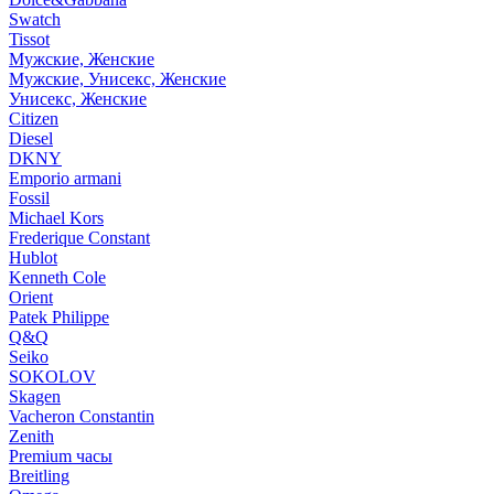
Swatch
Tissot
Мужские, Женские
Мужские, Унисекс, Женские
Унисекс, Женские
Citizen
Diesel
DKNY
Emporio armani
Fossil
Michael Kors
Frederique Constant
Hublot
Kenneth Cole
Orient
Patek Philippe
Q&Q
Seiko
SOKOLOV
Skagen
Vacheron Constantin
Zenith
Premium часы
Breitling