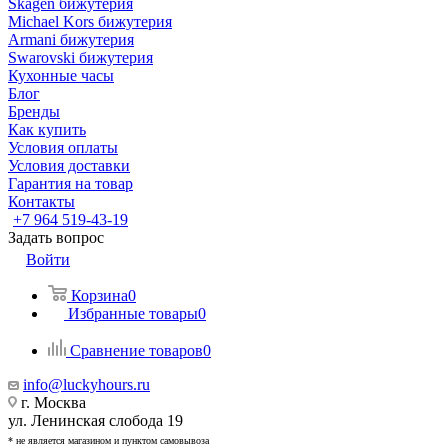
Skagen бижутерия
Michael Kors бижутерия
Armani бижутерия
Swarovski бижутерия
Кухонные часы
Блог
Бренды
Как купить
Условия оплаты
Условия доставки
Гарантия на товар
Контакты
+7 964 519-43-19
Задать вопрос
Войти
Корзина
0
Избранные товары
0
Сравнение товаров
0
info@luckyhours.ru
г. Москва
ул. Ленинская слобода 19
* не является магазином и пунктом самовывоза