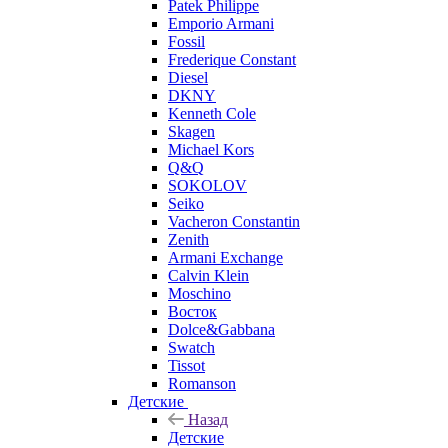
Patek Philippe
Emporio Armani
Fossil
Frederique Constant
Diesel
DKNY
Kenneth Cole
Skagen
Michael Kors
Q&Q
SOKOLOV
Seiko
Vacheron Constantin
Zenith
Armani Exchange
Calvin Klein
Moschino
Восток
Dolce&Gabbana
Swatch
Tissot
Romanson
Детские
Назад
Детские