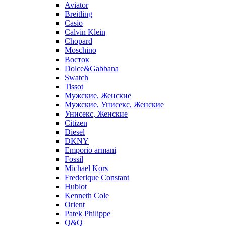
Aviator
Breitling
Casio
Calvin Klein
Chopard
Moschino
Восток
Dolce&Gabbana
Swatch
Tissot
Мужские, Женские
Мужские, Унисекс, Женские
Унисекс, Женские
Citizen
Diesel
DKNY
Emporio armani
Fossil
Michael Kors
Frederique Constant
Hublot
Kenneth Cole
Orient
Patek Philippe
Q&Q