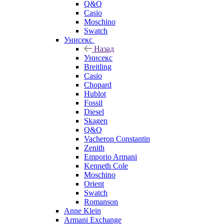
Q&Q
Casio
Moschino
Swatch
Унисекс
Назад
Унисекс
Breitling
Casio
Chopard
Hublot
Fossil
Diesel
Skagen
Q&Q
Vacheron Constantin
Zenith
Emporio Armani
Kenneth Cole
Moschino
Orient
Swatch
Romanson
Anne Klein
Armani Exchange