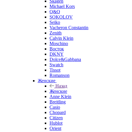
Skagen
Michael Kors
Q&Q
SOKOLOV
Seiko
Vacheron Constantin
Zenith
Calvin Klein
Moschino
Восток
DKNY
Dolce&Gabbana
Swatch
Tissot
Romanson
Женские
Назад
Женские
Anne Klein
Breitling
Casio
Chopard
Citizen
Hublot
Orient