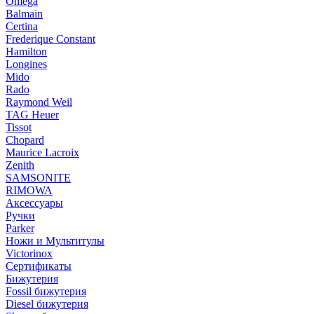
Omega
Balmain
Certina
Frederique Constant
Hamilton
Longines
Mido
Rado
Raymond Weil
TAG Heuer
Tissot
Chopard
Maurice Lacroix
Zenith
SAMSONITE
RIMOWA
Аксессуары
Ручки
Parker
Ножи и Мультитулы
Victorinox
Сертификаты
Бижутерия
Fossil бижутерия
Diesel бижутерия