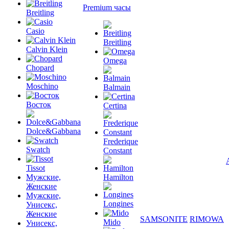
Premium часы
Breitling
Casio
Breitling
Calvin Klein
Omega
Chopard
Moschino
Balmain
Восток
Certina
Dolce&Gabbana
Frederique
Swatch
Constant
Tissot
Мужские,
Hamilton
Женские
Мужские,
Longines
Унисекс,
Женские
SAMSONITE
RIMOWA
Mido
Унисекс,