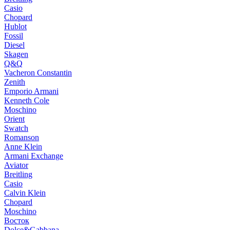
Casio
Chopard
Hublot
Fossil
Diesel
Skagen
Q&Q
Vacheron Constantin
Zenith
Emporio Armani
Kenneth Cole
Moschino
Orient
Swatch
Romanson
Anne Klein
Armani Exchange
Aviator
Breitling
Casio
Calvin Klein
Chopard
Moschino
Восток
Dolce&Gabbana