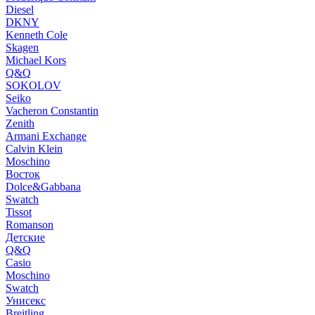
Diesel
DKNY
Kenneth Cole
Skagen
Michael Kors
Q&Q
SOKOLOV
Seiko
Vacheron Constantin
Zenith
Armani Exchange
Calvin Klein
Moschino
Восток
Dolce&Gabbana
Swatch
Tissot
Romanson
Детские
Q&Q
Casio
Moschino
Swatch
Унисекс
Breitling