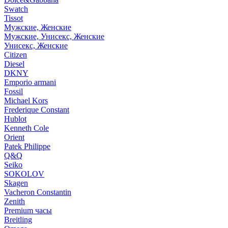
Swatch
Tissot
Мужские, Женские
Мужские, Унисекс, Женские
Унисекс, Женские
Citizen
Diesel
DKNY
Emporio armani
Fossil
Michael Kors
Frederique Constant
Hublot
Kenneth Cole
Orient
Patek Philippe
Q&Q
Seiko
SOKOLOV
Skagen
Vacheron Constantin
Zenith
Premium часы
Breitling