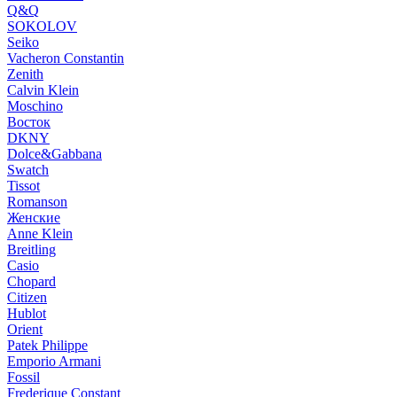
Q&Q
SOKOLOV
Seiko
Vacheron Constantin
Zenith
Calvin Klein
Moschino
Восток
DKNY
Dolce&Gabbana
Swatch
Tissot
Romanson
Женские
Anne Klein
Breitling
Casio
Chopard
Citizen
Hublot
Orient
Patek Philippe
Emporio Armani
Fossil
Frederique Constant