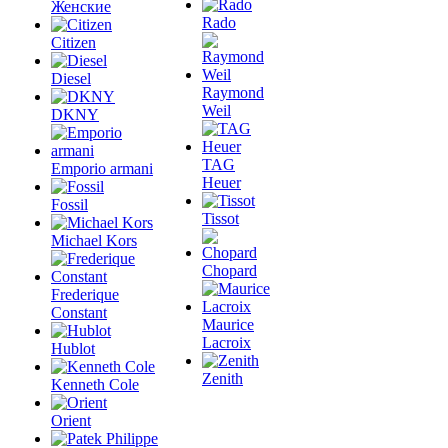
Женские
Rado
Citizen
Diesel
Raymond
Weil
DKNY
TAG
Emporio armani
Heuer
Fossil
Tissot
Michael Kors
Chopard
Frederique
Constant
Maurice
Lacroix
Hublot
Zenith
Kenneth Cole
Orient