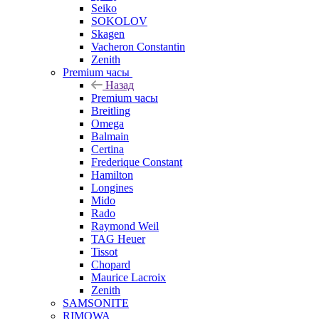
Seiko
SOKOLOV
Skagen
Vacheron Constantin
Zenith
Premium часы
Назад
Premium часы
Breitling
Omega
Balmain
Certina
Frederique Constant
Hamilton
Longines
Mido
Rado
Raymond Weil
TAG Heuer
Tissot
Chopard
Maurice Lacroix
Zenith
SAMSONITE
RIMOWA