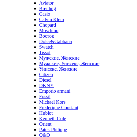
Aviator
Breitling
Casio
Calvin Klein
Chopard
Moschino
Восток
Dolce&Gabbana
Swatch
Tissot
Мужские, Женские
Мужские, Унисекс, Женские
Унисекс, Женские
Citizen
Diesel
DKNY
Emporio armani
Fossil
Michael Kors
Frederique Constant
Hublot
Kenneth Cole
Orient
Patek Philippe
Q&Q