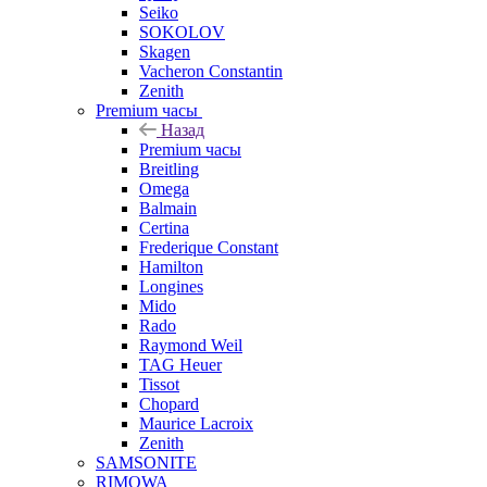
Seiko
SOKOLOV
Skagen
Vacheron Constantin
Zenith
Premium часы
Назад
Premium часы
Breitling
Omega
Balmain
Certina
Frederique Constant
Hamilton
Longines
Mido
Rado
Raymond Weil
TAG Heuer
Tissot
Chopard
Maurice Lacroix
Zenith
SAMSONITE
RIMOWA