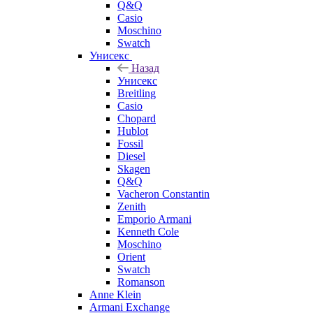
Q&Q
Casio
Moschino
Swatch
Унисекс
Назад
Унисекс
Breitling
Casio
Chopard
Hublot
Fossil
Diesel
Skagen
Q&Q
Vacheron Constantin
Zenith
Emporio Armani
Kenneth Cole
Moschino
Orient
Swatch
Romanson
Anne Klein
Armani Exchange