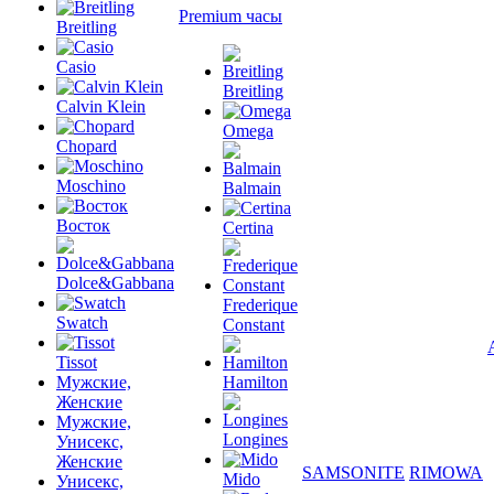
Premium часы
Breitling
Casio
Breitling
Calvin Klein
Omega
Chopard
Moschino
Balmain
Восток
Certina
Dolce&Gabbana
Frederique
Swatch
Constant
Tissot
Мужские,
Hamilton
Женские
Мужские,
Longines
Унисекс,
Женские
SAMSONITE
RIMOWA
Mido
Унисекс,