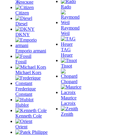
Женские
Rado
Citizen
Diesel
Raymond
Weil
DKNY
TAG
Emporio armani
Heuer
Fossil
Tissot
Michael Kors
Chopard
Frederique
Constant
Maurice
Lacroix
Hublot
Zenith
Kenneth Cole
Orient