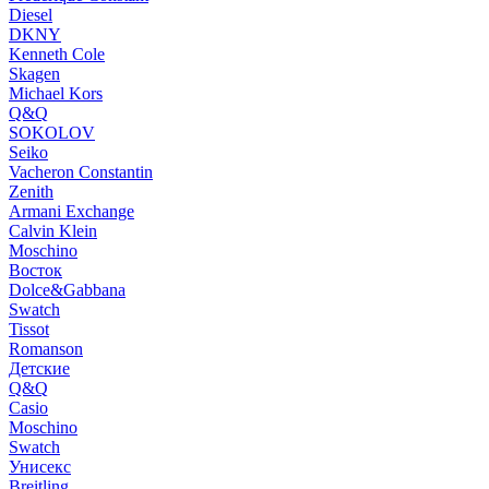
Diesel
DKNY
Kenneth Cole
Skagen
Michael Kors
Q&Q
SOKOLOV
Seiko
Vacheron Constantin
Zenith
Armani Exchange
Calvin Klein
Moschino
Восток
Dolce&Gabbana
Swatch
Tissot
Romanson
Детские
Q&Q
Casio
Moschino
Swatch
Унисекс
Breitling