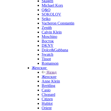
Skagen
Michael Kors
Q&Q
SOKOLOV
Seiko
Vacheron Constantin
Zenith
Calvin Klein
Moschino
Восток
DKNY
Dolce&Gabbana
Swatch
Tissot
Romanson
Женские
Назад
Женские
Anne Klein
Breitling
Casio
Chopard
Citizen
Hublot
Orient