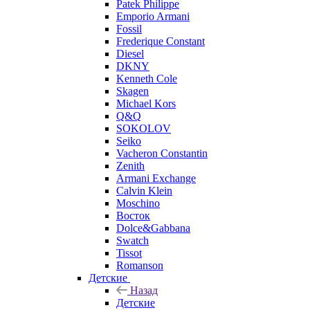
Patek Philippe
Emporio Armani
Fossil
Frederique Constant
Diesel
DKNY
Kenneth Cole
Skagen
Michael Kors
Q&Q
SOKOLOV
Seiko
Vacheron Constantin
Zenith
Armani Exchange
Calvin Klein
Moschino
Восток
Dolce&Gabbana
Swatch
Tissot
Romanson
Детские
Назад
Детские