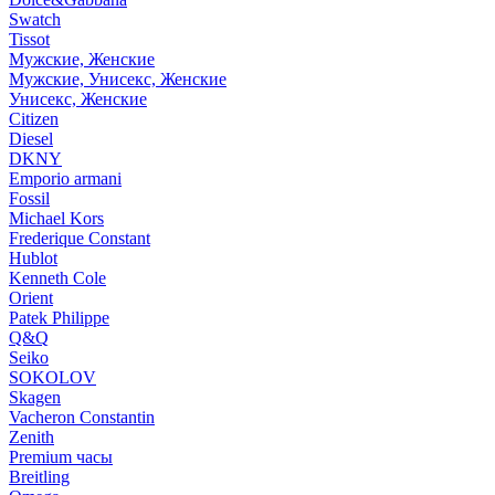
Swatch
Tissot
Мужские, Женские
Мужские, Унисекс, Женские
Унисекс, Женские
Citizen
Diesel
DKNY
Emporio armani
Fossil
Michael Kors
Frederique Constant
Hublot
Kenneth Cole
Orient
Patek Philippe
Q&Q
Seiko
SOKOLOV
Skagen
Vacheron Constantin
Zenith
Premium часы
Breitling