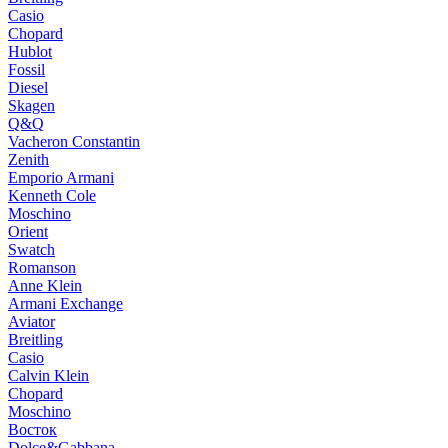
Casio
Chopard
Hublot
Fossil
Diesel
Skagen
Q&Q
Vacheron Constantin
Zenith
Emporio Armani
Kenneth Cole
Moschino
Orient
Swatch
Romanson
Anne Klein
Armani Exchange
Aviator
Breitling
Casio
Calvin Klein
Chopard
Moschino
Восток
Dolce&Gabbana