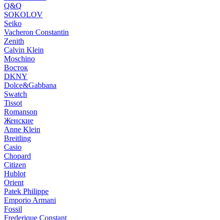
Q&Q
SOKOLOV
Seiko
Vacheron Constantin
Zenith
Calvin Klein
Moschino
Восток
DKNY
Dolce&Gabbana
Swatch
Tissot
Romanson
Женские
Anne Klein
Breitling
Casio
Chopard
Citizen
Hublot
Orient
Patek Philippe
Emporio Armani
Fossil
Frederique Constant