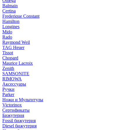
Omega
Balmain
Certina
Frederique Constant
Hamilton
Longines
Mido
Rado
Raymond Weil
TAG Heuer
Tissot
Chopard
Maurice Lacroix
Zenith
SAMSONITE
RIMOWA
Аксессуары
Ручки
Parker
Ножи и Мультитулы
Victorinox
Сертификаты
Бижутерия
Fossil бижутерия
Diesel бижутерия