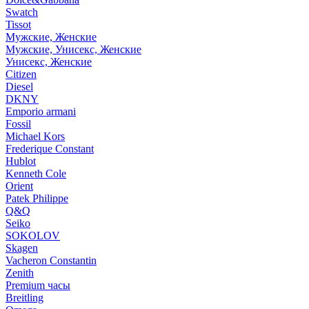
Swatch
Tissot
Мужские, Женские
Мужские, Унисекс, Женские
Унисекс, Женские
Citizen
Diesel
DKNY
Emporio armani
Fossil
Michael Kors
Frederique Constant
Hublot
Kenneth Cole
Orient
Patek Philippe
Q&Q
Seiko
SOKOLOV
Skagen
Vacheron Constantin
Zenith
Premium часы
Breitling