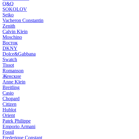
Q&Q
SOKOLOV
Seiko
Vacheron Constantin
Zenith
Calvin Klein
Moschino
Восток
DKNY
Dolce&Gabbana
Swatch
Tissot
Romanson
Женские
Anne Klein
Breitling
Casio
Chopard
Citizen
Hublot
Orient
Patek Philippe
Emporio Armani
Fossil
Frederique Constant