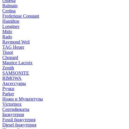
Omega
Balmain
Certina
Frederique Constant
Hamilton
Longines
Mido
Rado
Raymond Weil
TAG Heuer
Tissot
Chopard
Maurice Lacroix
Zenith
SAMSONITE
RIMOWA
Аксессуары
Ручки
Parker
Ножи и Мультитулы
Victorinox
Сертификаты
Бижутерия
Fossil бижутерия
Diesel бижутерия