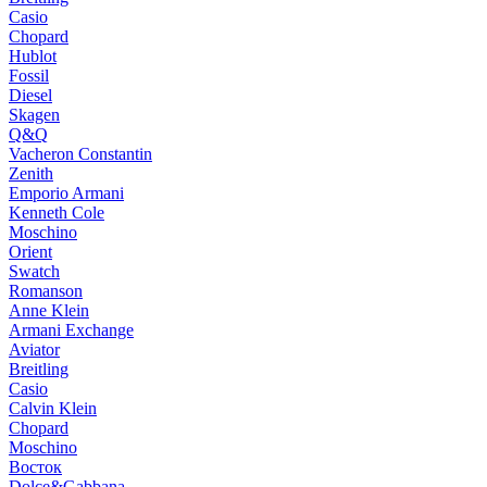
Casio
Chopard
Hublot
Fossil
Diesel
Skagen
Q&Q
Vacheron Constantin
Zenith
Emporio Armani
Kenneth Cole
Moschino
Orient
Swatch
Romanson
Anne Klein
Armani Exchange
Aviator
Breitling
Casio
Calvin Klein
Chopard
Moschino
Восток
Dolce&Gabbana