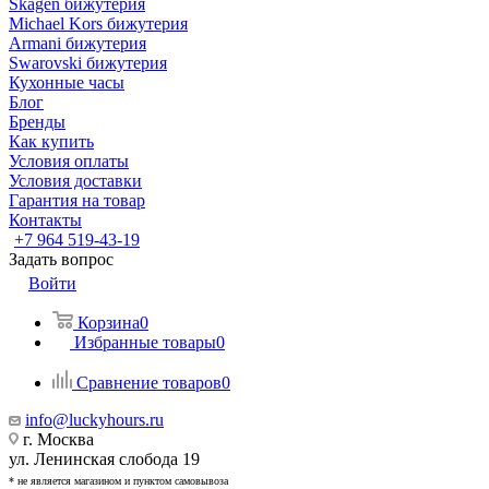
Skagen бижутерия
Michael Kors бижутерия
Armani бижутерия
Swarovski бижутерия
Кухонные часы
Блог
Бренды
Как купить
Условия оплаты
Условия доставки
Гарантия на товар
Контакты
+7 964 519-43-19
Задать вопрос
Войти
Корзина
0
Избранные товары
0
Сравнение товаров
0
info@luckyhours.ru
г. Москва
ул. Ленинская слобода 19
* не является магазином и пунктом самовывоза