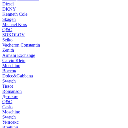
Diesel
DKNY
Kenneth Cole
Skagen
Michael Kors
Q&Q
SOKOLOV
Seiko
Vacheron Constantin
Zenith
Armani Exchange
Calvin Klein
Moschino
Восток
Dolce&Gabbana
Swatch
Tissot
Romanson
Детские
Q&Q
Casio
Moschino
Swatch
Унисекс
Breitling