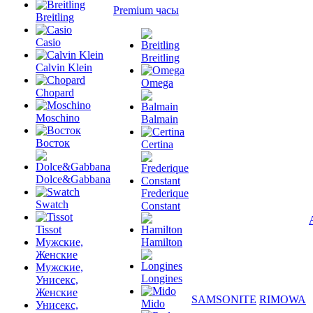
Premium часы
Breitling
Casio
Breitling
Calvin Klein
Omega
Chopard
Moschino
Balmain
Восток
Certina
Dolce&Gabbana
Frederique
Swatch
Constant
Tissot
Мужские,
Hamilton
Женские
Мужские,
Longines
Унисекс,
Женские
SAMSONITE
RIMOWA
Mido
Унисекс,