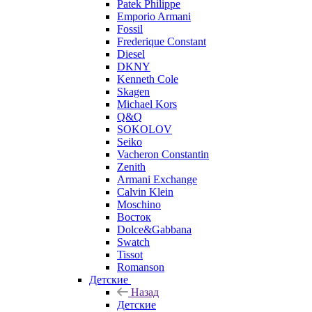
Patek Philippe
Emporio Armani
Fossil
Frederique Constant
Diesel
DKNY
Kenneth Cole
Skagen
Michael Kors
Q&Q
SOKOLOV
Seiko
Vacheron Constantin
Zenith
Armani Exchange
Calvin Klein
Moschino
Восток
Dolce&Gabbana
Swatch
Tissot
Romanson
Детские
Назад
Детские