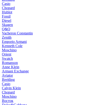
Casio
Chopard
Hublot
Fossil
Diesel
Skagen
Q&Q
Vacheron Constantin
Zenith
Emporio Armani
Kenneth Cole
Moschino
Orient
Swatch
Romanson
Anne Klein
Armani Exchange
Aviator
Breitling
Casio
Calvin Klein
Chopard
Moschino
Восток
Dolce&Gabbana