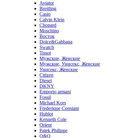
Aviator
Breitling
Casio
Calvin Klein
Chopard
Moschino
Восток
Dolce&Gabbana
Swatch
Tissot
Мужские, Женские
Мужские, Унисекс, Женские
Унисекс, Женские
Citizen
Diesel
DKNY
Emporio armani
Fossil
Michael Kors
Frederique Constant
Hublot
Kenneth Cole
Orient
Patek Philippe
Q&Q