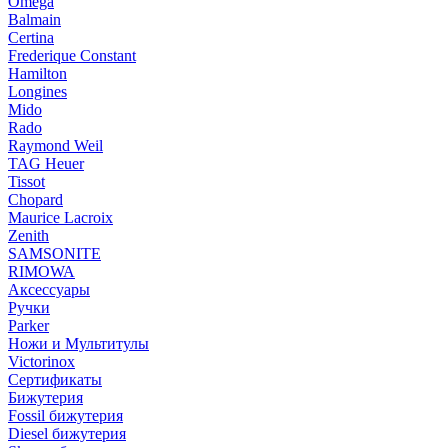
Omega
Balmain
Certina
Frederique Constant
Hamilton
Longines
Mido
Rado
Raymond Weil
TAG Heuer
Tissot
Chopard
Maurice Lacroix
Zenith
SAMSONITE
RIMOWA
Аксессуары
Ручки
Parker
Ножи и Мультитулы
Victorinox
Сертификаты
Бижутерия
Fossil бижутерия
Diesel бижутерия