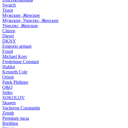
Swatch
Tissot
Мужские, Женские
Мужские, Унисекс, Женские
Унисекс, Женские
Citizen
Diesel
DKNY
Emporio armani
Fossil
Michael Kors
Frederique Constant
Hublot
Kenneth Cole
Orient
Patek Philippe
Q&Q
Seiko
SOKOLOV
Skagen
Vacheron Constantin
Zenith
Premium часы
Breitling