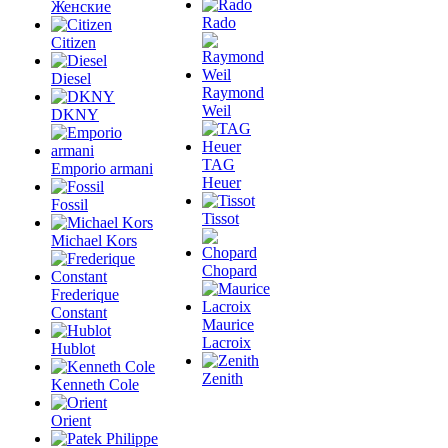
Женские
Rado
Citizen
Diesel
Raymond
Weil
DKNY
TAG
Emporio armani
Heuer
Fossil
Tissot
Michael Kors
Chopard
Frederique
Constant
Maurice
Lacroix
Hublot
Zenith
Kenneth Cole
Orient