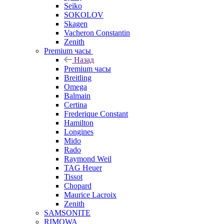
Seiko
SOKOLOV
Skagen
Vacheron Constantin
Zenith
Premium часы
Назад
Premium часы
Breitling
Omega
Balmain
Certina
Frederique Constant
Hamilton
Longines
Mido
Rado
Raymond Weil
TAG Heuer
Tissot
Chopard
Maurice Lacroix
Zenith
SAMSONITE
RIMOWA