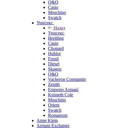
Q&Q
Casio
Moschino
Swatch
Унисекс
Назад
Унисекс
Breitling
Casio
Chopard
Hublot
Fossil
Diesel
Skagen
Q&Q
Vacheron Constantin
Zenith
Emporio Armani
Kenneth Cole
Moschino
Orient
Swatch
Romanson
Anne Klein
Armani Exchange