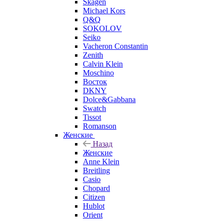
Skagen
Michael Kors
Q&Q
SOKOLOV
Seiko
Vacheron Constantin
Zenith
Calvin Klein
Moschino
Восток
DKNY
Dolce&Gabbana
Swatch
Tissot
Romanson
Женские
Назад
Женские
Anne Klein
Breitling
Casio
Chopard
Citizen
Hublot
Orient