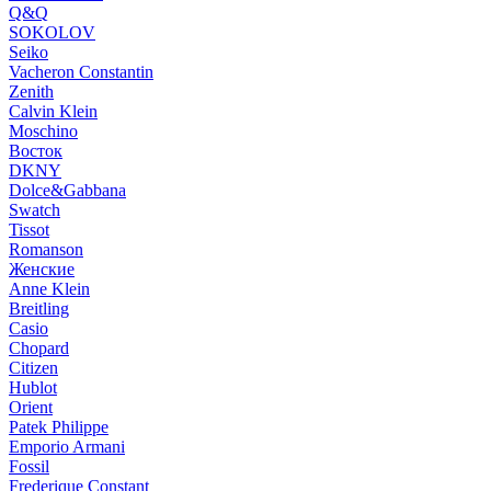
Q&Q
SOKOLOV
Seiko
Vacheron Constantin
Zenith
Calvin Klein
Moschino
Восток
DKNY
Dolce&Gabbana
Swatch
Tissot
Romanson
Женские
Anne Klein
Breitling
Casio
Chopard
Citizen
Hublot
Orient
Patek Philippe
Emporio Armani
Fossil
Frederique Constant