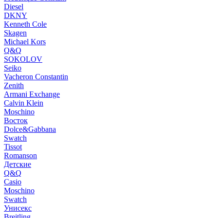
Diesel
DKNY
Kenneth Cole
Skagen
Michael Kors
Q&Q
SOKOLOV
Seiko
Vacheron Constantin
Zenith
Armani Exchange
Calvin Klein
Moschino
Восток
Dolce&Gabbana
Swatch
Tissot
Romanson
Детские
Q&Q
Casio
Moschino
Swatch
Унисекс
Breitling